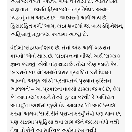
અસંખ્ય વખત ‘અધ્વર’ શબ્દ વપરાયો છે. અધ્વર ઇતિ
યજ્ઞનામ – ધ્વરતિ હિંસાકર્મા તત્પ્રતિષેધઃ. અર્થાત
‘યજ્ઞનું નામ અધ્વર છે – અધ્વરનો અર્થ થાય છે,
હિંસારહિત કર્મ.’ આમ, યજ્ઞ શબ્દમાં જ, બાય ડેફિનેશન,
અહિંસાનું મહાત્મ્ય કરવામાં આવ્યું છે.
વેદોમાં ‘સંજ્ઞપન’ શબ્દ છે. તેનો એક અર્થ ‘બકરાને
કાપવો’ એવો થાય છે. ‘સંજ્ઞપન’નો બીજો અર્થ ‘સમ્યક્
જ્ઞાન કરાવવું’ એવો પણ થાય છે. તોય કોણ જાણે કેમ
‘બકરાને કાપવો’ અર્થને ધરાર પ્રચલિત કરી દેવામાં
આવ્યો. અમુક લોકો ‘પ્રતાપતયે પુરુષાન્ હસ્તિન
આલભતે’ – આ પ્રકારના વાક્યો ટાંક્યા જ કરે છે, કેમ
કે ‘આલભ્ય’ શબ્દને તેઓ ‘હત્યા કરવી’ કે ‘બલિદાન
આપવું’ના અર્થમાં જુએ છે. ‘આલભ્ય’નો અર્થ ‘સ્પર્શ
કરવો’ અથવા ‘સારી રીતે પ્રાપ્ત કરવું’ તેવો પણ થાય છે,
પણ યજ્ઞમાં પશુહિંસા થવા સામે જેને જરાય વાંધો નથી
તેવા લોકોને આ સાત્ત્વિક અર્થમાં રસ નથી!