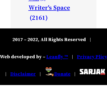
Writer's Space
(2161)
2017 – 2022, All Rights Reserved
|
Web developed by –
Leanfly ™
Privacy Plic
|
Disclaimer
Donate
|
|
|