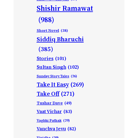
Shishir Ramawat
(988)
Short Novel
(38)
Siddiq Bharuchi
(385)
Stories
(101)
Sultan Singh
(102)
Sunday Story Tales
(26)
Take It Easy
(269)
Take Off
(271)
Tushar Dave
(49)
Vaat Vichar
(83)
Vagbhi Pathak
(29)
Vanchva Jevu
(82)
Vividha
(29)