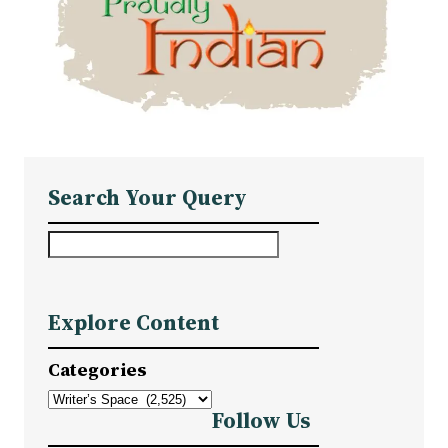
Search Your Query
S
e
a
Explore Content
r
c
Categories
h
Follow Us