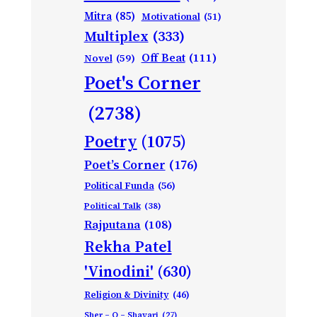
Mitra
(85)
Motivational
(51)
Multiplex
(333)
Off Beat
(111)
Novel
(59)
Poet's Corner
(2738)
Poetry
(1075)
Poet’s Corner
(176)
Political Funda
(56)
Political Talk
(38)
Rajputana
(108)
Rekha Patel
'Vinodini'
(630)
Religion & Divinity
(46)
Sher – O – Shayari
(27)