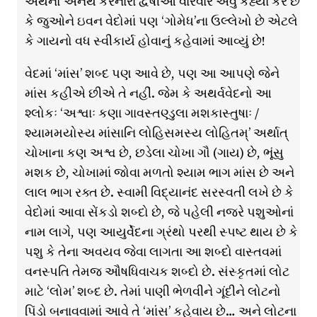
અર્થનો અનર્થ કરનારા દ્વેષીઓ વારંવાર એવું કહ્યા કરે છે
કે જુઓને ઇવન વેદોમાં પણ ‘ગોમેધ’ના ઉલ્લેખો છે એટલે
કે ગાયનો વધ સ્વીકાર્ય હોવાનું કહેવામાં આવ્યું છે!
વેદમાં ‘માંસ’ શબ્દ પણ આવે છે, પણ આ આપણે જેને
માંસ કહીએ છીએ તે નહીં. જેમ કે અથર્વવેદનો આ
શ્લોકઃ ‘અશ્વાઃ કણા ગાવસ્તણ્ડુલા મશકાસ્તુષાઃ /
શ્યામમયોસ્ય માંસાનિ લોહિસમસ્ય લોહિતમ્’ અર્થાત્
ચોખાના કણ અશ્વ છે, છડેલા ચોખા ગૌ (ગાય) છે, ભૂંસુ
મશક છે, ચોખામાં જોવા મળતો શ્યામ ભાગ માંસ છે અને
લાલ ભાગ રક્ત છે. સ્વામી વિદ્યાનંદ સરસ્વતી લખે છે કે
વેદોમાં આવા સેંકડો શબ્દો છે, જે પહેલી નજરે પશુઓનાં
નામ લાગે, પણ આયુર્વેદના ગ્રંથો પરથી સ્પષ્ટ થાય છે કે
પશુ કે તેના અવયવ જેવા લાગતા આ શબ્દો વાસ્તવમાં
વનસ્પતિ તેમજ ઔષધિવાચક શબ્દો છે. સંસ્કૃતમાં લોટ
માટે ‘લોમ’ શબ્દ છે. તેમાં પાણી ભેળવીને ગૂંદીને લોટનો
પિંડો બનાવવામાં આવે તે ‘માંસ’ કહેવાય છે… અને લોટના