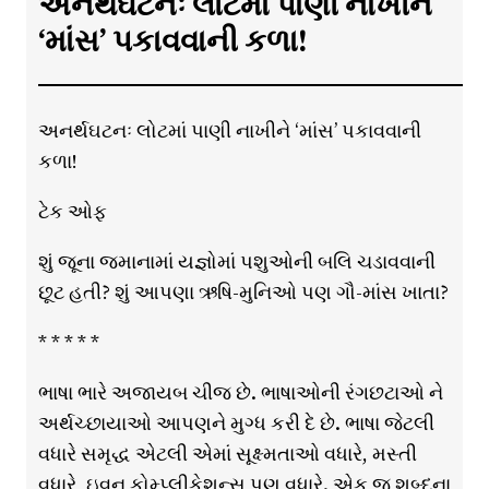
અનર્થઘટનઃ લોટમાં પાણી નાખીને
‘માંસ’ પકાવવાની કળા!
અનર્થઘટનઃ લોટમાં પાણી નાખીને ‘માંસ’ પકાવવાની
કળા!
ટેક ઓફ
શું જૂના જમાનામાં યજ્ઞોમાં પશુઓની બલિ ચડાવવાની
છૂટ હતી? શું આપણા ઋષિ-મુનિઓ પણ ગૌ-માંસ ખાતા?
* * * * *
ભાષા ભારે અજાયબ ચીજ છે. ભાષાઓની રંગછટાઓ ને
અર્થચ્છાયાઓ આપણને મુગ્ધ કરી દે છે. ભાષા જેટલી
વધારે સમૃદ્ધ એટલી એમાં સૂક્ષ્મતાઓ વધારે, મસ્તી
વધારે, ઇવન કોમ્પ્લીકેશન્સ પણ વધારે. એક જ શબ્દના