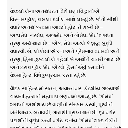
વેદશ્લોકોના અનર્થઘટન વિશે ઘણા વિદ્વાનોએ
વિસ્તારપૂર્વક, દાખલા-દલીલ સાથે લખ્યું છે. જેનો સૌથી
વધારે અનર્થ કરવામાં આવ્યો હોય તે શબ્દો છે –
અશ્વમેધ, નરમેધ, અજમેધ અને ગોમેધ. ‘મેધ’ શબ્દના
ત્રણ અર્થ થાય છે – એક, મેધા અટલે કે શુદ્ધ બુદ્ધિ
વધારવી. બે, લોકોમાં એકતા અને પ્રેમભાવ વધારવો અને
ત્રણ, હિંસા. દુષ્ટ લોકો પહેલાં બે અર્થોને ચાતરી જાય છે
અને ઇરાદાપૂર્વક ‘મેધ એટલે હિંસા’ એવું ઠસાવીને
વેદસાહિત્ય વિષે દુષ્પ્રચાર કરતા રહે છે.
વૈદિક સાહિત્યમાં સતત, અવારનવાર, કેટલીય જગ્યાએ
ગાયની હત્યાને મહાપાપ ગણવામાં આવ્યું છે. ‘ગોમેધ’
શબ્દનો અર્થ થાય છે વાણીનો સંસ્કાર કરવો, પૃથ્વીને
ખેતીલાયક બનાવવી, ગાયથી પ્રાપ્ત થતાં ઘી-દૂધ વગેરે
પદાર્થોની વૃદ્ધિ કરવી વગેરે. છતાંય ‘ગોમેધ’ શબ્દ ટાંકીને