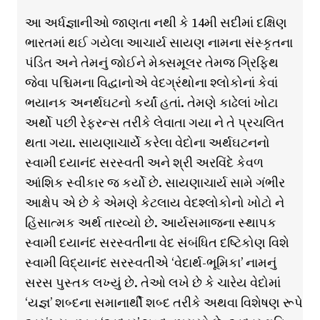
આ અર્ધજ્ઞાનીઓ જાણતા નથી કે 14મી સદીમાં દક્ષિણ
ભારતમાં થઈ ગયેલા આચાર્ય સાયણ નામના સંસ્કૃતના
પંડિત અને તેમનું જોઈને મેક્સમૂલર તેમજ ગ્રિફિથ
જેવા પશ્ચિમના વિદ્વાનોએ વેદગ્રંથોના શ્લોકોનાં કેવાં
ભયાનક અનર્થઘટનો કર્યાં હતાં. તેમણે કાઢેલાં ખોટા
અર્થો પછી રેફરન્સ તરીકે લેવાતા ગયા ને તે પ્રચલિત
થતા ગયા. સાયણાચાર્યે કરેલા વેદોના અર્થઘટનનો
સ્વામી દયાનંદ સરસ્વતી અને શ્રી અરવિંદે કેવળ
આંશિક સ્વીકાર જ કર્યો છે. સાયણાચાર્ય સામે ગંભીર
આક્ષેપ એ છે કે એમણે કેટલાય વેદશ્લોકોનો ખોટો ને
હિંસાત્મક અર્થ તારવ્યો છે. આર્યસમાજના સ્થાપક
સ્વામી દયાનંદ સરસ્વતીના વેદ સંબંધિત દષ્ટિકોણ વિશે
સ્વામી વિદ્યાનંદ સરસ્વતીએ ‘વેદાર્થ-ભૂમિકા’ નામનું
સરસ પુસ્તક લખ્યું છે. તેઓ લખે છે કે ચારેય વેદોમાં
‘યજ્ઞ’ શબ્દના સમાનાર્થી શબ્દ તરીકે અથવા વિશેષણ રૂપે