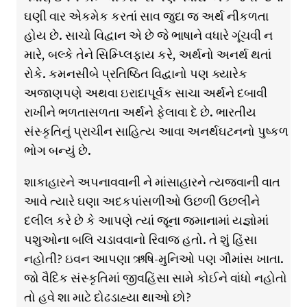
ઘણી વાર એકમેક કરતાં સાવ જુદા જ અર્થ નીકળતા
હોય છે. સાચો વિદ્વાન એ છે જે ભાષાને વધારે ગૂંચવી ન
મારે, બલ્કે તેને સિમ્પ્લિફાય કરે, અર્થનો અનર્થ થતાં
રોકે. કમનસીબે પ્રતિષ્ઠિત વિદ્વાનો પણ ક્યારેક
અજાણપણે અથવા ઇરાદાપૂર્વક સાચા અર્થને દબાવી
રાખીને ભળતાસળતા અર્થને ફેલાવા દે છે. ભારતીય
સંસ્કૃતિનું પ્રાચીન સાહિત્ય આવા અનર્થઘટનનો પુષ્કળ
ભોગ બન્યું છે.
શાકાહારને અપનાવવાની ને માંસાહારને ત્યજવાની વાત
આવે ત્યારે ઘણા અદકપાંસળીઓ ઉછળી ઉછલીને
દલીલ કરે છે કે આપણે ત્યાં જૂના જમાનામાં યજ્ઞોમાં
પશુઓના બલિ ચડાવવાનો રિવાજ હતો. તે શું હિંસા
નહોતી? ઇવન આપણા ઋષિ-મુનિઓ પણ ગૌમાંસ ખાતા.
જો વૈદિક સંસ્કૃતિમાં જીવહિંસા સામે કોઈને વાંધો નહોતો
તો હવે શા માટે દોઢડાહ્યા થાઓ છો?