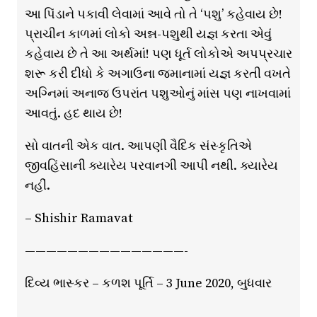
આ પિંડાને પકાવી લેવામાં આવે તો તે ‘પશુ’ કહેવાય છે!
પ્રાચીન કાળમાં લોકો અન્ન-પશુથી યજ્ઞ કરતા એવું
કહેવાય છે તે આ અર્થમાં! પણ ધૂર્ત લોકોએ અપપ્રચાર
શરૂ કરી દીધો કે અગાઉના જમાનામાં યજ્ઞ કરતી વખતે
અગ્નિમાં અનાજ ઉપરાંત પશુઓનું માંસ પણ નાખવામાં
આવતું. હદ થાય છે!
સો વાતની એક વાત. આપણી વૈદિક સંસ્કૃતિએ
જીવહિંસાની ક્યારેય પરવાનગી આપી નથી. ક્યારેય
નહીં.
– Shishir Ramavat
———————————————-
દિવ્ય ભાસ્કર – કળશ પૂર્તિ – 3 June 2020, બુધવાર