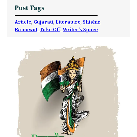
Post Tags
Article
, 
Gujarati
, 
Literature
, 
Shishir
Ramawat
, 
Take Off
, 
Writer’s Space