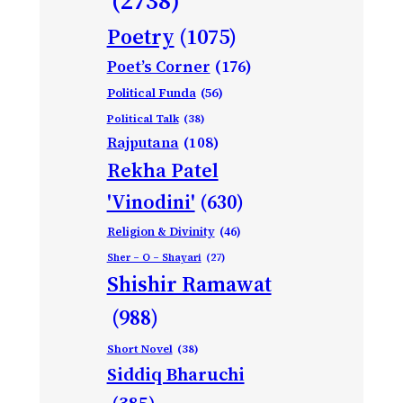
(2738)
Poetry
(1075)
Poet’s Corner
(176)
Political Funda
(56)
Political Talk
(38)
Rajputana
(108)
Rekha Patel
'Vinodini'
(630)
Religion & Divinity
(46)
Sher – O – Shayari
(27)
Shishir Ramawat
(988)
Short Novel
(38)
Siddiq Bharuchi
(385)