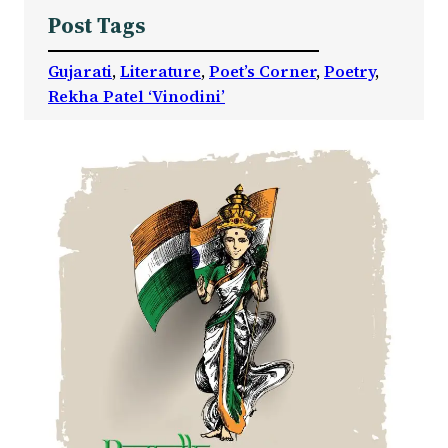
Post Tags
Gujarati
, 
Literature
, 
Poet’s Corner
, 
Poetry
, 
Rekha Patel ‘Vinodini’