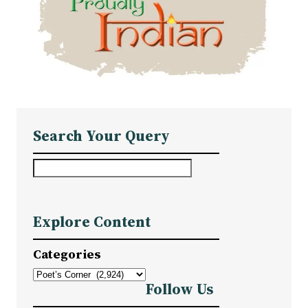
Search Your Query
S
e
a
Explore Content
r
c
Categories
h
Follow Us