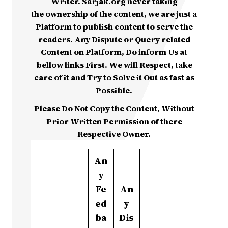
Writer. Sarjak.org never taking
the ownership of the content, we are just a
Platform to publish content to serve the
readers. Any Dispute or Query related
Content on Platform, Do inform Us at
bellow links First. We will Respect, take
care of it and Try to Solve it Out as fast as
Possible.
Please Do Not Copy the Content, Without
Prior Written Permission of there
Respective Owner.
An
y
Fe
An
ed
y
ba
Dis