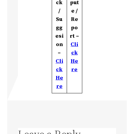
ck
put
/
e /
Su
Re
gg
po
esi
rt –
on
Cli
–
ck
Cli
He
ck
re
He
re