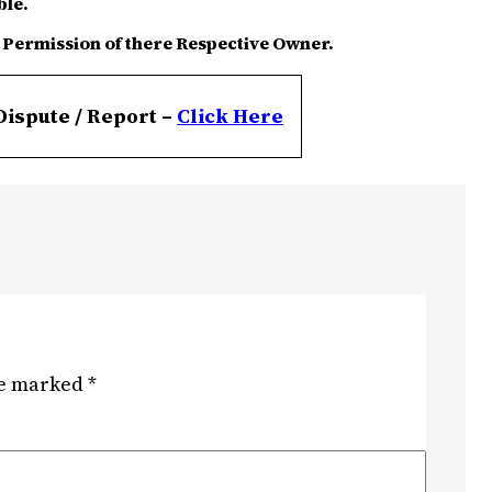
ble.
 Permission of there Respective Owner.
Dispute / Report –
Click
Here
re marked
*