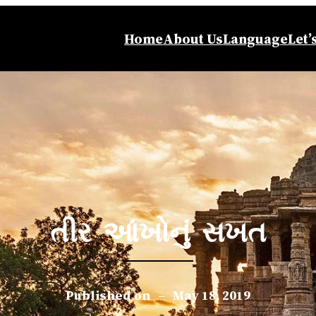
Home
About Us
Language
Let’
તીર આંખોનું સખત
Published on
–
May 18, 2019