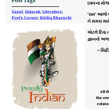
Post Tags
ઇશ્કના મોજા
Gazal
, 
Gujarati
, 
Literature
, 
‘રામ’ આજે 
Poet’s Corner
, 
Siddiq Bharuchi
ને સમય માર
એટલે દિવા ત
જ્ઞાનનો અજવ
~ સિદ્
All t
the ow
relate