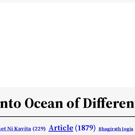
Into Ocean of Differen
Article
(1879)
et Ni Kavita
(229)
Bhagirath Jogia