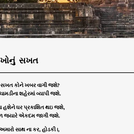
ખોનું સખત
ં સખત કોને ખબર વાગી જશે?
ડીના શહેરમાં વ્યાપી જશે.
 હશેને ઘર પ્રકાશિત થઇ જશે,
ાળ જયારે એકદમ જાગી જશે.
ું અમારો સાથ ના કર, હોડકી।,