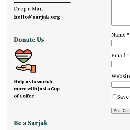
Drop a Mail
hello@sarjak.org
Name
*
Donate Us
Email
*
Websit
Help us to enrich
more with just a Cup
of Coffee
Save 
Be a Sarjak