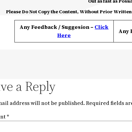
Out as fast as Possi
Please Do Not Copy the Content, Without Prior Written
Any Feedback / Suggesion –
Click
Any 
Here
ve a Reply
ail address will not be published.
Required fields a
nt
*