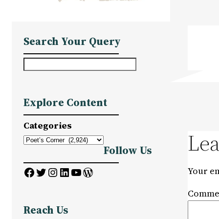
Search Your Query
S
e
a
Explore Content
r
c
Categories
h
Lea
Follow Us
Facebook
Twitter
Instagram
LinkedIn
YouTube
WordPress
Your em
Comme
Reach Us