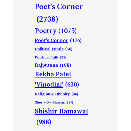
Poet's Corner
(2738)
Poetry
(1075)
Poet’s Corner
(176)
Political Funda
(56)
Political Talk
(38)
Rajputana
(108)
Rekha Patel
'Vinodini'
(630)
Religion & Divinity
(46)
Sher – O – Shayari
(27)
Shishir Ramawat
(988)