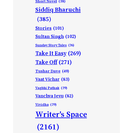
Short Novel
(38)
Siddiq Bharuchi
(385)
Stories
(101)
Sultan Singh
(102)
Sunday Story Tales
(26)
Take It Easy
(269)
Take Off
(271)
Tushar Dave
(49)
Vaat Vichar
(83)
Vagbhi Pathak
(29)
Vanchva Jevu
(82)
Vividha
(29)
Writer's Space
(2161)