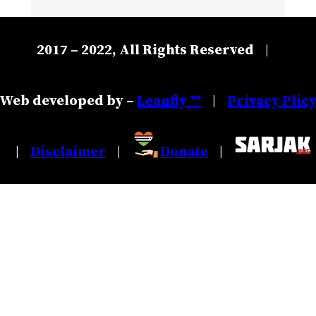
2017 – 2022, All Rights Reserved
|
Web developed by –
Leanfly ™
Privacy Plic
|
Disclaimer
Donate
|
|
|