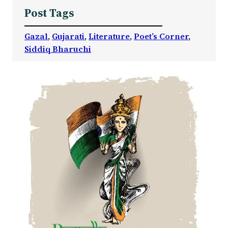
Post Tags
Gazal
, 
Gujarati
, 
Literature
, 
Poet’s Corner
, 
Siddiq Bharuchi