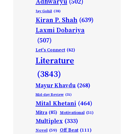
Adhwaryu
(502)
Jay Gohil
(38)
Kiran P. Shah
(639)
Laxmi Dobariya
(507)
Let's Connect
(82)
Literature
(3843)
Mayur Khavdu
(268)
Mid-day Review
(31)
Mital Khetani
(464)
Mitra
(85)
Motivational
(51)
Multiplex
(333)
Off Beat
(111)
Novel
(59)