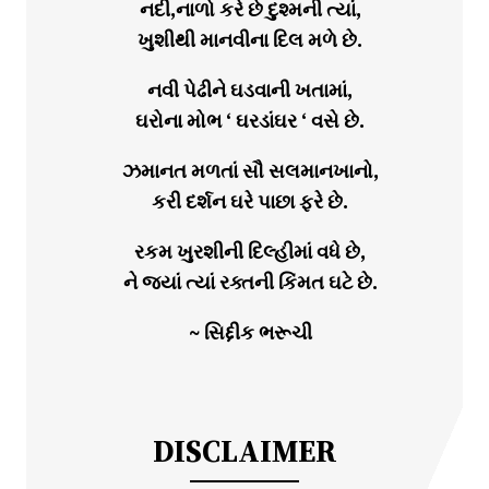
નદી,નાળો કરે છે દુશ્મની ત્યાં,
ખુશીથી માનવીના દિલ મળે છે.
નવી પેઢીને ઘડવાની ખતામાં,
ઘરોના મોભ ‘ ઘરડાંઘર ‘ વસે છે.
ઝમાનત મળતાં સૌ સલમાનખાનો,
કરી દર્શન ઘરે પાછા ફરે છે.
રકમ ખુરશીની દિલ્હીમાં વધે છે,
ને જ્યાં ત્યાં રક્તની કિંમત ઘટે છે.
~ સિદ્દીક ભરૂચી
DISCLAIMER