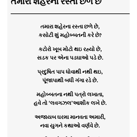
તમારા શહેરના રસ્તા છળે છે
તમારા શહેરના રસ્તા છળે છે,
કસોટી શું મહોબ્બતની કરે છે?
કટોરો ખૂબ મોટો થઇ રહ્યો છે,
સડક પર એના પડઘાઓ પડે છે.
પ્રદુષિત પાપ ધોવાથી નથી થઇ,
પૂંજાપાથી બધી ગંગા રડે છે.
મહોબ્બતના નથી પત્રો લખાતા,
હવે તો ‘લવગઝલ’આશીક લખે છે.
અજાયબ ઘરમા માનવતા અમારી,
નવા યુગને કથાઓ વર્ણવે છે.