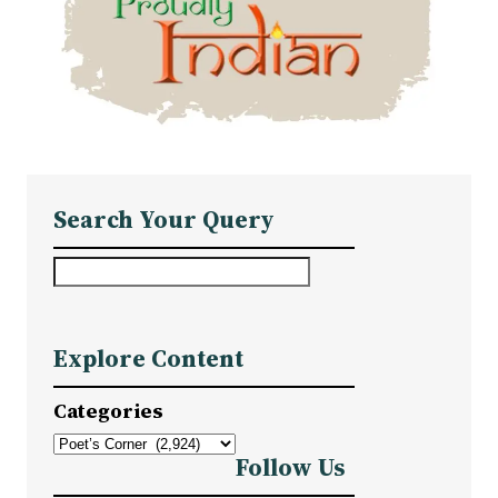
Search Your Query
S
e
a
Explore Content
r
c
Categories
h
Follow Us