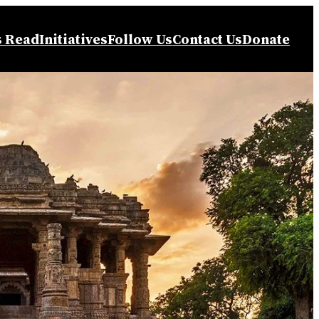
s Read
Initiatives
Follow Us
Contact Us
Donate