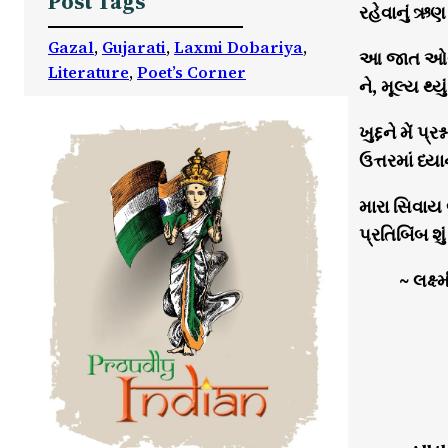
Post Tags
રહેવાનું ઋણ
Gazal
, 
Gujarati
, 
Laxmi Dobariya
, 
આ જાત ઓગળ
Literature
, 
Poet’s Corner
ને, મૂલ્ય થ્
ખુદ્દને મેં પ
ઉત્તરમાં ધ્ય
મારા સિવાય
પ્રતિબિંબ શુ
~ લક્ષ