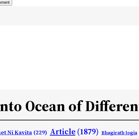
Into Ocean of Differen
Article
(1879)
et Ni Kavita
(229)
Bhagirath Jogia