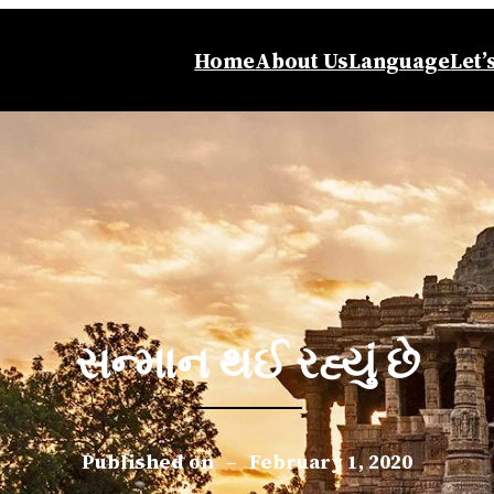
Home
About Us
Language
Let’
સન્માન થઈ રહ્યું છે
Published on
–
February 1, 2020