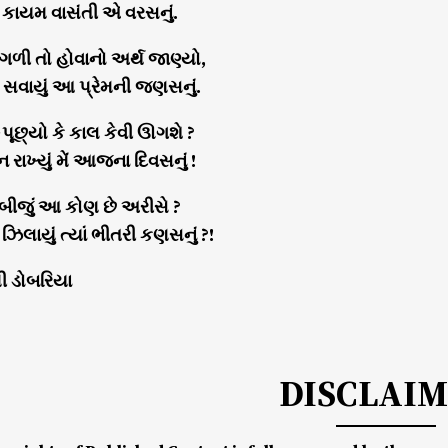
 કાયમ વાસંતી એ વરસનું.
ી તો હોવાનો અર્થ જાણ્યો,
યું સવાયું આ પ્રેમની જણસનું.
્રશ્ન પૂછ્યો કે કાલ કેવી ઊગશે ?
ાન રાખ્યું મેં આજના દિવસનું !
 બીજું આ કોણ છે અરીસે ?
ં ઝિલાયું ત્યાં ભીતરી કણસનું ?!
્મી ડોબરિયા
DISCLAI