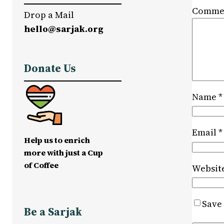
Comme
Drop a Mail
hello@sarjak.org
Donate Us
Name
*
Email
*
Help us to enrich
more with just a Cup
of Coffee
Websit
Save 
Be a Sarjak