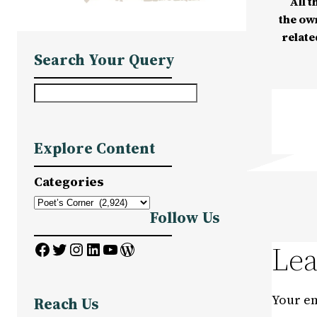
All t
the ow
relate
Search Your Query
S
e
a
Explore Content
r
c
Categories
h
Follow Us
Facebook
Twitter
Instagram
LinkedIn
YouTube
WordPress
Lea
Your em
Reach Us