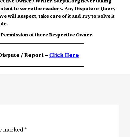
spective Owner / Writer. Sarjak.org never taking
ontent to serve the readers. Any Dispute or Query
e will Respect, take care of it and Try to Solve it
ble.
 Permission of there Respective Owner.
Dispute / Report –
Click
Here
re marked
*