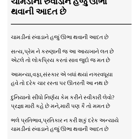
ચામડીનાં રુંવાડાને હજું ઊભા
થવાની આદત છે
ચામડીનાં રુંવાડાને હજું ઊભા થવાની આદત છે
સત્ય,પ્રેમ ને કરુણાની જ આ આયખાને લત છે
એટલે તો લોકપ્રિય કરતાં સાવ જુદો જ મત છે
આમન્યા,વફા,સંસ્કાર એ બધાં થયાં નગરવધૂયા
હવે તો દરેક ચાર રસ્તા પર ઊતરતી આ નથ છે
દુનિયાનો સીધો નિર્ણય કેમ કરીને સ્વીકારી લેવો?
પ્રજ્ઞા મારી કહે છે મને,મારી પણ કૈ તો મમત છે
ભલે પ્રતિભાવ,પ્રતિકાર ન કરી શકું દરેક અન્યાયે
ચામડીનાં રુંવાડાને હજું ઊભા થવાની આદત છે