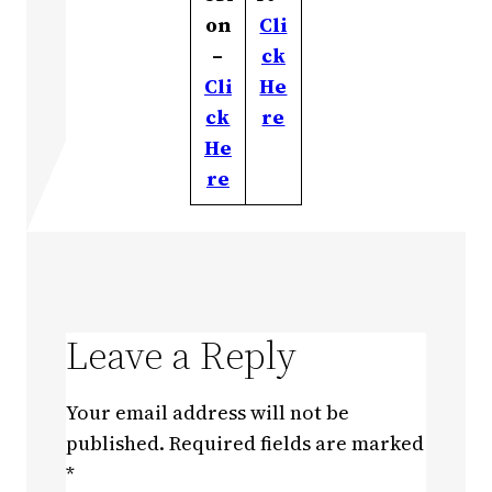
on
Cli
–
ck
Cli
He
ck
re
He
re
Leave a Reply
Your email address will not be
published.
Required fields are marked
*