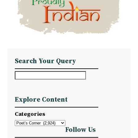
Search Your Query
S
e
a
Explore Content
r
c
Categories
h
Follow Us