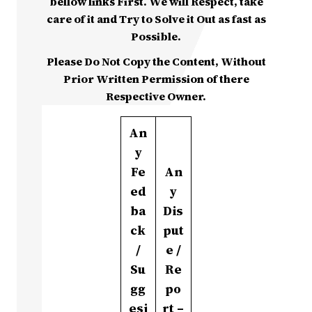
bellow links First. We will Respect, take
care of it and Try to Solve it Out as fast as
Possible.
Please Do Not Copy the Content, Without
Prior Written Permission of there
Respective Owner.
An
y
Fe
An
ed
y
ba
Dis
ck
put
/
e /
Su
Re
gg
po
esi
rt –