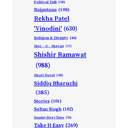
Political Talk
(38)
Rajputana
(108)
Rekha Patel
'Vinodini'
(630)
Religion & Divinity
(46)
Sher – O – Shayari
(27)
Shishir Ramawat
(988)
Short Novel
(38)
Siddiq Bharuchi
(385)
Stories
(101)
Sultan Singh
(102)
Sunday Story Tales
(26)
Take It Easy
(269)