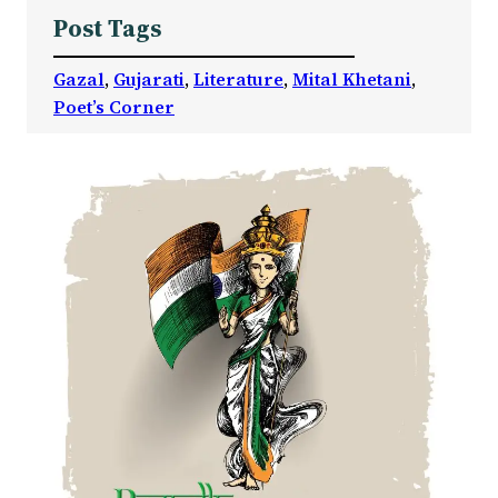
Post Tags
Gazal
, 
Gujarati
, 
Literature
, 
Mital Khetani
, 
Poet’s Corner