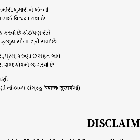
ખમીરી,ખુમારી ને ખંતની
 ભાઈ વિશ્વમાં નવા છે
 કરવાં છે કોઈપણ રીતે
હજુંય સૌનાં ‘શ્રી સવા’ છે
,પ્રેમ,કરુણા છે મફત ભાવે
 શબ્દકોષમાં જ ગરવાં છે
તાણી
ી નાં કાવ્ય સંગ્રહ ‘स्वान्तः सुखाय’માં)
DISCLAI