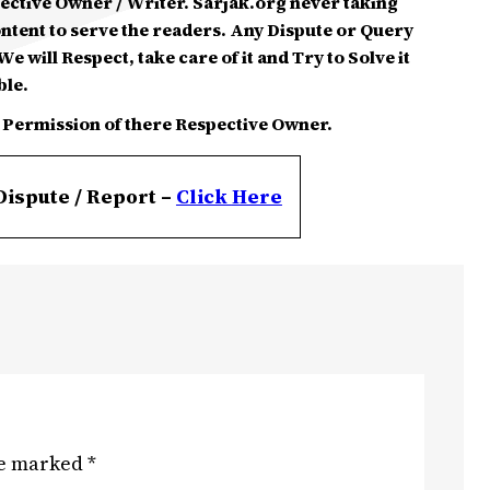
spective Owner / Writer. Sarjak.org never taking
ontent to serve the readers. Any Dispute or Query
e will Respect, take care of it and Try to Solve it
ble.
 Permission of there Respective Owner.
Dispute / Report –
Click
Here
re marked
*