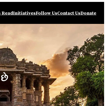
s Read
Initiatives
Follow Us
Contact Us
Donate
 છે