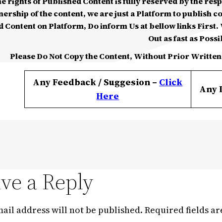
he rights of Published Content is fully reserved by the re
nership of the content, we are just a Platform to publish c
d Content on Platform, Do inform Us at bellow links First. W
Out as fast as Possi
Please Do Not Copy the Content, Without Prior Written
Any Feedback / Suggesion –
Click
Any 
Here
ve a Reply
ail address will not be published.
Required fields a