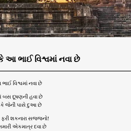
 કે આ ભાઈ વિશ્વમાં નવા છે
 ભાઈ વિશ્વમાં નવા છે
તો બસ દૂષણની હવા છે
ે જેની પાસે દુઆ છે
 ફરી શકનારા સજ્જનો!
તમારી એકમાત્ર દવા છે