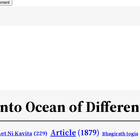
Into Ocean of Differen
Article
(1879)
et Ni Kavita
(229)
Bhagirath Jogia