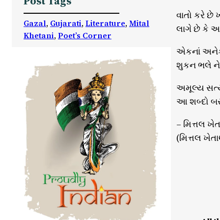
Post Tags
વાતો કરે છે 
Gazal
, 
Gujarati
, 
Literature
, 
Mital
લાગે છે કે આ
Khetani
, 
Poet’s Corner
એકનાં અનેક
શુકન ભલે ને 
અમૂલ્ય સત્ય
આ શબ્દો બસ
– મિત્તલ ખે
(મિત્તલ ખેતાણ