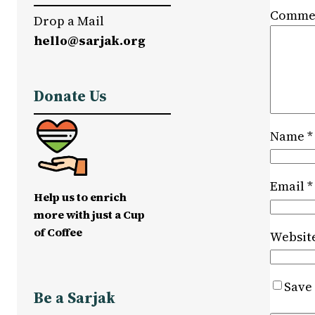
Comme
Drop a Mail
hello@sarjak.org
Donate Us
Name
*
Email
*
Help us to enrich
more with just a Cup
of Coffee
Websit
Save 
Be a Sarjak