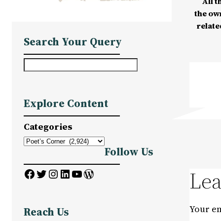
All t
the ow
relate
Search Your Query
S
e
a
Explore Content
r
c
Categories
h
Follow Us
Facebook
Twitter
Instagram
LinkedIn
YouTube
WordPress
Lea
Your em
Reach Us