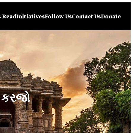
s Read
Initiatives
Follow Us
Contact Us
Donate
ન કરજો