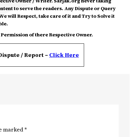
spective Owner / Writer. Sarjak.org never taking
ontent to serve the readers. Any Dispute or Query
e will Respect, take care of it and Try to Solve it
ble.
 Permission of there Respective Owner.
Dispute / Report –
Click
Here
re marked
*