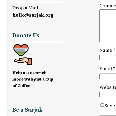
Comme
Drop a Mail
hello@sarjak.org
Donate Us
Name
*
Email
*
Help us to enrich
more with just a Cup
of Coffee
Websit
Save 
Be a Sarjak