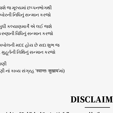
જશે જ મૂલ્યમાં છપ્પનભોગથી
,બોરની નિધિનું સન્માન કરજો
સુધી કલ્યાણમાર્ગે એ લઈ જશે
કરુણાની વિધિનું સન્માન કરજો
્ર,અબોલની મદદ હોય છે સદા શુભ જ
ુહૂર્તની તિથિનું સન્માન કરજો
તાણી
ી નાં કાવ્ય સંગ્રહ ‘स्वान्तः सुखाय’માં)
DISCLAI