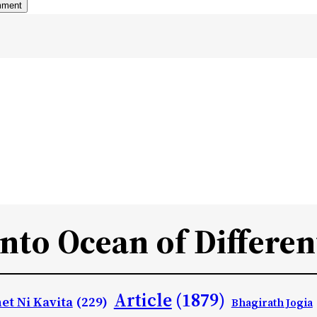
Into Ocean of Differen
Article
(1879)
et Ni Kavita
(229)
Bhagirath Jogia