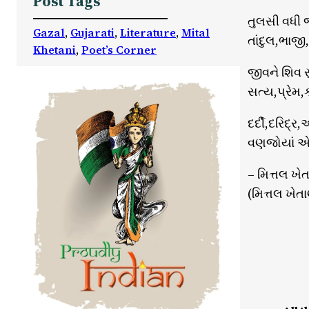
Post Tags
તુલસી વધી 
Gazal
, 
Gujarati
, 
Literature
, 
Mital
તાંદુલ,ભાજી
Khetani
, 
Poet’s Corner
જીવને શિવ 
સત્ય,પ્રેમ,
દર્દી,દરિદ
વણજોયાં એ મ
– મિત્તલ ખે
(મિત્તલ ખેતાણ