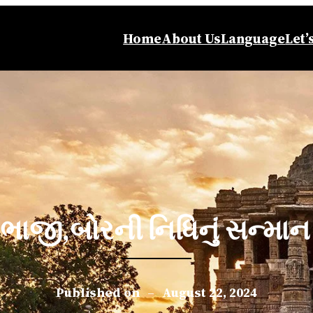
Home
About Us
Language
Let’
લ,ભાજી,બોરની નિધિનું સન્મા
Published on
–
August 22, 2024