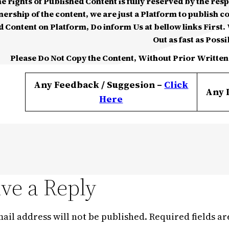
he rights of Published Content is fully reserved by the re
nership of the content, we are just a Platform to publish c
d Content on Platform, Do inform Us at bellow links First. W
Out as fast as Possi
Please Do Not Copy the Content, Without Prior Written
Any Feedback / Suggesion –
Click
Any 
Here
ve a Reply
ail address will not be published.
Required fields a