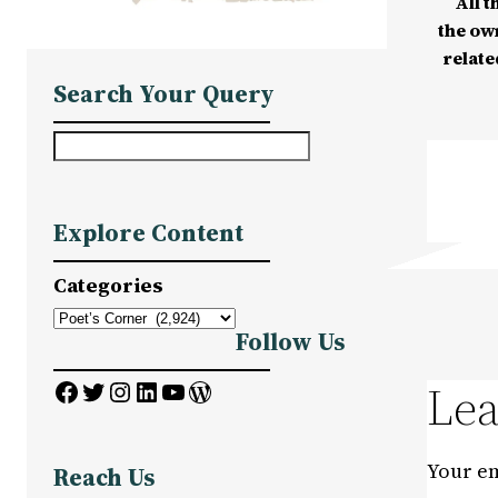
All t
the ow
relate
Search Your Query
S
e
a
Explore Content
r
c
Categories
h
Follow Us
Facebook
Twitter
Instagram
LinkedIn
YouTube
WordPress
Lea
Your em
Reach Us