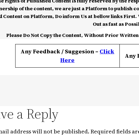
he rights of Published Content is fully reserved by the re
nership of the content, we are just a Platform to publish c
d Content on Platform, Do inform Us at bellow links First. W
Out as fast as Possi
Please Do Not Copy the Content, Without Prior Written
Any Feedback / Suggesion –
Click
Any 
Here
ve a Reply
ail address will not be published.
Required fields a