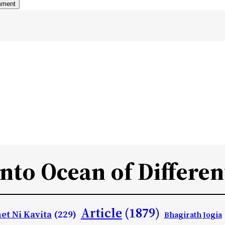
Into Ocean of Differen
Article
(1879)
et Ni Kavita
(229)
Bhagirath Jogia