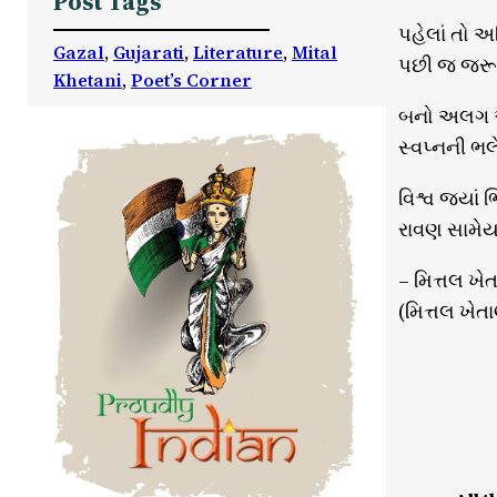
Post Tags
પહેલાં તો અ
Gazal
, 
Gujarati
, 
Literature
, 
Mital
પછી જ જરૂર
Khetani
, 
Poet’s Corner
બનો અલગ આ
સ્વપ્નની ભલ
વિશ્વ જ્યા
રાવણ સામેય
– મિત્તલ ખે
(મિત્તલ ખેતાણ