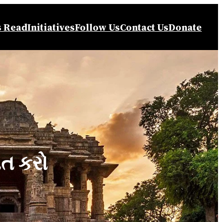
s Read
Initiatives
Follow Us
Contact Us
Donate
ંત કરો