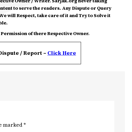
spective Owner / Writer. Sarjak.org never taking
ontent to serve the readers. Any Dispute or Query
e will Respect, take care of it and Try to Solve it
ble.
 Permission of there Respective Owner.
Dispute / Report –
Click
Here
re marked
*