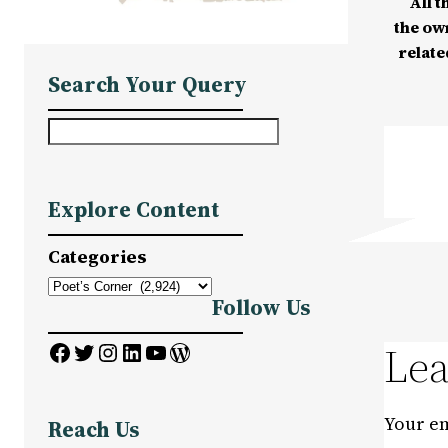
All t
the ow
relate
Search Your Query
S
e
a
Explore Content
r
c
Categories
h
Follow Us
Facebook
Twitter
Instagram
LinkedIn
YouTube
WordPress
Lea
Your em
Reach Us