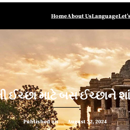
Home
About Us
Language
Let’
ની ઈચ્છા માટે બસ ઈચ્છાને શા
Published on
–
August 22, 2024