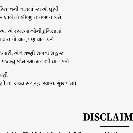
સ્તિત્વની નાતમાં જાઓ ઘૂસી
 લાગે તો બીજી નાતજાત કરો
 એકસરખાંઓની દુનિયામાં
ે વાત તો વાત,પણ વાત કરો
ં ભિખારી,એને ઋણી રાખવાં સહજ
 જટાયુ જેમ આત્મનાશી ઘાત કરો
તાણી
ી નાં કાવ્ય સંગ્રહ ‘स्वान्तः सुखाय’માં)
DISCLAI