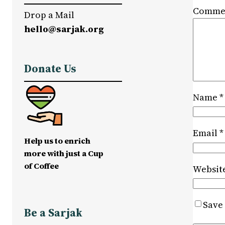
Comme
Drop a Mail
hello@sarjak.org
Donate Us
Name
*
Email
*
Help us to enrich
more with just a Cup
of Coffee
Websit
Save 
Be a Sarjak