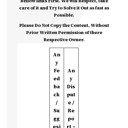
bellow links First. We will Respect, take
care of it and Try to Solve it Out as fast as
Possible.
Please Do Not Copy the Content, Without
Prior Written Permission of there
Respective Owner.
An
y
Fe
An
ed
y
ba
Dis
ck
put
/
e /
Su
Re
gg
po
esi
rt –