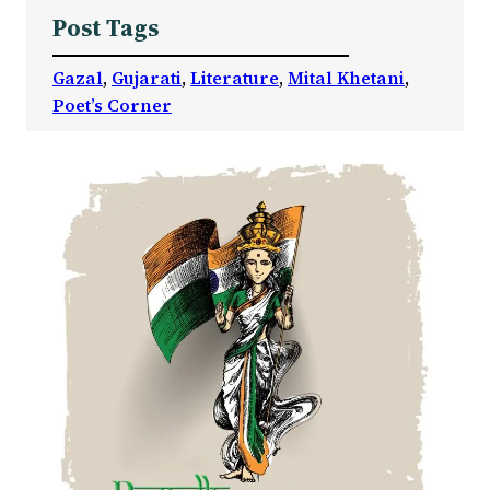
Post Tags
Gazal
, 
Gujarati
, 
Literature
, 
Mital Khetani
, 
Poet’s Corner