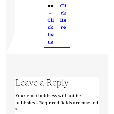
on
Cli
–
ck
Cli
He
ck
re
He
re
Leave a Reply
Your email address will not be
published.
Required fields are marked
*