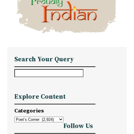
Search Your Query
S
e
a
Explore Content
r
c
Categories
h
Follow Us