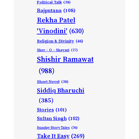
Political Talk
(38)
Rajputana
(108)
Rekha Patel
'Vinodini'
(630)
Religion & Divinity
(46)
Sher – O – Shayari
(27)
Shishir Ramawat
(988)
Short Novel
(38)
Siddiq Bharuchi
(385)
Stories
(101)
Sultan Singh
(102)
Sunday Story Tales
(26)
Take It Easy
(269)