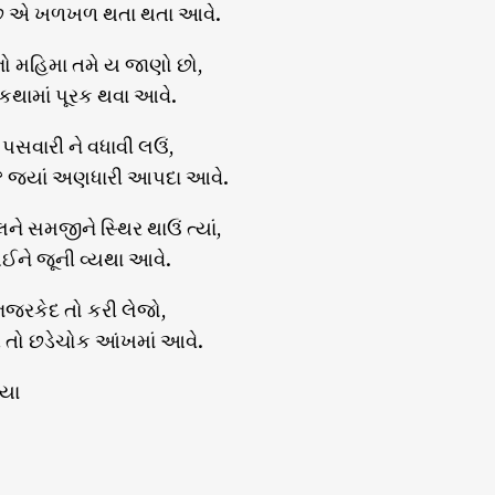
ે એ ખળખળ થતા થતા આવે.
નો મહિમા તમે ય જાણો છો,
 કથામાં પૂરક થવા આવે.
પસવારી ને વધાવી લઉં,
જું? જ્યાં અણધારી આપદા આવે.
 સમજીને સ્થિર થાઉં ત્યાં,
ઈને જૂની વ્યથા આવે.
જરકેદ તો કરી લેજો,
 તો છડેચોક આંખમાં આવે.
િયા