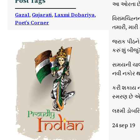
Post Tags
આ ઓરતા છ
Gazal
, 
Gujarati
, 
Laxmi Dobariya
, 
વિરામચિહ્ન
Poet’s Corner
તમારી, મારી
જરાક પીઠને 
કરું શું બી
સમયની ચાલને
નવી નકોર થ
કરી શકાય ન
સ્મરણ છે એ
લક્ષ્મી ડોબર
24 sep 19