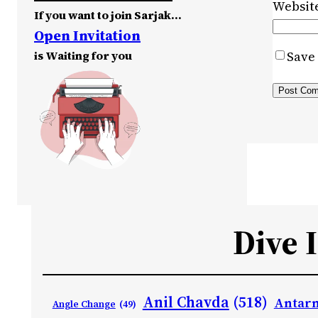
Websit
If you want to join Sarjak…
Open Invitation
is Waiting for you
Save 
Dive 
Anil Chavda
(518)
Antarn
Angle Change
(49)