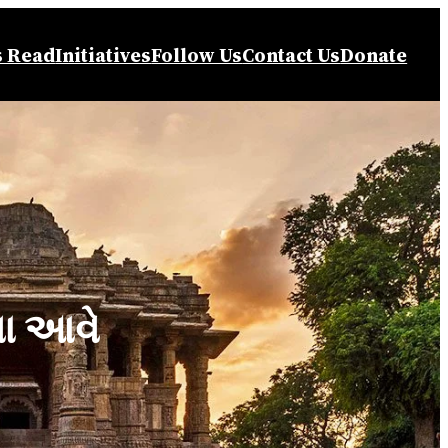
s Read
Initiatives
Follow Us
Contact Us
Donate
ા આવે