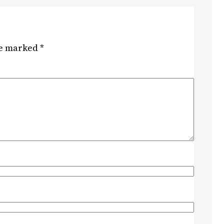
re marked
*