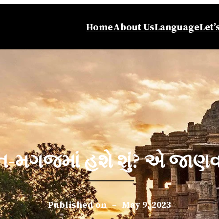
Home
About Us
Language
Let’
-મગજમાં હશે શું? એ જાણવ
Published on
–
May 9, 2023