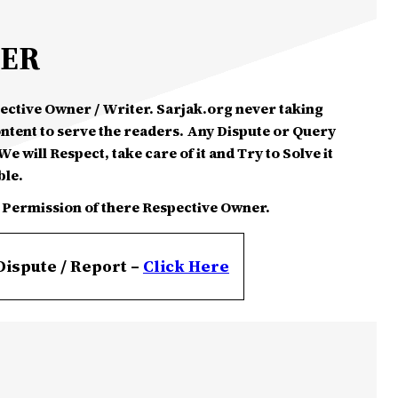
MER
spective Owner / Writer. Sarjak.org never taking
ontent to serve the readers. Any Dispute or Query
e will Respect, take care of it and Try to Solve it
ble.
 Permission of there Respective Owner.
Dispute / Report –
Click
Here