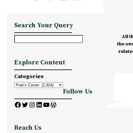
Search Your Query
All t
S
the ow
e
relate
a
Explore Content
r
c
Categories
h
Follow Us
Facebook
Twitter
Instagram
LinkedIn
YouTube
WordPress
Reach Us