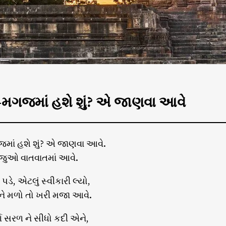
ગજમાં હશે શું? એ જાણવા આવે
ાં હશે શું? એ જાણવા આવે.
જુઓ વાતવાતમાં આવે.
ડે, એટલું સ્વીકારી લ્યો,
ને મળો તો ખરી મજા આવે.
્ગ સરળ ને સીધો કદી એને,