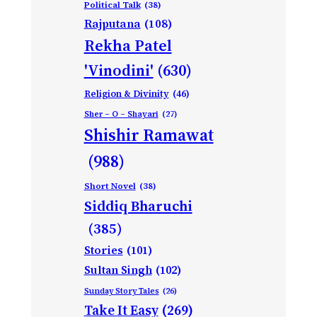
Political Talk
(38)
Rajputana
(108)
Rekha Patel
'Vinodini'
(630)
Religion & Divinity
(46)
Sher – O – Shayari
(27)
Shishir Ramawat
(988)
Short Novel
(38)
Siddiq Bharuchi
(385)
Stories
(101)
Sultan Singh
(102)
Sunday Story Tales
(26)
Take It Easy
(269)