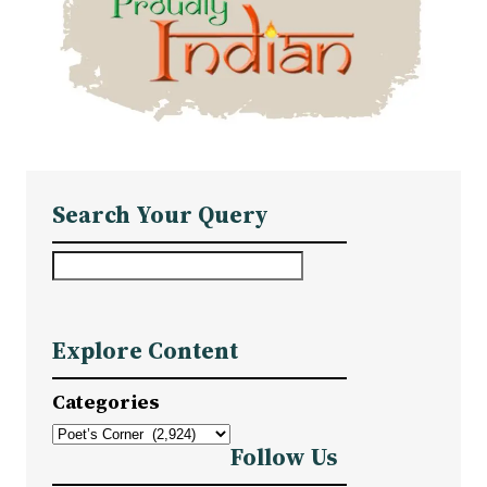
Search Your Query
S
e
a
Explore Content
r
c
Categories
h
Follow Us