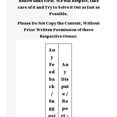
bellow links First. We will Respect, take
care of it and Try to Solve it Out as fast as
Possible.
Please Do Not Copy the Content, Without
Prior Written Permission of there
Respective Owner.
An
y
Fe
An
ed
y
ba
Dis
ck
put
/
e /
Su
Re
gg
po
esi
rt –