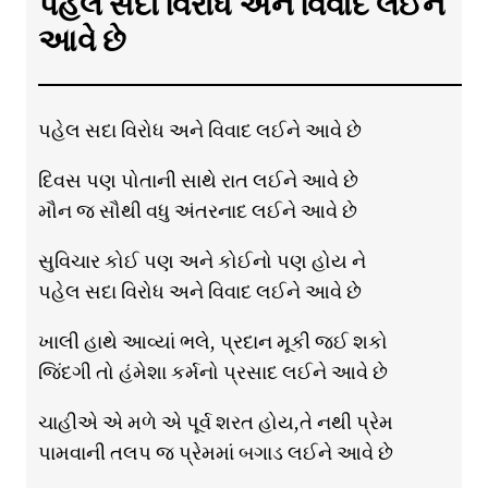
પહેલ સદા વિરોધ અને વિવાદ લઈને
આવે છે
પહેલ સદા વિરોધ અને વિવાદ લઈને આવે છે
દિવસ પણ પોતાની સાથે રાત લઈને આવે છે
મૌન જ સૌથી વધુ અંતરનાદ લઈને આવે છે
સુવિચાર કોઈ પણ અને કોઈનો પણ હોય ને
પહેલ સદા વિરોધ અને વિવાદ લઈને આવે છે
ખાલી હાથે આવ્યાં ભલે, પ્રદાન મૂકી જઈ શકો
જિંદગી તો હંમેશા કર્મનો પ્રસાદ લઈને આવે છે
ચાહીએ એ મળે એ પૂર્વ શરત હોય,તે નથી પ્રેમ
પામવાની તલપ જ પ્રેમમાં બગાડ લઈને આવે છે