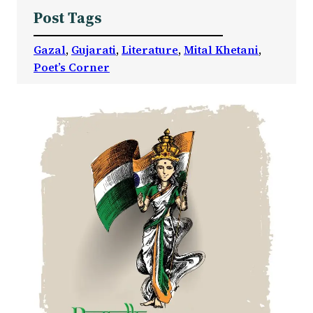
Post Tags
Gazal
, 
Gujarati
, 
Literature
, 
Mital Khetani
, 
Poet’s Corner