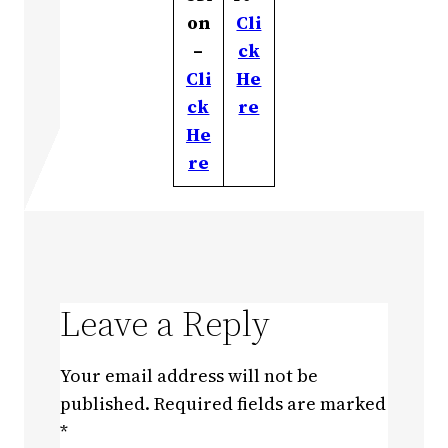
on
Cli
–
ck
Cli
He
ck
re
He
re
Leave a Reply
Your email address will not be
published.
Required fields are marked
*