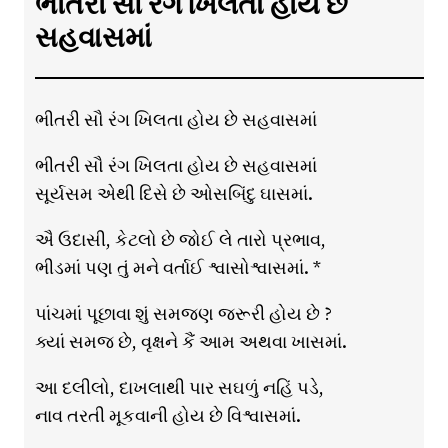
ભીતરી સૌ રંગ ખિલતા હોય છે
સહવાસમાં
ભીતરી સૌ રંગ ખિલતા હોય છે સહવાસમાં
ભીતરી સૌ રંગ ખિલતા હોય છે સહવાસમાં
સૂર્યસમ એથી દિસે છે ઓસબિંદુ ઘાસમાં.
ઐ ઉદાસી, કેટલો છે જોઈ લે તારો પ્રભાવ,
ભીડમાં પણ તું મને વર્તાઈ શ્વાસોશ્વાસમાં. *
પાંચમાં પૂછાવા શું સમજણ જરૂરી હોય છે ?
ક્યાં સમજ છે, વૃક્ષને કૈં આમ અથવા ખાસમાં.
આ દલીલો, દાખલાથી પાર સઘળું નહિં પડે,
નાવ તરતી મૂકવાની હોય છે વિશ્વાસમાં.