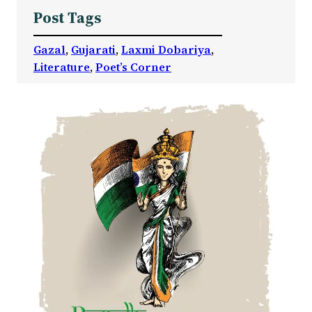
Post Tags
Gazal
, 
Gujarati
, 
Laxmi Dobariya
, 
Literature
, 
Poet’s Corner