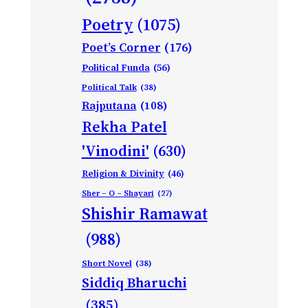
Poetry
(1075)
Poet’s Corner
(176)
Political Funda
(56)
Political Talk
(38)
Rajputana
(108)
Rekha Patel
'Vinodini'
(630)
Religion & Divinity
(46)
Sher – O – Shayari
(27)
Shishir Ramawat
(988)
Short Novel
(38)
Siddiq Bharuchi
(385)