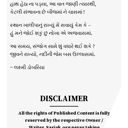
હાથ હેઠા ના પડ્યા, આ વાત જાણી ત્યારથી,
કેટલી સંભાવના છે બીજમાં ને ચાસમાં !
સ્થાન ખાલીપાનું રાખ્યું મેં સવાયું કેમ કે –
હું મને જોઈ શકું છું નોખા એ અજવાસમાં.
આ સમય, સંજોગ સામે શું વધારે થઈ શકે ?
જીવને રાખ્યો, નદીની જેમ બસ ઉલ્લાસમાં.
~ લક્ષ્મી ડોબરિયા
DISCLAIMER
All the rights of Published Content is fully
reserved by the respective Owner /
Writer. Sarjak.org never taking