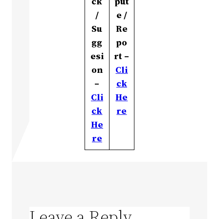
ck
put
/
e /
Su
Re
gg
po
esi
rt –
on
Cli
–
ck
Cli
He
ck
re
He
re
Leave a Reply