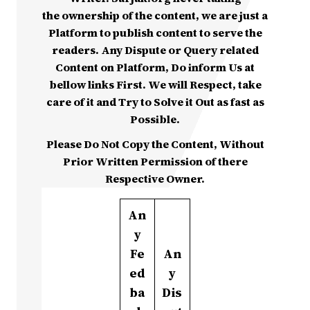
the ownership of the content, we are just a
Platform to publish content to serve the
readers. Any Dispute or Query related
Content on Platform, Do inform Us at
bellow links First. We will Respect, take
care of it and Try to Solve it Out as fast as
Possible.
Please Do Not Copy the Content, Without
Prior Written Permission of there
Respective Owner.
An
y
Fe
An
ed
y
ba
Dis