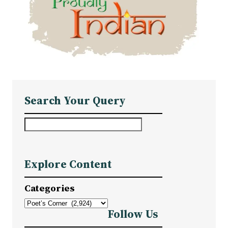
Search Your Query
S
e
a
Explore Content
r
c
Categories
h
Follow Us