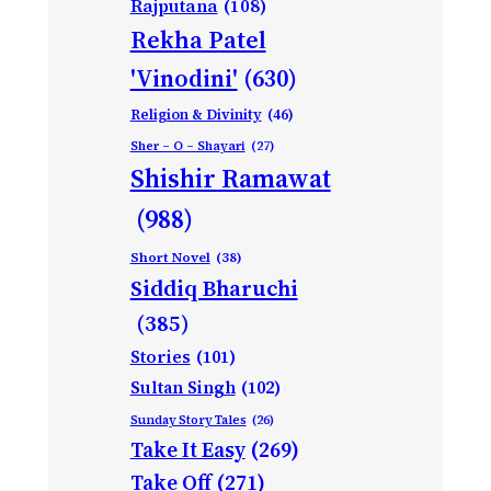
Rajputana
(108)
Rekha Patel
'Vinodini'
(630)
Religion & Divinity
(46)
Sher – O – Shayari
(27)
Shishir Ramawat
(988)
Short Novel
(38)
Siddiq Bharuchi
(385)
Stories
(101)
Sultan Singh
(102)
Sunday Story Tales
(26)
Take It Easy
(269)
Take Off
(271)