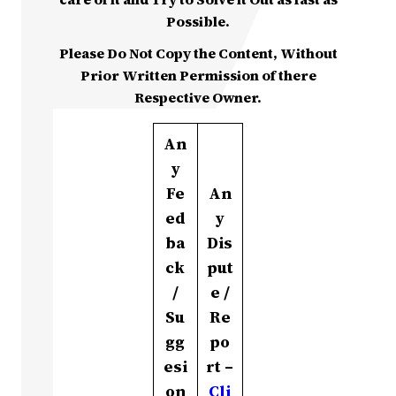
Possible.
Please Do Not Copy the Content, Without
Prior Written Permission of there
Respective Owner.
An
y
Fe
An
ed
y
ba
Dis
ck
put
/
e /
Su
Re
gg
po
esi
rt –
on
Cli