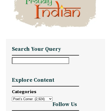
Search Your Query
S
e
a
Explore Content
r
c
Categories
h
Follow Us