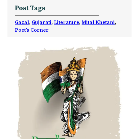
Post Tags
Gazal
, 
Gujarati
, 
Literature
, 
Mital Khetani
, 
Poet’s Corner