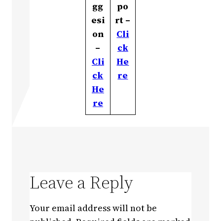
gg
po
esi
rt –
on
Cli
–
ck
Cli
He
ck
re
He
re
Leave a Reply
Your email address will not be