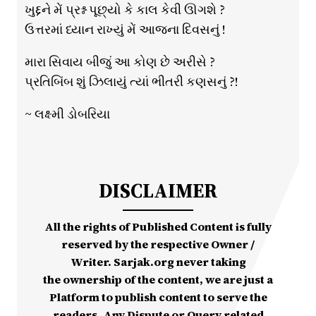
ખુદ્દને મેં પ્રશ્ન પૂછ્યો કે કાલ કેવી ઊગશે ?
ઉત્તરમાં ધ્યાન રાખ્યું મેં આજના દિવસનું !
મારા સિવાય બીજું આ કોણ છે અરીસે ?
પ્રતિબિંબ શું ઝિલાયું ત્યાં ભીતરી કણસનું ?!
~ લક્ષ્મી ડોબરિયા
DISCLAIMER
All the rights of Published Content is fully
reserved by the respective Owner /
Writer. Sarjak.org never taking
the ownership of the content, we are just a
Platform to publish content to serve the
readers. Any Dispute or Query related