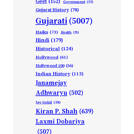
Geet
(152)
Government
(32)
Gujarat History
(78)
Gujarati
(5007)
Haiku
(73)
Health
(25)
Hindi
(179)
Historical
(124)
Hollywood
(61)
Hollywood 100
(56)
Indian History
(113)
Janamejay
Adhwaryu
(502)
Jay Gohil
(38)
Kiran P. Shah
(639)
Laxmi Dobariya
(507)