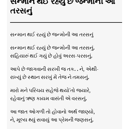
સન્માન થઈ રહ્યું છે જન્મોની આ
તરસનું
સન્માન થઈ રહ્યું છે જન્મોની આ તરસનું
સન્માન થઈ રહ્યું છે જન્મોની આ તરસનું.
સહિયારું થઈ ગયું છે હોવું અરસ-પરસનું.
આપે છે જાગવાની સરખી જ તક. . ને, એથી-
રાખ્યું છે સ્થાન સરખું મેં તેજ ને તમસનું.
મારો મને પરિચય સહેજે થયો’તો જ્યારે,
રહેવાનું ઋણ કાયમ વાસંતી એ વરસનું.
આ જાત ઓગળી તો હોવાનો અર્થ જાણ્યો,
ને, મૂલ્ય થ્યું સવાયું આ પ્રેમની જણસનું.