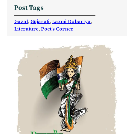
Post Tags
Gazal
, 
Gujarati
, 
Laxmi Dobariya
, 
Literature
, 
Poet’s Corner