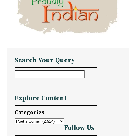
Search Your Query
S
e
a
Explore Content
r
c
Categories
h
Follow Us