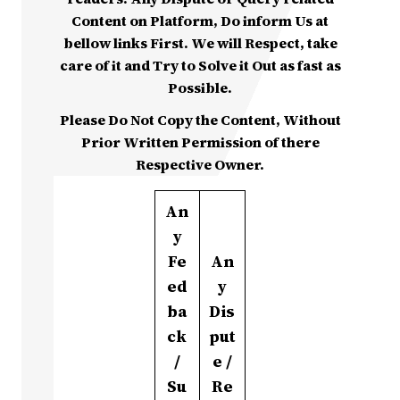
Content on Platform, Do inform Us at
bellow links First. We will Respect, take
care of it and Try to Solve it Out as fast as
Possible.
Please Do Not Copy the Content, Without
Prior Written Permission of there
Respective Owner.
An
y
Fe
An
ed
y
ba
Dis
ck
put
/
e /
Su
Re