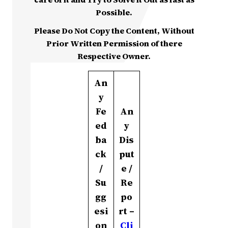
Possible.
Please Do Not Copy the Content, Without
Prior Written Permission of there
Respective Owner.
An
y
Fe
An
ed
y
ba
Dis
ck
put
/
e /
Su
Re
gg
po
esi
rt –
on
Cli