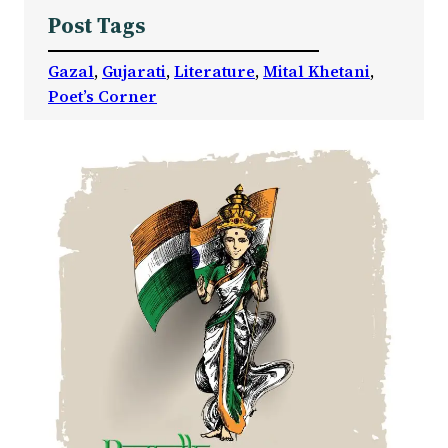
Post Tags
Gazal
, 
Gujarati
, 
Literature
, 
Mital Khetani
, 
Poet’s Corner