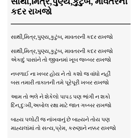
સાથી,મિત્ર,પુણ્ય,કુટુંબ, માવતરની
કદર રાખજો
સાથી,મિત્ર,પુણ્ય,કુટુંબ, માવતરની કદર રાખજો
સાથી,મિત્ર,પુણ્ય,કુટુંબ, માવતરની કદર રાખજો
એકાદું પાસાંને તો જીવનમાં ખૂબ જબ્બર રાખજો
નબળાઈ ના ખબર હોય ને તો કશો જ વાંધો નહીં
બસ તમારી તાકાતની તમે પૂરેપૂરી ખબર રાખજો
આમ તો ભલે ને શેકેલો પાપડ પણ ભાંગી ન શકો
દિન,દુઃખી,અબોલ રક્ષા માટે જાત ગબ્બર રાખજો
બાહ્ય પલોટી જ નાંખવાનું છે બાહ્યને તોય પણ
માહ્યલાંમાં તો સત્ય,પ્રેમ, કરુણાને નક્કર રાખજો