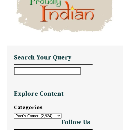
Search Your Query
S
e
a
Explore Content
r
c
Categories
h
Follow Us