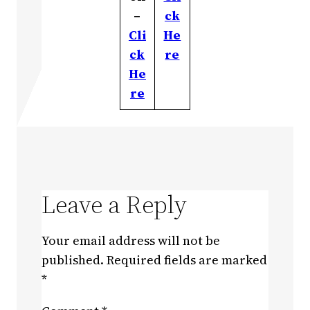
–
ck
Cli
He
ck
re
He
re
Leave a Reply
Your email address will not be
published.
Required fields are marked
*