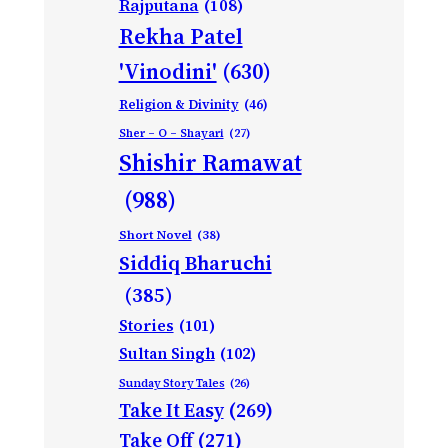
Rajputana
(108)
Rekha Patel
'Vinodini'
(630)
Religion & Divinity
(46)
Sher – O – Shayari
(27)
Shishir Ramawat
(988)
Short Novel
(38)
Siddiq Bharuchi
(385)
Stories
(101)
Sultan Singh
(102)
Sunday Story Tales
(26)
Take It Easy
(269)
Take Off
(271)