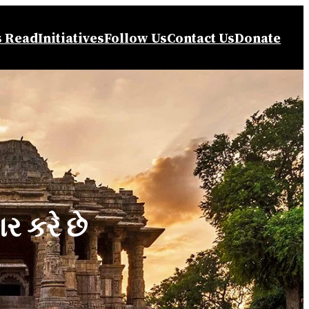
s Read
Initiatives
Follow Us
Contact Us
Donate
ગર કરે છે