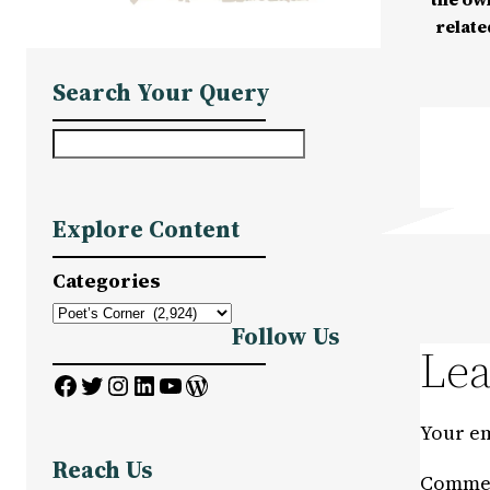
relate
Search Your Query
S
e
a
Explore Content
r
c
Categories
h
Follow Us
Lea
Facebook
Twitter
Instagram
LinkedIn
YouTube
WordPress
Your em
Reach Us
Comme