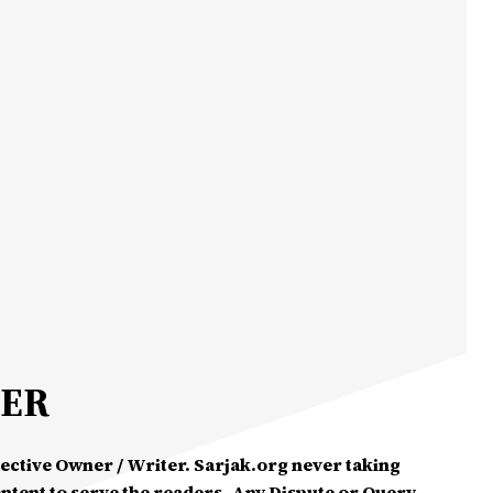
MER
spective Owner / Writer. Sarjak.org never taking
ontent to serve the readers. Any Dispute or Query