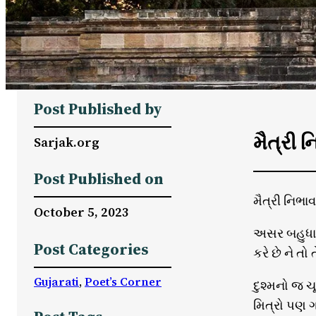
Post Published by
મૈત્રી ન
Sarjak.org
Post Published on
મૈત્રી નિભાવ
October 5, 2023
અસર બહુધા 
Post Categories
કરે છે ને તો
Gujarati
, 
Poet’s Corner
દુશ્મનો જ ચૂક
મિત્રો પણ ગદ