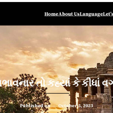
Home
About Us
Language
Let’
િભાવનાર તો કહ્યાં કે કીધાં વ
Published on
–
October 5, 2023