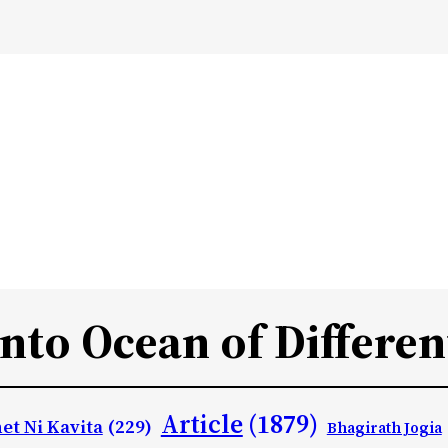
Into Ocean of Differen
Article
(1879)
et Ni Kavita
(229)
Bhagirath Jogia