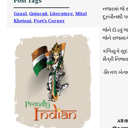
Post Tags
નજરમાં જે ર
Gazal
, 
Gujarati
, 
Literature
, 
Mital
દૂરબીનથી પણ 
Khetani
, 
Poet’s Corner
જેને દોડવું જ
જેને રાજમાર્
કળિયુગે સુદા
મૈત્રી નિભાવ
-મિત્તલ ખેત
All t
the ow