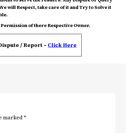
e will Respect, take care of it and Try to Solve it
ble.
 Permission of there Respective Owner.
Dispute / Report –
Click
Here
re marked
*