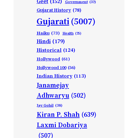
Geet
(152)
Government
(32)
Gujarat History
(78)
Gujarati
(5007)
Haiku
(73)
Health
(25)
Hindi
(179)
Historical
(124)
Hollywood
(61)
Hollywood 100
(56)
Indian History
(113)
Janamejay
Adhwaryu
(502)
Jay Gohil
(38)
Kiran P. Shah
(639)
Laxmi Dobariya
(507)