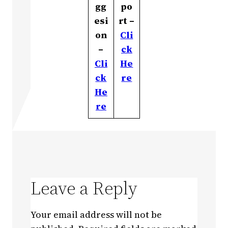
gg
po
esi
rt –
on
Cli
–
ck
Cli
He
ck
re
He
re
Leave a Reply
Your email address will not be