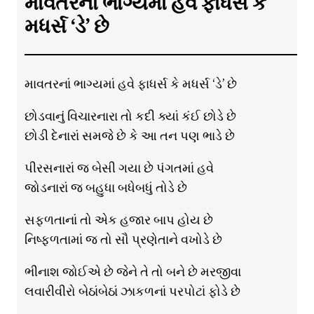
માવતરનાં ભાગ્યમાં હવે ફાધર્સ કે
મધર્સ ‘ડે’ છે
માવતરનાં ભાગ્યમાં હવે ફાધર્સ કે મધર્સ ‘ડે’ છે
છોડવાનું વિચારનારા તો કદી ક્યાં કંઈ છોડે છે
છોડી દેનારાં સમજે છે કે આ તન પણ ભાડે છે
પીરસનારાં જ બેસી ગયા છે પંગતમાં હવે
જોડનારાં જ બહુધા બધેબધું તોડે છે
સફળતાનાં તો એક હજાર બાપ હોય છે
નિષ્ફળતામાં જ તો સૌ પ્રણેતાને વખોડે છે
ભીનાશ જોઈએ છે જેને તે તો બને છે મરજીવા
લવારીવીરો બેઠાંબેઠાં ઝાકળનાં પરપોટાં ફોડે છે