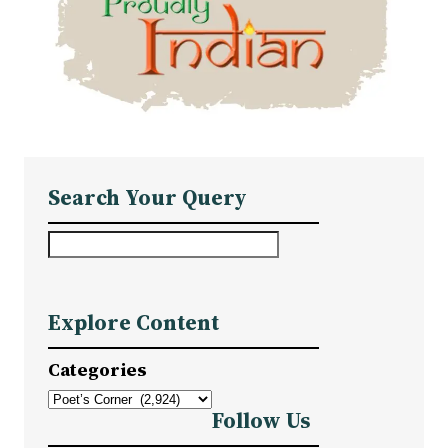
Search Your Query
S
e
a
Explore Content
r
c
Categories
h
Follow Us