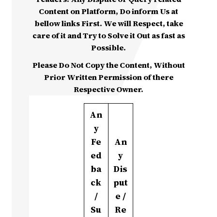
Content on Platform, Do inform Us at
bellow links First. We will Respect, take
care of it and Try to Solve it Out as fast as
Possible.
Please Do Not Copy the Content, Without
Prior Written Permission of there
Respective Owner.
An
y
Fe
An
ed
y
ba
Dis
ck
put
/
e /
Su
Re