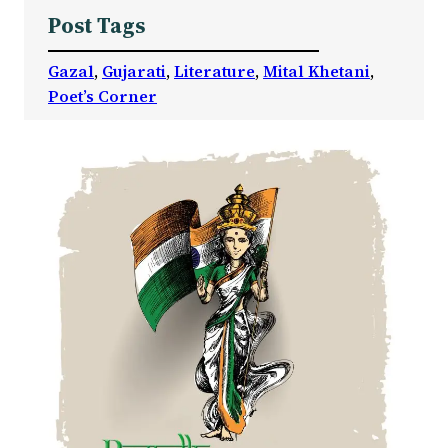
Post Tags
Gazal
, 
Gujarati
, 
Literature
, 
Mital Khetani
, 
Poet’s Corner