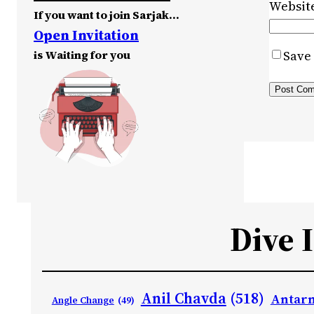
Websit
If you want to join Sarjak…
Open Invitation
is Waiting for you
Save 
Dive 
Anil Chavda
(518)
Antarn
Angle Change
(49)