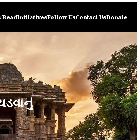
s Read
Initiatives
Follow Us
Contact Us
Donate
ડવાનું