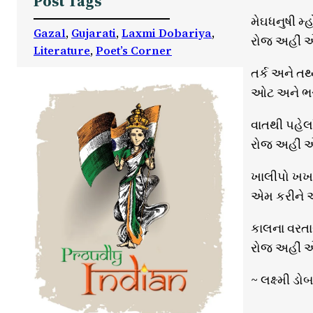
Post Tags
મેઘધનુષી મ્હો
Gazal
, 
Gujarati
, 
Laxmi Dobariya
, 
રોજ અહીં એ
Literature
, 
Poet’s Corner
તર્ક અને ત
ઓટ અને ભરત
વાતથી પહેલા
રોજ અહીં એ
ખાલીપો ખખડે
એમ કરીને 
કાલના વરતા
રોજ અહીં એ
~ લક્ષ્મી ડો