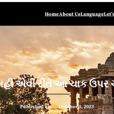
Home
About Us
Language
Let’
હીં એવી રીતે આ ચાક ઉપર ચ
Published on
–
October 5, 2023