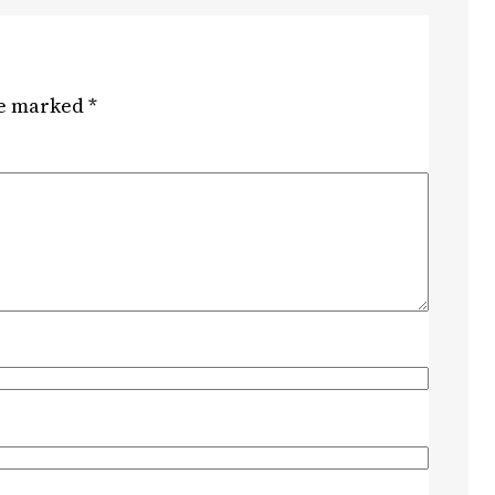
re marked
*