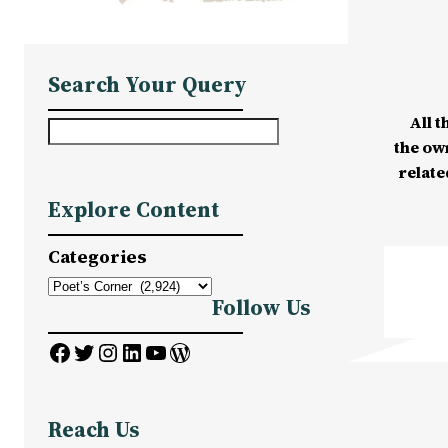
Search Your Query
All t
S
the ow
e
relate
a
Explore Content
r
c
Categories
h
Follow Us
Facebook
Twitter
Instagram
LinkedIn
YouTube
WordPress
Reach Us