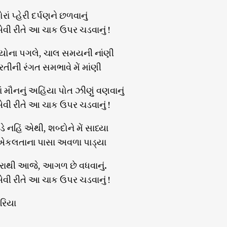
રાં પ્હેરી દર્પણને છળવાનું
વી રીતે આ ચાક ઉપર ચડવાનું !
થ્યોના પગલે, ચાલ સમયની નાંણી
ીની રંગત સમભાવે મેં માંણી
ં મૌનનું અહિંયા પોત ઝીણું વણવાનું
વી રીતે આ ચાક ઉપર ચડવાનું !
 નહિં એથી, શબ્દોને મેં સાધ્યા
એકલતાના પાસા અવળા પાડ્યા
રાથી આજે, આગળ છે વધવાનું.
વી રીતે આ ચાક ઉપર ચડવાનું !
બરિયા