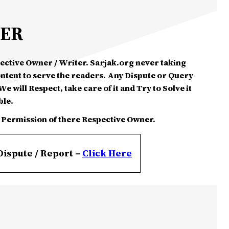
MER
spective Owner / Writer. Sarjak.org never taking
ontent to serve the readers. Any Dispute or Query
e will Respect, take care of it and Try to Solve it
ble.
 Permission of there Respective Owner.
Dispute / Report –
Click
Here