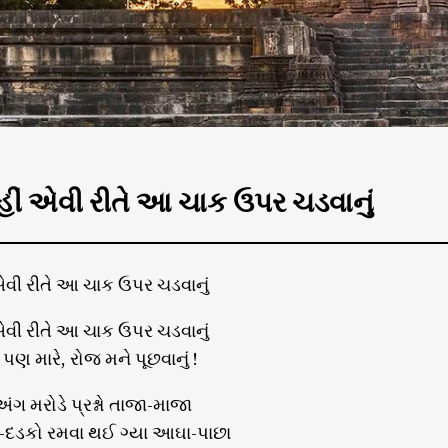
ીં એવી રીતે આ ચાક ઉપર ચડવાનું
વી રીતે આ ચાક ઉપર ચડવાનું
વી રીતે આ ચાક ઉપર ચડવાનું
ં પણ મારે, રોજ મને પૂછવાનું !
ંગ મરોડે પ્રશ્નો તાજા-માજા
-દડકો રમવા થઈ ગ્યા આઘા-પાછા