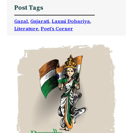
Post Tags
Gazal
, 
Gujarati
, 
Laxmi Dobariya
, 
Literature
, 
Poet’s Corner