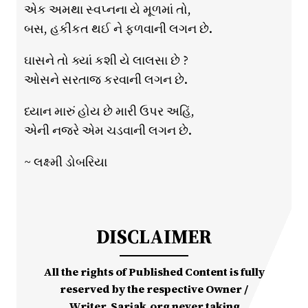
એક અમથા સ્વપ્નના યે મૂળમાં તો,
બસ, હકીકત થઈ ને ફળવાની લગન છે.
ઘાસને તો ક્યાં કશી યે લાલસા છે ?
ઓસને સરતાજ કરવાની લગન છે.
ધ્યાન મારું હોય છે મારી ઉપર અહિં,
એની નજરે એમ ચડવાની લગન છે.
~ લક્ષ્મી ડોબરિયા
DISCLAIMER
All the rights of Published Content is fully
reserved by the respective Owner /
Writer. Sarjak.org never taking