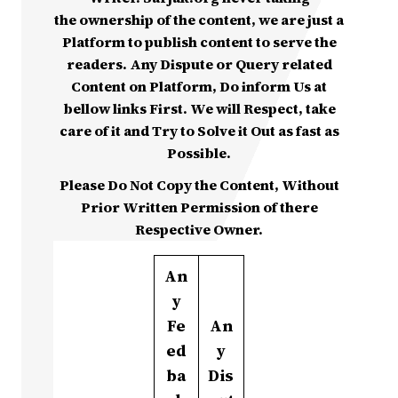
the ownership of the content, we are just a
Platform to publish content to serve the
readers. Any Dispute or Query related
Content on Platform, Do inform Us at
bellow links First. We will Respect, take
care of it and Try to Solve it Out as fast as
Possible.
Please Do Not Copy the Content, Without
Prior Written Permission of there
Respective Owner.
An
y
Fe
An
ed
y
ba
Dis