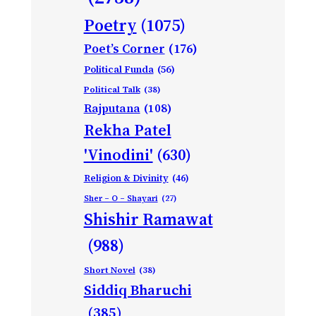
Poetry
(1075)
Poet’s Corner
(176)
Political Funda
(56)
Political Talk
(38)
Rajputana
(108)
Rekha Patel
'Vinodini'
(630)
Religion & Divinity
(46)
Sher – O – Shayari
(27)
Shishir Ramawat
(988)
Short Novel
(38)
Siddiq Bharuchi
(385)