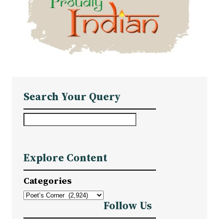
Search Your Query
S
e
a
Explore Content
r
c
Categories
h
Follow Us