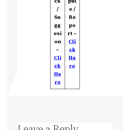
ck
put
/
e /
Su
Re
gg
po
esi
rt –
on
Cli
–
ck
Cli
He
ck
re
He
re
Leave a Reply