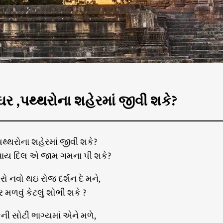
ર ,પથ્થરોના શહેરમાં જીવી શકે?
થ્થરોના શહેરમાં જીવી શકે?
ે’વાય દિલ એ જામ ગમના પી શકે?
રો નવો થઇ રોજ દર્શન દે મને,
ાર મળવું કેટલું શોભી શકે ?
ની સોટી ભાગ્યમાં એને મળે,