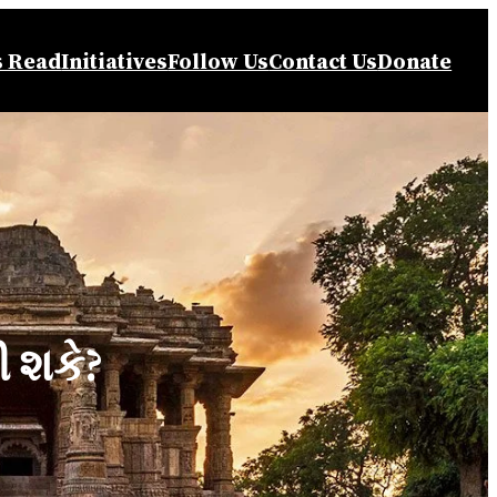
s Read
Initiatives
Follow Us
Contact Us
Donate
ી શકે?