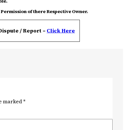
ble.
 Permission of there Respective Owner.
Dispute / Report –
Click
Here
re marked
*