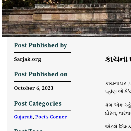
Post Published by
કાચના ઘ
Sarjak.org
Post Published on
કાચના ઘર ,પ
October 6, 2023
પ્હાંણ જે ક
Post Categories
કેમ એક ચ્હે
દોસ્ત, વારંવ
Gujarati
, 
Poet’s Corner
એટલે શિક્ષક