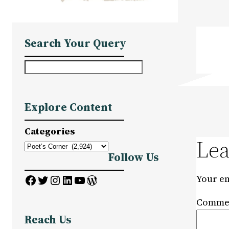
Search Your Query
S
e
a
Explore Content
r
c
Categories
h
Lea
Follow Us
Facebook
Twitter
Instagram
LinkedIn
YouTube
WordPress
Your em
Comme
Reach Us