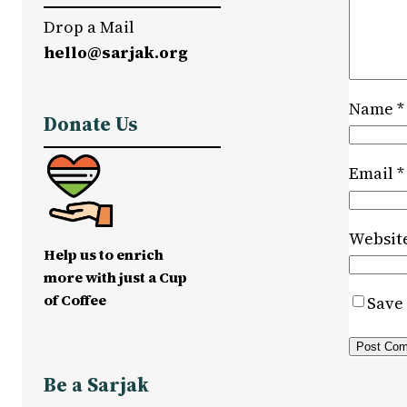
Drop a Mail
hello@sarjak.org
Name
*
Donate Us
Email
*
Websit
Help us to enrich
more with just a Cup
of Coffee
Save 
Be a Sarjak