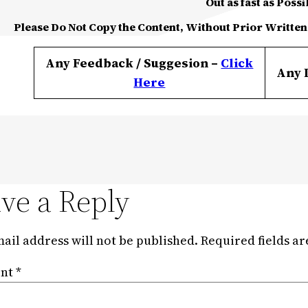
Out as fast as Possi
Please Do Not Copy the Content, Without Prior Written
Any Feedback / Suggesion –
Click
Any 
Here
ve a Reply
ail address will not be published.
Required fields a
nt
*