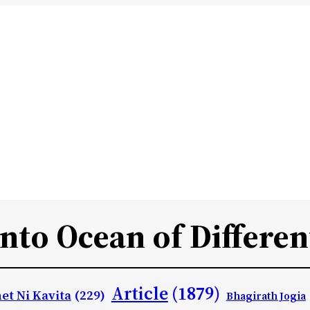
Into Ocean of Differen
Article
(1879)
et Ni Kavita
(229)
Bhagirath Jogia