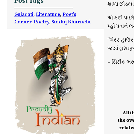
Post Tags
શાળા છોડયા
Gujarati
, 
Literature
, 
Poet’s
એ કદી પાછો 
Corner
, 
Poetry
, 
Siddiq Bharuchi
પ્હોંચવાને લક
“ગેસ્ટ હાઉસ
જ્યાં મુસાફ
– સિદ્દીક ભ
All t
the ow
relate