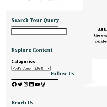
Search Your Query
All t
S
the ow
e
relate
a
Explore Content
r
c
Categories
h
Follow Us
Facebook
Twitter
Instagram
LinkedIn
YouTube
WordPress
Reach Us