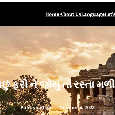
Home
About Us
Language
Let’
છું ફરી ને જોયું તો રસ્તા મળી 
Published on
–
October 6, 2023