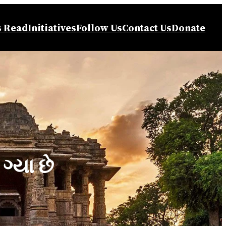
s Read
Initiatives
Follow Us
Contact Us
Donate
ગ્યા છે