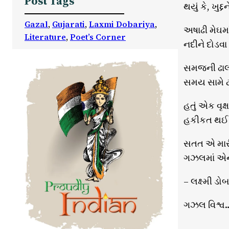
Post Tags
થયું કે, ખુદ
Gazal
, 
Gujarati
, 
Laxmi Dobariya
, 
અષાઢી મેઘમા
Literature
, 
Poet’s Corner
નદીને દોડવા
સમજની ઢાલ 
સમય સામે ટક
હતું એક વૃક
હકીકત થઈ જ
સતત એ મારી
ગઝલમાં એના
– લક્ષ્મી ડ
ગઝલ વિશ્વ…