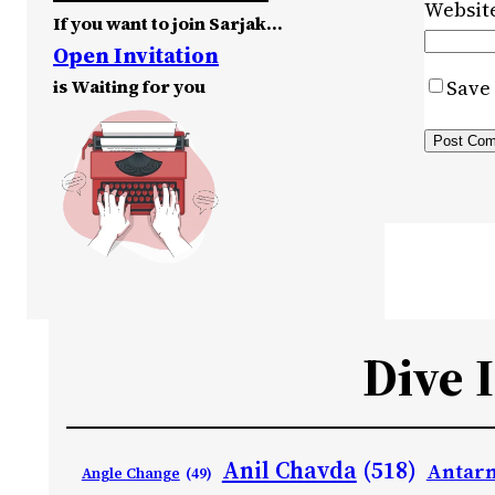
Websit
If you want to join Sarjak…
Open Invitation
is Waiting for you
Save 
Dive 
Anil Chavda
(518)
Antarn
Angle Change
(49)