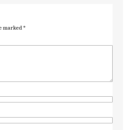
re marked
*