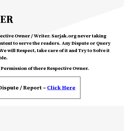
MER
spective Owner / Writer. Sarjak.org never taking
ontent to serve the readers. Any Dispute or Query
e will Respect, take care of it and Try to Solve it
ble.
 Permission of there Respective Owner.
Dispute / Report –
Click
Here