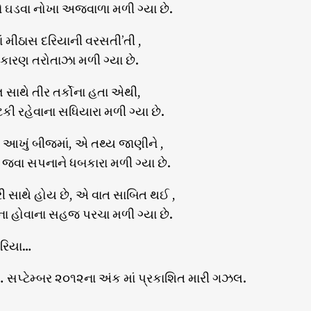
્દને ઘડવા નોખા અજવાળા મળી ગ્યા છે.
ં મીઠાસ દરિયાની વરસતી’તી ,
 કારણ તરોતાઝા મળી ગ્યા છે.
સાથે તીર તર્કોના હતા એથી,
ી રહેવાના સધિયારા મળી ગ્યા છે.
્ષ આખું બીજમાં, એ તથ્ય જાણીને ,
વા સપનાને ધબકારા મળી ગ્યા છે.
 સાથે હોય છે, એ વાત સાબિત થઈ ,
 હોવાના સહજ પરચા મળી ગ્યા છે.
ોબરિયા…
 સપ્ટેમ્બર ૨૦૧૨ના અંક માં પ્રકાશિત મારી ગઝલ.