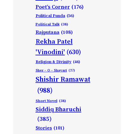
Poet’s Corner
(176)
Political Funda
(56)
Political Talk
(38)
Rajputana
(108)
Rekha Patel
'Vinodini'
(630)
Religion & Divinity
(46)
Sher – O – Shayari
(27)
Shishir Ramawat
(988)
Short Novel
(38)
Siddiq Bharuchi
(385)
Stories
(101)