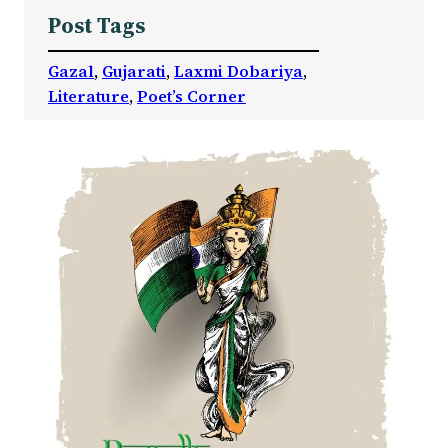
Post Tags
Gazal
, 
Gujarati
, 
Laxmi Dobariya
, 
Literature
, 
Poet’s Corner