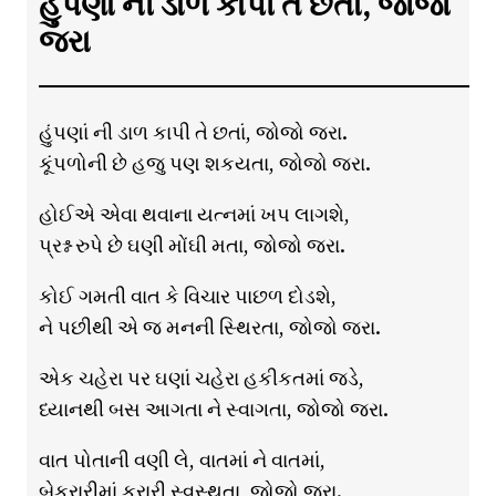
હુંપણાં ની ડાળ કાપી તે છતાં, જોજો
જરા
હુંપણાં ની ડાળ કાપી તે છતાં, જોજો જરા.
કૂંપળોની છે હજુ પણ શકયતા, જોજો જરા.
હોઈએ એવા થવાના યત્નમાં ખપ લાગશે,
પ્રશ્ન રુપે છે ઘણી મોંઘી મતા, જોજો જરા.
કોઈ ગમતી વાત કે વિચાર પાછળ દોડશે,
ને પછીથી એ જ મનની સ્થિરતા, જોજો જરા.
એક ચહેરા પર ઘણાં ચહેરા હકીકતમાં જડે,
ધ્યાનથી બસ આગતા ને સ્વાગતા, જોજો જરા.
વાત પોતાની વણી લે, વાતમાં ને વાતમાં,
બેકરારીમાં કરારી સ્વસ્થતા, જોજો જરા.