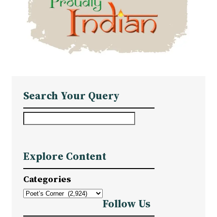
Search Your Query
S
e
a
Explore Content
r
c
Categories
h
Follow Us