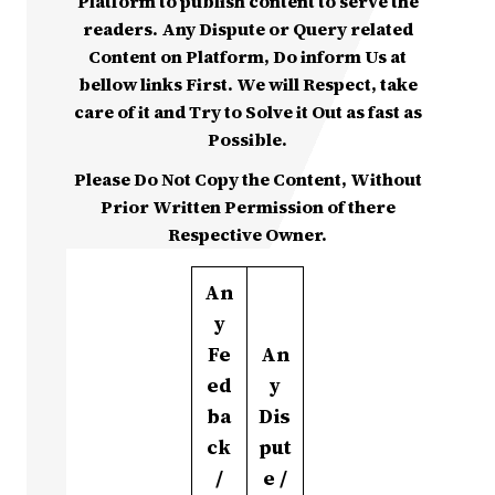
Platform to publish content to serve the
readers. Any Dispute or Query related
Content on Platform, Do inform Us at
bellow links First. We will Respect, take
care of it and Try to Solve it Out as fast as
Possible.
Please Do Not Copy the Content, Without
Prior Written Permission of there
Respective Owner.
An
y
Fe
An
ed
y
ba
Dis
ck
put
/
e /