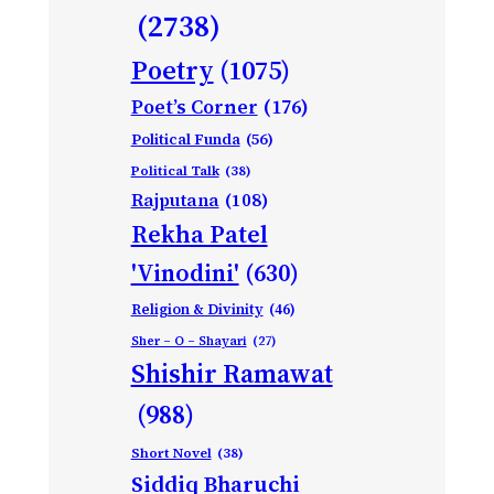
(2738)
Poetry
(1075)
Poet’s Corner
(176)
Political Funda
(56)
Political Talk
(38)
Rajputana
(108)
Rekha Patel
'Vinodini'
(630)
Religion & Divinity
(46)
Sher – O – Shayari
(27)
Shishir Ramawat
(988)
Short Novel
(38)
Siddiq Bharuchi