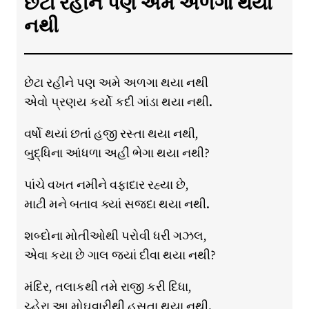
છેટા રહીને પણ અમે અળગા થયા
નથી
છેટા રહીને પણ અમે અળગા થયા નથી
એવો પ્રણય કર્યો કદી ગાંડા થયા નથી.
વર્ષો થયાં છતાં હજી રસ્તા થયા નથી,
બુદ્ધિના આંધળા અહીં ભેગા થયા નથી?
પાંચે વખત નમીને વફાદાર રહ્યા છે,
માટી મને બતાવ ક્યાં સજદા થયા નથી.
શબ્દોના મોતીઓથી પરોવી ધરી ગઝલ,
એવા કયા છે ગાલ જ્યાં દીવા થયા નથી?
મંદિર, તલાકથી તમે રાજી કરી દિધા,
ચ્હેરા આ મોઘવારીથી હસતા થયા નથી.