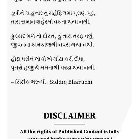
ડૂબીને ચાહનાર તું મહેફિલમાં પ્રાણ પૂર,
તારા સમાન શહેરમાં વકતા થયા નથી.
ફુરસદ મળે તો દોસ્ત, હું તારા તરફ વળું,
જીવનના કામકાજથી નવરા થયા નથી.
હોદ્દા ધરીને લોકોએ મોટા કરી દીધા,
પુત્રો હજીયે મમતાથી ઘરડા થયા નથી.
– સિદ્દીક ભરૂચી | Siddiq Bharuchi
DISCLAIMER
All the rights of Published Content is fully