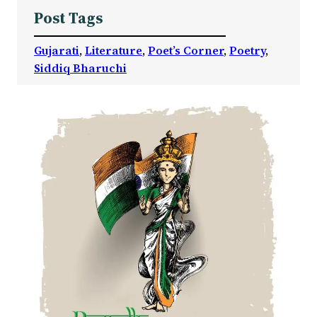
Post Tags
Gujarati
, 
Literature
, 
Poet’s Corner
, 
Poetry
, 
Siddiq Bharuchi