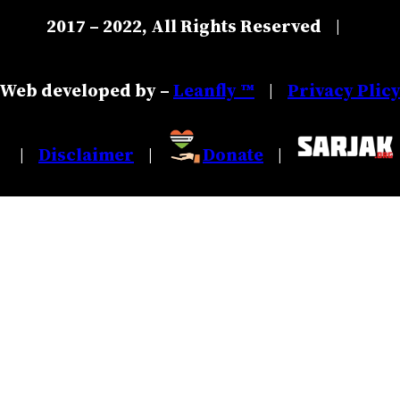
2017 – 2022, All Rights Reserved
|
Web developed by –
Leanfly ™
Privacy Plic
|
Disclaimer
Donate
|
|
|