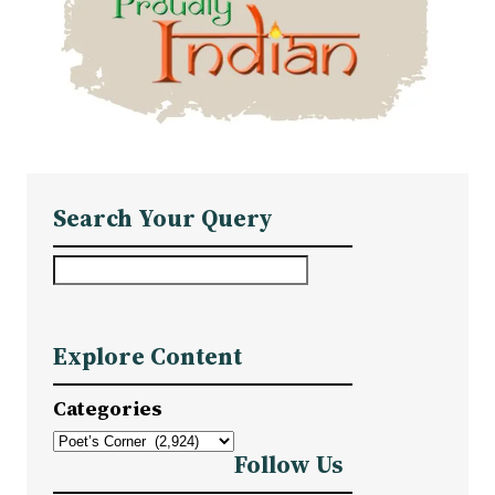
Search Your Query
S
e
a
Explore Content
r
c
Categories
h
Follow Us