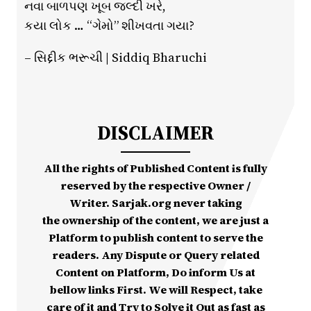
નવા બાળપણ ખૂબ જલ્દી ખરે,
કયા લોક … “ગેમો” શીખવતા ગયા?
– સિદ્દીક ભરૂચી | Siddiq Bharuchi
DISCLAIMER
All the rights of Published Content is fully
reserved by the respective Owner /
Writer. Sarjak.org never taking
the ownership of the content, we are just a
Platform to publish content to serve the
readers. Any Dispute or Query related
Content on Platform, Do inform Us at
bellow links First. We will Respect, take
care of it and Try to Solve it Out as fast as