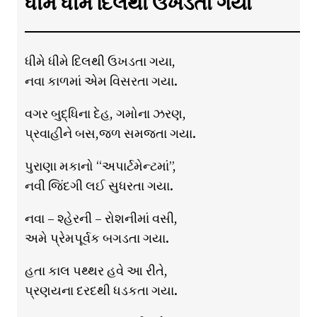
ધીમે ધીમે દિલથી ઉખડતા ગયા
ધીમે ધીમે દિલથી ઉખડતા ગયા,
નવા કાળમાં એમ વિસરતા ગયા.
વગર બુદ્ધિના દેહ, ગમોના ઝરણ,
પ્રવાહીને બસ,જળ સમજતા ગયા.
પુરાણા મકાનો “અપાર્ટમેન્ટમાં”,
નવી જિંદગી લઈ સુધરતા ગયા.
નવા – શ્હેરની – રોશનીમાં વસી,
અમે પ્રેમપૂર્વક બગડતા ગયા.
હતા કાલ પથ્થર હવે આ રીતે,
પ્રણયના દરદથી ધડકતા ગયા.