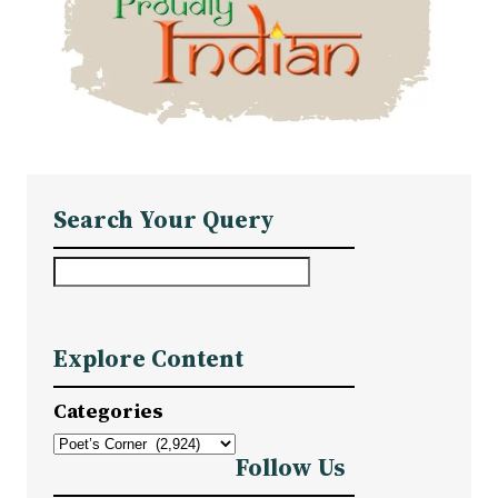
Search Your Query
S
e
a
Explore Content
r
c
Categories
h
Follow Us