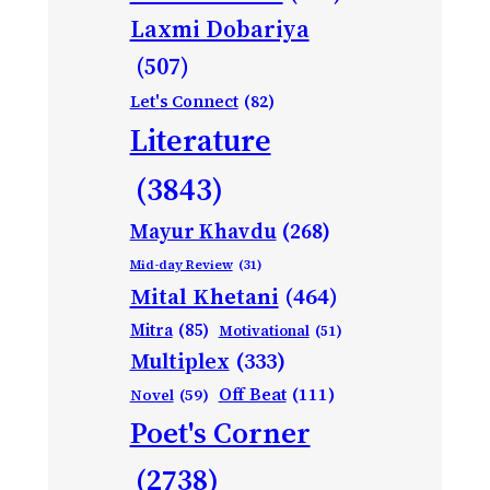
Laxmi Dobariya
(507)
Let's Connect
(82)
Literature
(3843)
Mayur Khavdu
(268)
Mid-day Review
(31)
Mital Khetani
(464)
Mitra
(85)
Motivational
(51)
Multiplex
(333)
Off Beat
(111)
Novel
(59)
Poet's Corner
(2738)