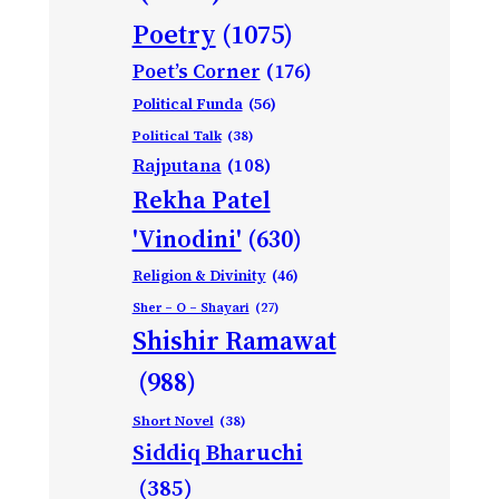
Poetry
(1075)
Poet’s Corner
(176)
Political Funda
(56)
Political Talk
(38)
Rajputana
(108)
Rekha Patel
'Vinodini'
(630)
Religion & Divinity
(46)
Sher – O – Shayari
(27)
Shishir Ramawat
(988)
Short Novel
(38)
Siddiq Bharuchi
(385)