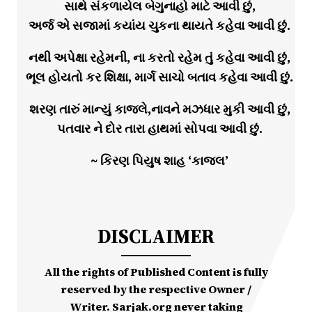
સાથે સંકળાયેલ બેગુનાહો માટે આવી છું,
અર્જ એ સજામાં કયાંય ચુકના થાયતે કહેવા આવી છું.
નથી અપેક્ષા રહેમની, ના કરતો રહેમ તું કહેવા આવી છું,
ભૂલ હોયતો કર શિક્ષા, માર્ગ સાચો બતાવ કહેવા આવી છું.
શરણ તારું માન્યું કાજલે,નાવને મઝધાર મુકી આવી છું,
પતવાર ને દોર તારા હાથમાં સોપવા આવી છું.
~ કિરણ પિયુષ શાહ ‘કાજલ’
DISCLAIMER
All the rights of Published Content is fully
reserved by the respective Owner /
Writer. Sarjak.org never taking