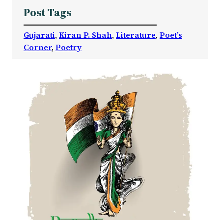
Post Tags
Gujarati
, 
Kiran P. Shah
, 
Literature
, 
Poet’s
Corner
, 
Poetry