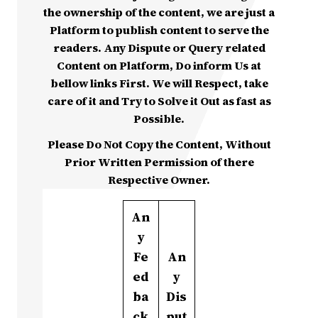
the ownership of the content, we are just a
Platform to publish content to serve the
readers. Any Dispute or Query related
Content on Platform, Do inform Us at
bellow links First. We will Respect, take
care of it and Try to Solve it Out as fast as
Possible.
Please Do Not Copy the Content, Without
Prior Written Permission of there
Respective Owner.
An
y
Fe
An
ed
y
ba
Dis
ck
put