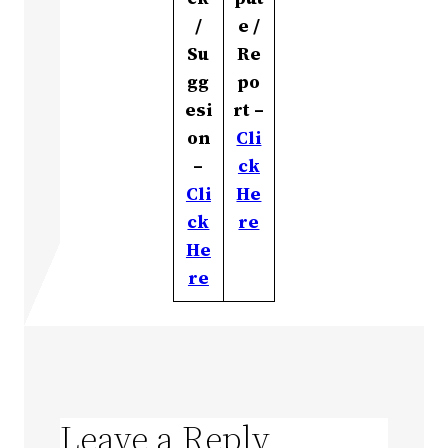
/
e /
Su
Re
gg
po
esi
rt –
on
Cli
–
ck
Cli
He
ck
re
He
re
Leave a Reply