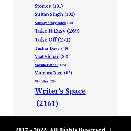
Stories
(101)
Sultan Singh
(102)
Sunday Story Tales
(26)
Take It Easy
(269)
Take Off
(271)
Tushar Dave
(49)
Vaat Vichar
(83)
Vagbhi Pathak
(29)
Vanchva Jevu
(82)
Vividha
(29)
Writer's Space
(2161)
2017 – 2022, All Rights Reserved
|