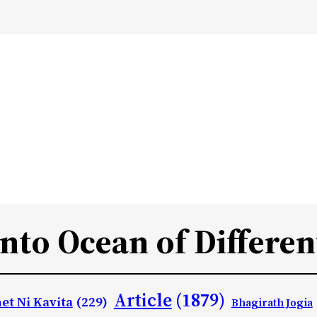
Into Ocean of Differen
Article
(1879)
et Ni Kavita
(229)
Bhagirath Jogia