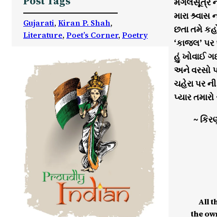
Post Tags
મંગલસૂત્ર
મારા શ્ર્વા
Gujarati
, 
Kiran P. Shah
, 
છતા તમે કહો
Literature
, 
Poet’s Corner
, 
Poetry
‘કાજલ’ પર
હું ખોવાઈ ગ
અને વરસો 
ચહેરા પર ની
પ્યાર તમારો
~ કિર
All t
the ow