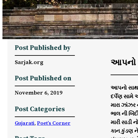
Post Published by
આપનો સ
Sarjak.org
Post Published on
આપનો સાથ 
November 6, 2019
દપઁણ સામે 
મારા ઝાંઝર
Post Categories
ભાલ ની બિંદ
મારી સાડી 
Gujarati
, 
Poet’s Corner
કાન કુંડણ 