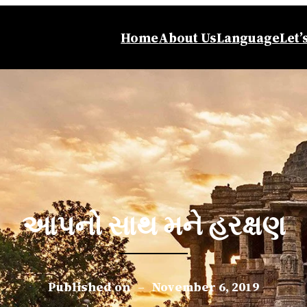
Home
About Us
Language
Let’
આપનો સાથ મને હરક્ષણ
Published on
–
November 6, 2019