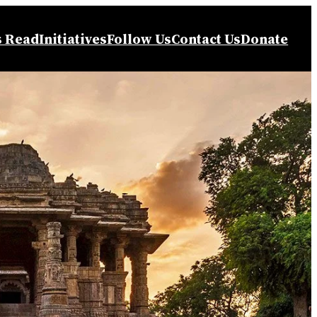
s Read
Initiatives
Follow Us
Contact Us
Donate