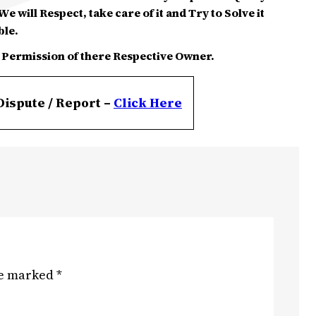
e will Respect, take care of it and Try to Solve it
ble.
 Permission of there Respective Owner.
Dispute / Report –
Click
Here
re marked
*