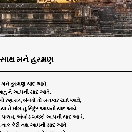
ાથ મને હરક્ષણ
મને હરક્ષણ યાદ આવે,
આવુ ને આપની યાદ આવે.
 નો રણકાર, બંગડી નો ખનકાર યાદ આવે,
ીયા ને માંગ નુ સિદુંર આપની યાદ આવે.
નો પાલવ, અંબોડે ગજરો આપની યાદ આવે,
ને નાક કેરી નથ આપની યાદ આવે.