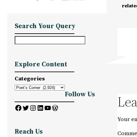
relate
Search Your Query
S
e
a
Explore Content
r
c
Categories
h
Follow Us
Lea
Facebook
Twitter
Instagram
LinkedIn
YouTube
WordPress
Your em
Reach Us
Comme