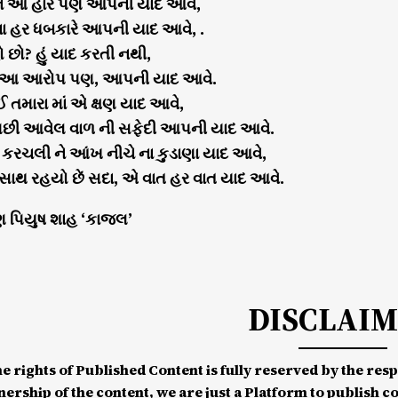
 ને આ હાર પણ આપની યાદ આવે,
સ ના હર ધબકારે આપની યાદ આવે, .
 છો? હું યાદ કરતી નથી,
 આ આરોપ પણ, આપની યાદ આવે.
ઈ તમારા માં એ ક્ષણ યાદ આવે,
પછી આવેલ વાળ ની સફેદી આપની યાદ આવે.
 કરચલી ને આંખ નીચે ના કુડાણા યાદ આવે,
 સાથ રહયો છેં સદા, એ વાત હર વાત યાદ આવે.
ણ પિયુષ શાહ ‘કાજલ’
DISCLAI
he rights of Published Content is fully reserved by the re
nership of the content, we are just a Platform to publish c