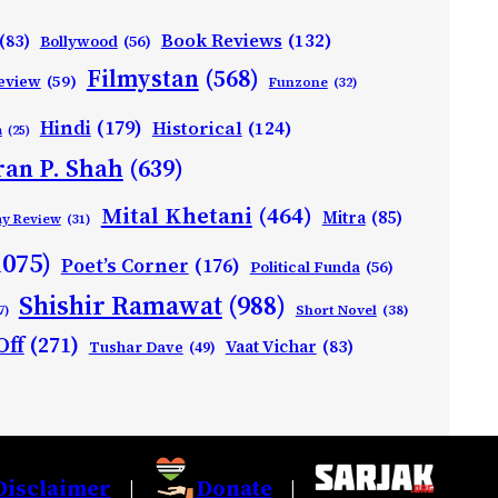
Book Reviews
(132)
(83)
Bollywood
(56)
Filmystan
(568)
eview
(59)
Funzone
(32)
Hindi
(179)
Historical
(124)
h
(25)
ran P. Shah
(639)
Mital Khetani
(464)
Mitra
(85)
ay Review
(31)
1075)
Poet’s Corner
(176)
Political Funda
(56)
Shishir Ramawat
(988)
Short Novel
(38)
7)
Off
(271)
Vaat Vichar
(83)
Tushar Dave
(49)
Disclaimer
Donate
|
|