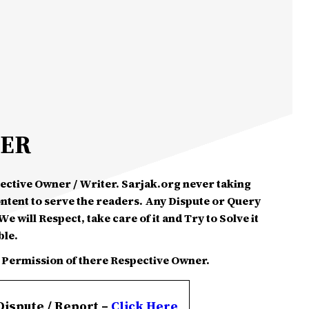
MER
spective Owner / Writer. Sarjak.org never taking
ontent to serve the readers. Any Dispute or Query
e will Respect, take care of it and Try to Solve it
ble.
 Permission of there Respective Owner.
Dispute / Report –
Click
Here