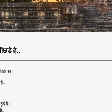
ीछडे हे..
आंखो का
हे..
हुई हे।
ी..