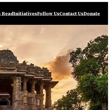
s Read
Initiatives
Follow Us
Contact Us
Donate