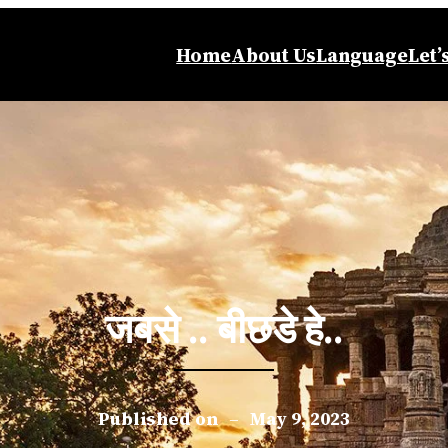
Home
About Us
Language
Let’
जबसे .. बीछडे हे..
Published on
–
May 9, 2023