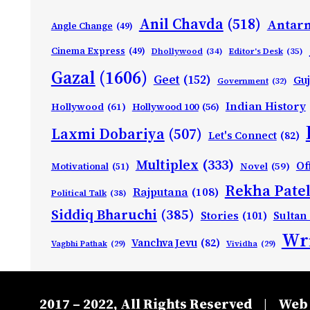
Anil Chavda
(518)
Antarn
Angle Change
(49)
Cinema Express
(49)
Dhollywood
(34)
Editor's Desk
(35)
Gazal
(1606)
Geet
(152)
Guj
Government
(32)
Indian History
Hollywood
(61)
Hollywood 100
(56)
Laxmi Dobariya
(507)
Let's Connect
(82)
Multiplex
(333)
Of
Motivational
(51)
Novel
(59)
Rekha Patel
Rajputana
(108)
Political Talk
(38)
Siddiq Bharuchi
(385)
Stories
(101)
Sultan
Wri
Vanchva Jevu
(82)
Vagbhi Pathak
(29)
Vividha
(29)
2017 – 2022, All Rights Reserved
Web 
|