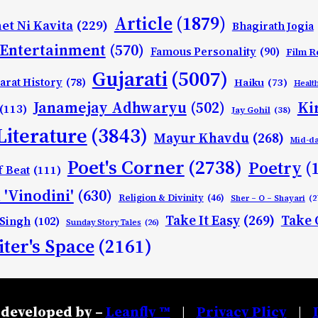
Article
(1879)
et Ni Kavita
(229)
Bhagirath Jogia
Entertainment
(570)
Famous Personality
(90)
Film R
Gujarati
(5007)
arat History
(78)
Haiku
(73)
Healt
Ki
Janamejay Adhwaryu
(502)
(113)
Jay Gohil
(38)
Literature
(3843)
Mayur Khavdu
(268)
Mid-d
Poet's Corner
(2738)
Poetry
(
f Beat
(111)
 'Vinodini'
(630)
Religion & Divinity
(46)
Sher – O – Shayari
(2
Take It Easy
(269)
Take 
 Singh
(102)
Sunday Story Tales
(26)
ter's Space
(2161)
developed by –
Leanfly ™
Privacy Plicy
|
|