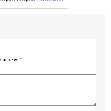
re marked
*