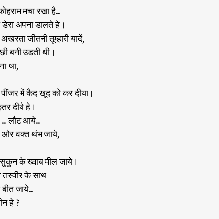
े कोहराम मचा रखा है..
 ही डेरा अपना डालते हे।
अखरता जीतनी तूम्हारी यादें,
ंछी बनी उडती थी।
ना था,
के पींजर में कैद खूद को कर दीया।
ुतर दीये हे।
.. लौट आये..
हो और वक्त थंभ जाये,
सुकुन के ख्वाब मील जाये।
री तस्वीर के साथ
 बीत जाये..
ीन हे ?