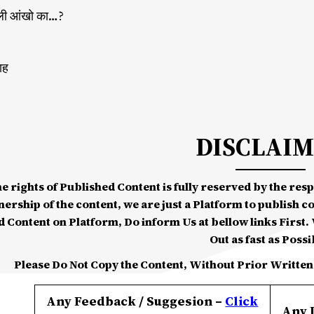
ल्ली आंखो का…?
ाह
DISCLAI
he rights of Published Content is fully reserved by the re
nership of the content, we are just a Platform to publish c
d Content on Platform, Do inform Us at bellow links First. W
Out as fast as Possi
Please Do Not Copy the Content, Without Prior Written
Any Feedback / Suggesion –
Click
Any 