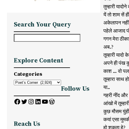
तुम्हारी यादोन
यें तो शाम सें
अकेलापन नहीं 
Search Your Query
पहेले आजाद प
S
गगन मेरा ठीका
e
अब.?
a
तूम्हारी यादो 
Explore Content
r
अपने ही पंख क
c
काश … वो पल 
Categories
h
तूम्हारा साथ 
या..
Follow Us
गहरी नींद और 
Facebook
Twitter
Instagram
LinkedIn
YouTube
WordPress
आंखो में तूम्हा
कुछ मौसम युंही
कयां एसा मुमक
Reach Us
हो शकता हे?