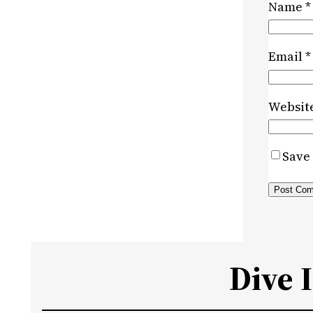
Name
*
Email
*
Websit
Save 
Dive 