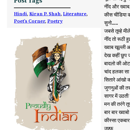
Post Tags
नींद और ख्वा
Hindi
, 
Kiran P. Shah
, 
Literature
, 
कीस चीडिया क
Poet’s Corner
, 
Poetry
सुनो…..
जबसे तूम्हे मी
नींद तो रूठी हुई
ख्वाब खूल्ली आं
देख कहीं छूप ज
बादलो की ओट
चांद हलका सा म
सितारे आंखो क
जुगनुओं की त
सागर में उठत
मन की तरंगे त
बार बार ख्वाबो 
कीस्सा एकबार 
उफ़्फ़