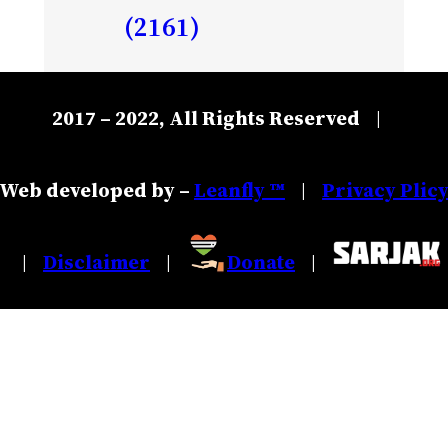
(2161)
2017 – 2022, All Rights Reserved
|
Web developed by –
Leanfly ™
Privacy Plic
|
Disclaimer
Donate
|
|
|