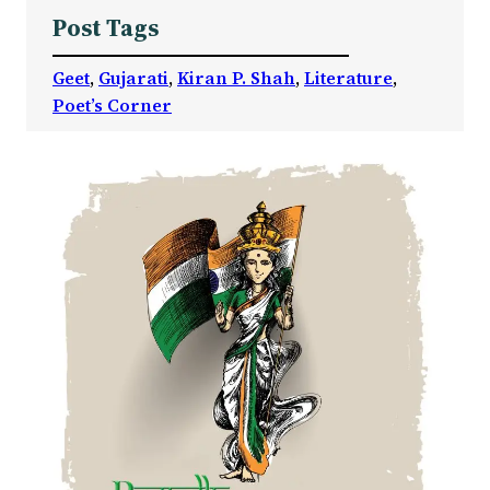
Post Tags
Geet
, 
Gujarati
, 
Kiran P. Shah
, 
Literature
, 
Poet’s Corner