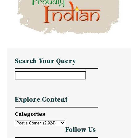
Search Your Query
S
e
a
Explore Content
r
c
Categories
h
Follow Us