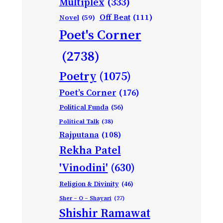
Multiplex
(333)
Off Beat
(111)
Novel
(59)
Poet's Corner
(2738)
Poetry
(1075)
Poet’s Corner
(176)
Political Funda
(56)
Political Talk
(38)
Rajputana
(108)
Rekha Patel
'Vinodini'
(630)
Religion & Divinity
(46)
Sher – O – Shayari
(27)
Shishir Ramawat