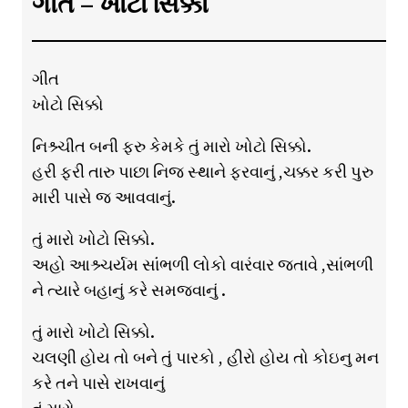
ગીત – ખોટો સિક્કો
ગીત
ખોટો સિક્કો
નિશ્ર્ચીત બની ફરુ કેમકે તું મારો ખોટો સિક્કો.
હરી ફરી તારુ પાછા નિજ સ્થાને ફરવાનું ,ચક્કર કરી પુરુ
મારી પાસે જ આવવાનું.
તું મારો ખોટો સિક્કો.
અહો આશ્ર્ચર્યમ સાંંભળી લોકો વારંવાર જતાવે ,સાંભળી
ને ત્યારે બહાનું કરે સમજવાનું .
તું મારો ખોટો સિક્કો.
ચલણી હોય તો બને તું પારકો , હીરો હોય તો કોઇનુ મન
કરે તને પાસે રાખવાનું