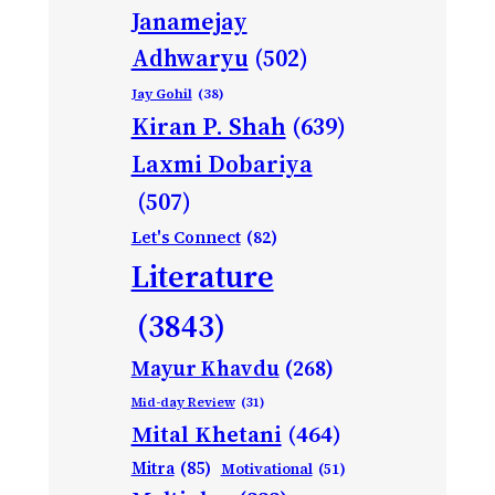
Janamejay
Adhwaryu
(502)
Jay Gohil
(38)
Kiran P. Shah
(639)
Laxmi Dobariya
(507)
Let's Connect
(82)
Literature
(3843)
Mayur Khavdu
(268)
Mid-day Review
(31)
Mital Khetani
(464)
Mitra
(85)
Motivational
(51)