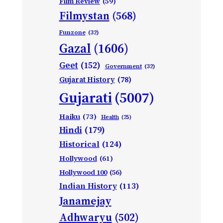
Film Review
(59)
Filmystan
(568)
Funzone
(32)
Gazal
(1606)
Geet
(152)
Government
(32)
Gujarat History
(78)
Gujarati
(5007)
Haiku
(73)
Health
(25)
Hindi
(179)
Historical
(124)
Hollywood
(61)
Hollywood 100
(56)
Indian History
(113)
Janamejay
Adhwaryu
(502)