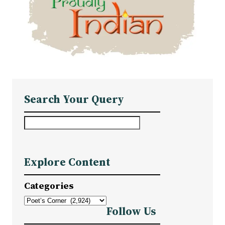
Search Your Query
S
e
a
Explore Content
r
c
Categories
h
Follow Us