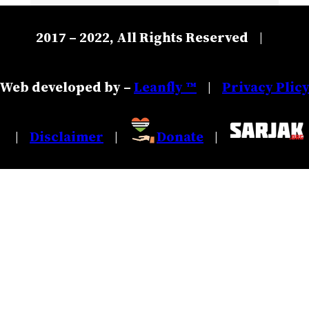
2017 – 2022, All Rights Reserved
|
Web developed by –
Leanfly ™
Privacy Plic
|
Disclaimer
Donate
|
|
|