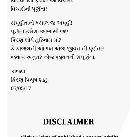
વિવિધતામાં ફેલાઈ આ વિચારો,
વિચારોની પૂર્ણતા?
સંપૂર્ણતાનો ખ્યાલ જ અપૂર્ણ!
પૂર્ણતા હંમેશાં આભાસી જ!!
કિરણ શોધે હરિનામ માં?
કે કાજલની ઓળખ એજ જીવન ની પૂર્ણતા?
જવાબ અનુતર એજ જીવનની સંપૂર્ણતા.
કાજલ
કિરણ પિયુષ શાહ
05/05/17
DISCLAIMER