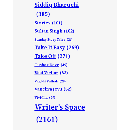
Siddiq Bharuchi
(385)
Stories
(101)
Sultan Singh
(102)
Sunday Story Tales
(26)
Take It Easy
(269)
Take Off
(271)
Tushar Dave
(49)
Vaat Vichar
(83)
Vagbhi Pathak
(29)
Vanchva Jevu
(82)
Vividha
(29)
Writer's Space
(2161)