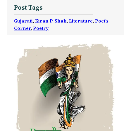
Post Tags
Gujarati
, 
Kiran P. Shah
, 
Literature
, 
Poet’s
Corner
, 
Poetry