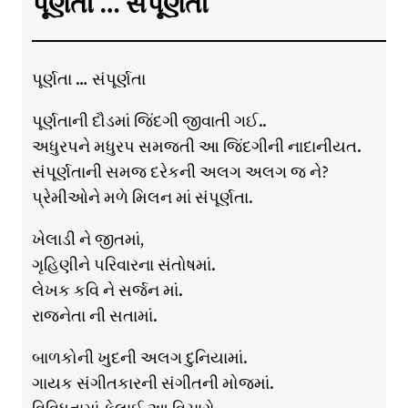
પૂર્ણતા … સંપૂર્ણતા
પૂર્ણતા … સંપૂર્ણતા
પૂર્ણતાની દૌડમાં જિંદગી જીવાતી ગઈ..
અધુરપને મધુરપ સમજતી આ જિંદગીની નાદાનીયત.
સંપૂર્ણતાની સમજ દરેકની અલગ અલગ જ ને?
પ્રેમીઓને મળે મિલન માં સંપૂર્ણતા.
ખેલાડી ને જીતમાં,
ગૃહિણીને પરિવારના સંતોષમાં.
લેખક કવિ ને સર્જન માં.
રાજનેતા ની સતામાં.
બાળકોની ખુદની અલગ દુનિયામાં.
ગાયક સંગીતકારની સંગીતની મોજમાં.