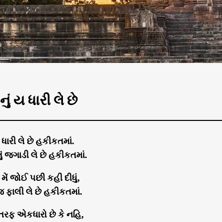
ું ય ધારી લે છે
 ધારી લે છે હકીકતમાં.
ું જગાડી લે છે હકીકતમાં.
મેં જોઈ પછી કહી દીધું,
ં જ ફાલી લે છે હકીકતમાં.
તરફ એકધારો છે કે નહિ,