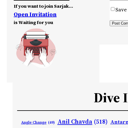
If you want to join Sarjak…
Save 
Open Invitation
is Waiting for you
Dive 
Anil Chavda
(518)
Antarn
Angle Change
(49)