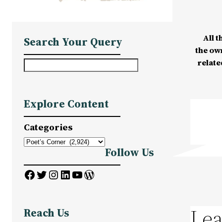
All t
Search Your Query
the ow
relate
S
e
a
Explore Content
r
c
Categories
h
Follow Us
Facebook
Twitter
Instagram
LinkedIn
YouTube
WordPress
Lea
Reach Us