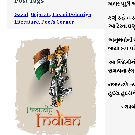
Post Tags
ખબર પૂછી એ
Gazal
, 
Gujarati
, 
Laxmi Dobariya
, 
કશું કહે ન
Literature
, 
Poet’s Corner
આ ટેરવાં ઘણુ
અનુભવોની 
જ્યાં ખપ પડે
આ જિંદગીનો
સમયના રંગ 
નજર ઢળે ત્
હૃદય હૃદયને
~ લક્ષ