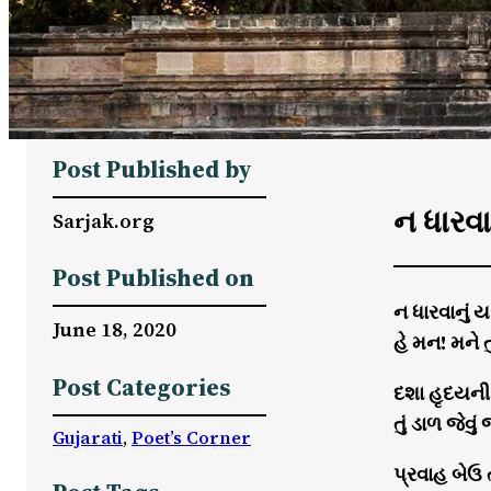
Post Published by
ન ધારવાન
Sarjak.org
Post Published on
ન ધારવાનું ય
June 18, 2020
હે મન! મને ત
Post Categories
દશા હૃદયની 
તું ડાળ જેવુ
Gujarati
, 
Poet’s Corner
પ્રવાહ બેઉ 