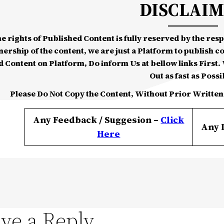
DISCLAI
he rights of Published Content is fully reserved by the re
nership of the content, we are just a Platform to publish c
d Content on Platform, Do inform Us at bellow links First. W
Out as fast as Possi
Please Do Not Copy the Content, Without Prior Written
Any Feedback / Suggesion –
Click
Any 
Here
ve a Reply