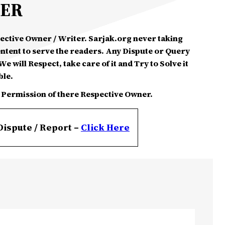
MER
spective Owner / Writer. Sarjak.org never taking
ontent to serve the readers. Any Dispute or Query
e will Respect, take care of it and Try to Solve it
ble.
 Permission of there Respective Owner.
Dispute / Report –
Click
Here