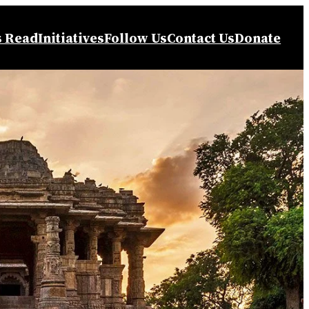
s Read
Initiatives
Follow Us
Contact Us
Donate