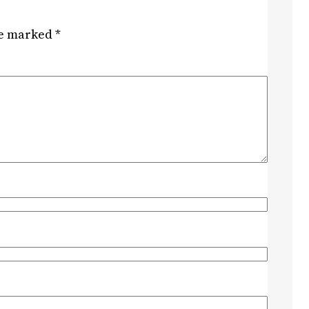
re marked
*