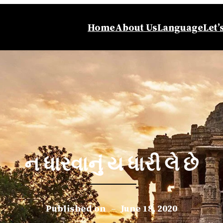
Home
About Us
Language
Let’
ન ધારવાનું ય ધારી લે છે
Published on
–
June 18, 2020