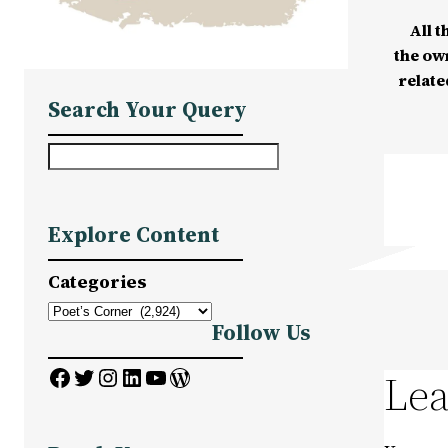
All t
the ow
relate
Search Your Query
S
e
a
Explore Content
r
c
Categories
h
Follow Us
Facebook
Twitter
Instagram
LinkedIn
YouTube
WordPress
Lea