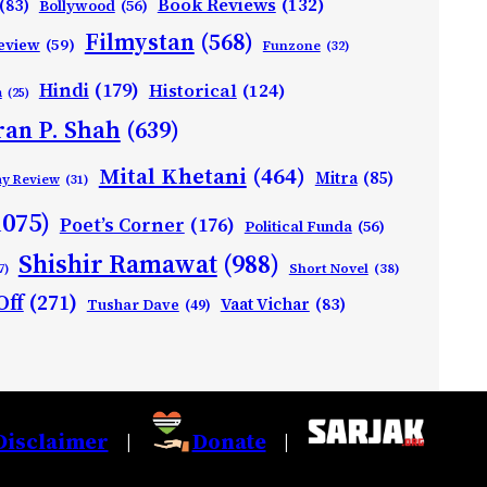
Book Reviews
(132)
(83)
Bollywood
(56)
Filmystan
(568)
eview
(59)
Funzone
(32)
Hindi
(179)
Historical
(124)
h
(25)
ran P. Shah
(639)
Mital Khetani
(464)
Mitra
(85)
ay Review
(31)
1075)
Poet’s Corner
(176)
Political Funda
(56)
Shishir Ramawat
(988)
Short Novel
(38)
7)
Off
(271)
Vaat Vichar
(83)
Tushar Dave
(49)
Disclaimer
Donate
|
|