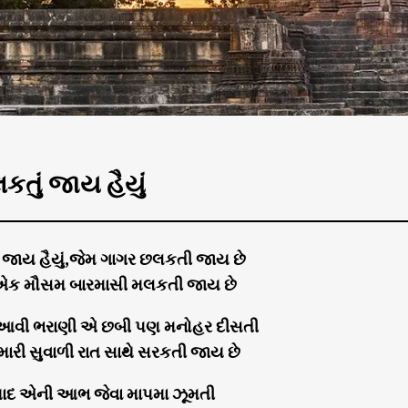
લકતું જાય હૈયું
ું જાય હૈયું,જેમ ગાગર છલકતી જાય છે
ે એક મૌસમ બારમાસી મલકતી જાય છે
આવી ભરાણી એ છબી પણ મનોહર દીસતી
મારી સુવાળી રાત સાથે સરકતી જાય છે
ે યાદ એની આભ જેવા માપમા ઝૂમતી