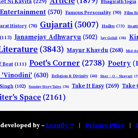
Article
(1879)
et Ni Kavita
(229)
Bhagirath Jogia
Entertainment
(570)
Famous Personality
(90)
Film R
Gujarati
(5007)
arat History
(78)
Haiku
(73)
Healt
Ki
Janamejay Adhwaryu
(502)
(113)
Jay Gohil
(38)
Literature
(3843)
Mayur Khavdu
(268)
Mid-d
Poet's Corner
(2738)
Poetry
(
f Beat
(111)
 'Vinodini'
(630)
Religion & Divinity
(46)
Sher – O – Shayari
(2
Take It Easy
(269)
Take 
 Singh
(102)
Sunday Story Tales
(26)
ter's Space
(2161)
developed by –
Leanfly ™
Privacy Plicy
|
|