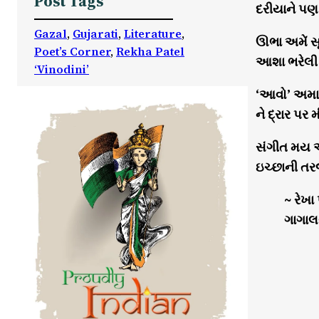
Post Tags
દરીયાને પ
Gazal
, 
Gujarati
, 
Literature
, 
ઊભા અમેં સૂ
Poet’s Corner
, 
Rekha Patel
આશા ભરેલી 
‘Vinodini’
‘આવો’ અમાર
ને દ્રાર પ
સંગીત મય 
ઇચ્છાની તર
~ રેખા
ગાગાલ