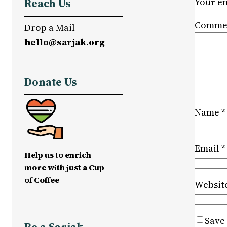
Your em
Reach Us
Comme
Drop a Mail
hello@sarjak.org
Donate Us
Name
*
Email
*
Help us to enrich
more with just a Cup
of Coffee
Websit
Save 