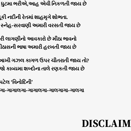
ણ ધુટમા ભરીએ,આહ એવી નિકળતી જાય છે
કી નદીની રેતમાં શાહમૃગે શોભતા.
સ્નેહ-સરવાણી અમારી વરસતી જાય છે
ી લાગણીનો આવકારો છે મીઠા ભાવનો
ર મીઠાસની ભાષા અમારી હરખતી જાય છે
આખી ગઝલ કાગળ ઉપર ચીતરાતી જાય તો?
જો કાવ્યમા શબ્દોના તાલે રણકતી જાય છે
 પટેલ ‘વિનોદિની’
ગા-ગાગાલગા-ગાગાલગા-ગાલગાગા-ગાલગા
DISCLAI