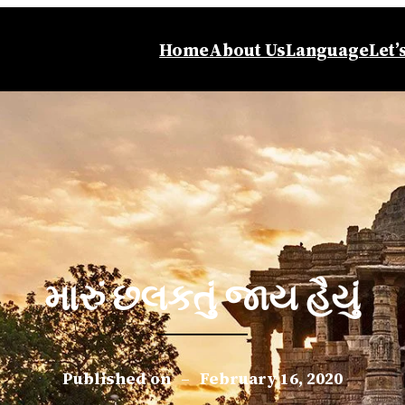
Home
About Us
Language
Let’
મારું છલકતું જાય હૈયું
Published on
–
February 16, 2020