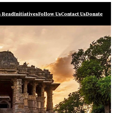
s Read
Initiatives
Follow Us
Contact Us
Donate