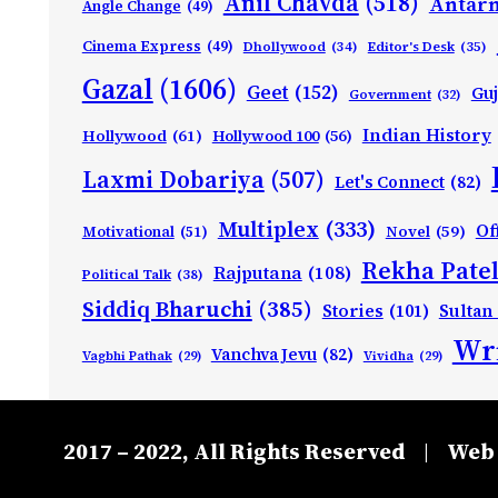
Anil Chavda
(518)
Antarn
Angle Change
(49)
Cinema Express
(49)
Dhollywood
(34)
Editor's Desk
(35)
Gazal
(1606)
Geet
(152)
Guj
Government
(32)
Indian History
Hollywood
(61)
Hollywood 100
(56)
Laxmi Dobariya
(507)
Let's Connect
(82)
Multiplex
(333)
Of
Motivational
(51)
Novel
(59)
Rekha Patel
Rajputana
(108)
Political Talk
(38)
Siddiq Bharuchi
(385)
Stories
(101)
Sultan
Wri
Vanchva Jevu
(82)
Vagbhi Pathak
(29)
Vividha
(29)
2017 – 2022, All Rights Reserved
Web 
|