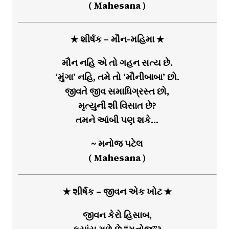
( Mahesana )
★ શીર્ષક – મૌન-મહિમા ★
મૌન નહિ એ તો ગહન સત્ય છે.
‘મુંગા’ નહિ, તમે તો ‘મૌનીબાબા’ છો.
જીવતે જીવ સમાધિગ્રસ્ત છો,
મૃત્યુની શી વિસાત છે?
તમને આંબી પણ શકે…
~ મનોજ પટેલ
( Mahesana )
★ શીર્ષક – જીવન એક ખોટ ★
જીવન કેરો હિસાબ,