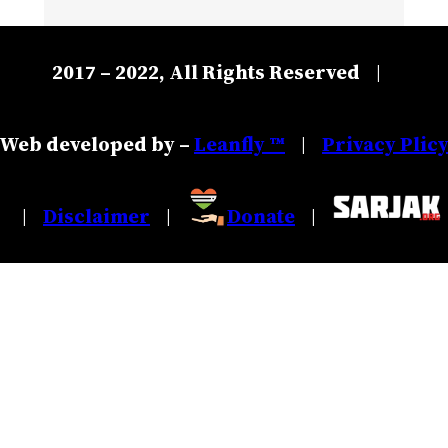
2017 – 2022, All Rights Reserved
|
Web developed by –
Leanfly ™
Privacy Plic
|
Disclaimer
Donate
|
|
|