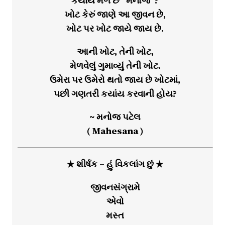
કયાંય મળે છે “મનોજ”?
ખોટ કેરું જાણે આ જીવન છે,
ખોટ પર ખોટ જાયે જાય છે.
આની ખોટ, તેની ખોટ,
મેળવેલું ગુમાવ્યું તેની ખોટ.
ઉમેરા પર ઉમેરો થતો જાય છે ખોટમાં,
પછી ગણતરી કયાંય કરવાની હોય?
~ મનોજ પટેલ
( Mahesana )
★ શીર્ષક – હું વિકલાંગ છું ★
જીવનસંગ્રામે
એવો
મસ્ત