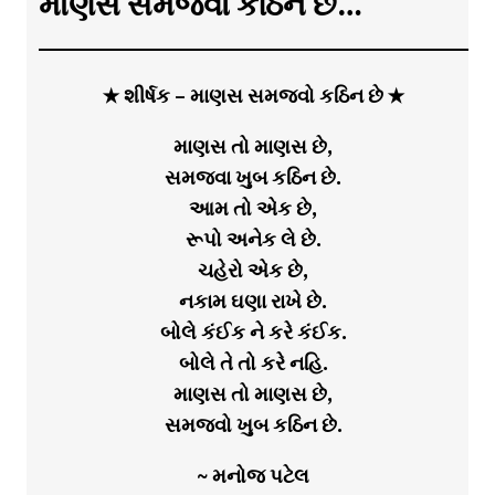
માણસ સમજવો કઠિન છે…
★ શીર્ષક – માણસ સમજવો કઠિન છે ★
માણસ તો માણસ છે,
સમજવા ખુબ કઠિન છે.
આમ તો એક છે,
રૂપો અનેક લે છે.
ચહેરો એક છે,
નકામ ઘણા રાખે છે.
બોલે કંઈક ને કરે કંઈક.
બોલે તે તો કરે નહિ.
માણસ તો માણસ છે,
સમજવો ખુબ કઠિન છે.
~ મનોજ પટેલ