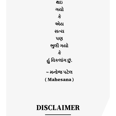
થઇ
ગયો
કે
એય
સત્ય
પણ
ભુલી ગયો
કે
હું વિકલાંગ છું.
~ મનોજ પટેલ
( Mahesana )
DISCLAIMER