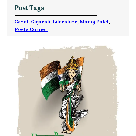
Post Tags
Gazal
, 
Gujarati
, 
Literature
, 
Manoj Patel
, 
Poet’s Corner