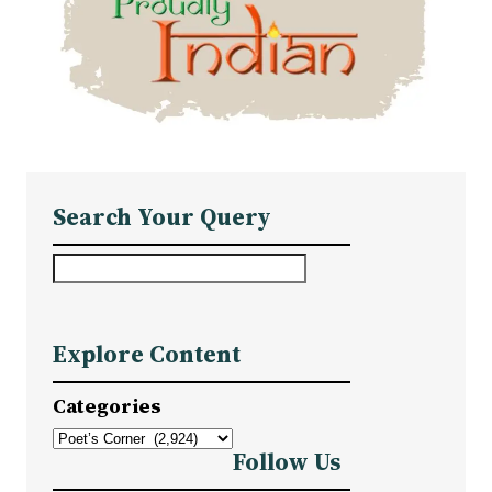
Search Your Query
S
e
a
Explore Content
r
c
Categories
h
Follow Us