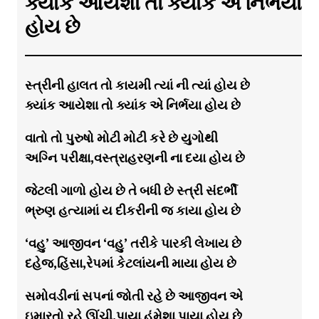
ક્યાંક આયેશા તો ક્યાંક એ નિર્ભયા
હોય છે
સ્ત્રીની હાલત તો કાયમી ત્યાં ની ત્યાં હોય છે
ક્યાંક આયેશા તો ક્યાંક એ નિર્ભયા હોય છે
વાતો તો પુરુષો મોટી મોટી કરે છે યુગોથી
અગ્નિ પરીક્ષા,વસ્ત્રાહરણની ના દયા હોય છે
જેટલી ગાળો હોય છે તે બધી છે સ્ત્રી સંદર્ભી
ભ્રુણ હત્યામાં ય દીકરીની જ કાયા હોય છે
‘વહુ’ આજીવન ‘વહુ’ તરીકે પારકી લેખાય છે
દહેજ,હિંસા,રેપમાં કેટલાંયની માયા હોય છે
સમોવડીનાં સપનાં જોતી રહે છે આજીવન એ
ઇમારતો રહે ઊંચી,પાયા હંમેશા પાયા હોય છે