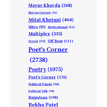
Mayur Khavdu
(268)
Mid-day Review
(31)
Mital Khetani
(464)
Mitra
(85)
Motivational
(51)
Multiplex
(333)
Off Beat
(111)
Novel
(59)
Poet's Corner
(2738)
Poetry
(1075)
Poet’s Corner
(176)
Political Funda
(56)
Political Talk
(38)
Rajputana
(108)
Rekha Patel