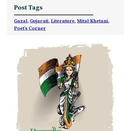
Post Tags
Gazal
, 
Gujarati
, 
Literature
, 
Mital Khetani
, 
Poet’s Corner