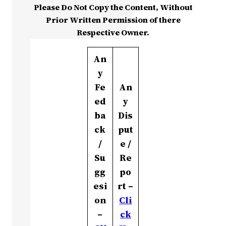
Please Do Not Copy the Content, Without
Prior Written Permission of there
Respective Owner.
An
y
Fe
An
ed
y
ba
Dis
ck
put
/
e /
Su
Re
gg
po
esi
rt –
on
Cli
–
ck