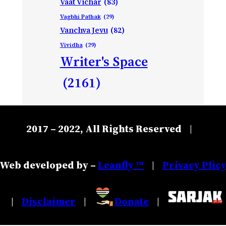
Vaat Vichar
(83)
Vagbhi Pathak
(29)
Vanchva Jevu
(82)
Vividha
(29)
Writer's Space
(2161)
2017 – 2022, All Rights Reserved
|
Web developed by –
Leanfly ™
Privacy Plic
|
Disclaimer
Donate
|
|
|