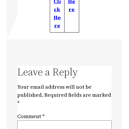
Cli
He
ck
re
He
re
Leave a Reply
Your email address will not be
published.
Required fields are marked
*
Comment
*