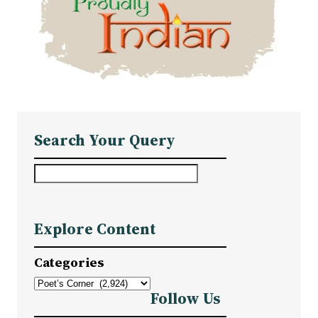
Search Your Query
S
e
a
Explore Content
r
c
Categories
h
Follow Us