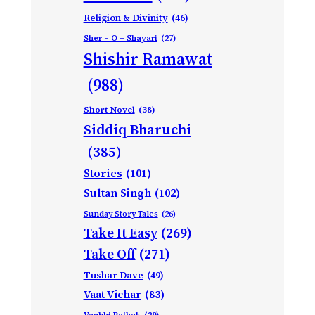
Religion & Divinity
(46)
Sher – O – Shayari
(27)
Shishir Ramawat
(988)
Short Novel
(38)
Siddiq Bharuchi
(385)
Stories
(101)
Sultan Singh
(102)
Sunday Story Tales
(26)
Take It Easy
(269)
Take Off
(271)
Tushar Dave
(49)
Vaat Vichar
(83)
Vagbhi Pathak
(29)