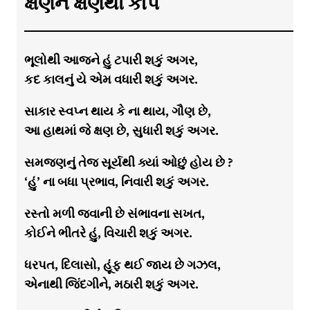
ક્ષણને ક્ષણથી કાપ
ભૂલોથી આજને હું ટપારી શકું અગર,
કદ કાલનું યે એમ વધારી શકું અગર.
સાકાર સ્વપ્ન થાય કે ના થાય, ગૌણ છે,
આ હાથમાં જે ક્ષણ છે, સુધારી શકું અગર.
સમજણનું તેજ સૂર્યથી ક્યાં ઓછું હોય છે ?
‘હું’ ના બધા પ્રભાવ, નિવારી શકું અગર.
રસ્તો મળી જવાની છે સંભાવના સખત,
કોઈને ભીતરે હું, વિચારી શકું અગર.
ધરપત, દિલાસો, હૂંફ થઈ જાય છે ગઝલ,
એનાથી જિંદગીને, મઠારી શકું અગર.