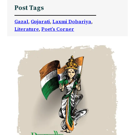
Post Tags
Gazal
, 
Gujarati
, 
Laxmi Dobariya
, 
Literature
, 
Poet’s Corner