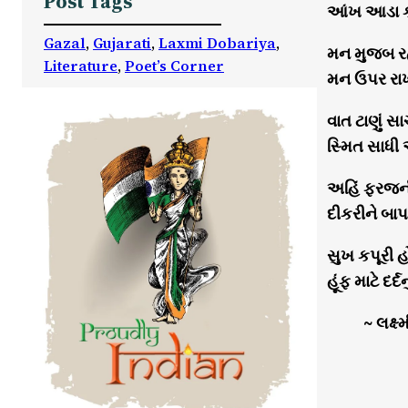
Post Tags
આંખ આડા કાન
Gazal
, 
Gujarati
, 
Laxmi Dobariya
, 
મન મુજબ રહે
Literature
, 
Poet’s Corner
મન ઉપર રાખી
વાત ટાણું સા
સ્મિત સાધી અશ
અહિં ફરજની 
દીકરીને બાપનુ
સુખ કપૂરી હ
હૂંફ માટે દર્દ
~ લક્ષ