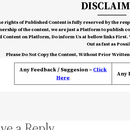
DISCLAI
he rights of Published Content is fully reserved by the re
nership of the content, we are just a Platform to publish c
d Content on Platform, Do inform Us at bellow links First. W
Out as fast as Possi
Please Do Not Copy the Content, Without Prior Written
Any Feedback / Suggesion –
Click
Any 
Here
ve a Reply