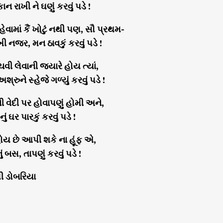
 રાખી ને ઘણું કરવું પડે !
વામાં કૈં ખોટું નથી પણ, સૌ પ્રથમ-
 નજર, મન ઠાવકું કરવું પડે !
ચવી લેવાની જ્યારે હોય ત્યાં,
્રુને સ્હેજે ગળ્યું કરવું પડે !
વેદી પર હોવાપણું હોમી અને,
ં ઘર પારકું કરવું પડે !
ોય છે આપી શકે ના હૂંફ એ,
નું બસ, તાપણું કરવું પડે !
્મી ડોબરિયા