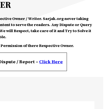
MER
spective Owner / Writer. Sarjak.org never taking
ontent to serve the readers. Any Dispute or Query
e will Respect, take care of it and Try to Solve it
ble.
 Permission of there Respective Owner.
Dispute / Report –
Click
Here