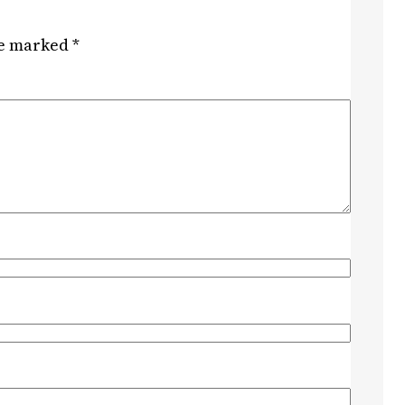
re marked
*