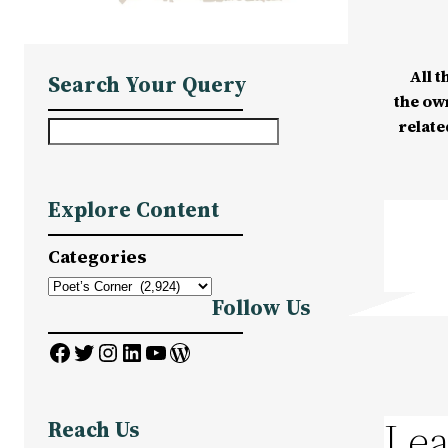
All t
Search Your Query
the ow
relate
S
e
a
Explore Content
r
c
Categories
h
Follow Us
Facebook
Twitter
Instagram
LinkedIn
YouTube
WordPress
Lea
Reach Us