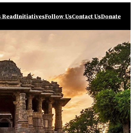
s Read
Initiatives
Follow Us
Contact Us
Donate