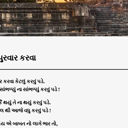
ુરવાર કરવા
 કરવા કેટલું કરવું પડે.
સાંભળ્યું ના સાંભળ્યું કરવું પડે !
ં થયું તે ના થયું કરવું પડે.
લ થી આજે વધુ કરવું પડે !
ોય એ બાબત નો લાગે ભાર તો,