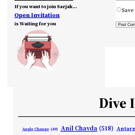
If you want to join Sarjak…
Save 
Open Invitation
is Waiting for you
Dive 
Anil Chavda
(518)
Antarn
Angle Change
(49)