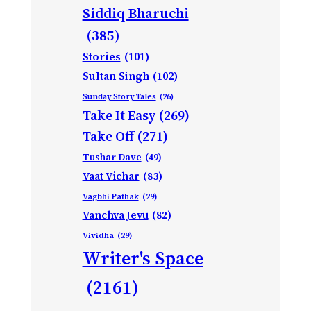
Siddiq Bharuchi
(385)
Stories
(101)
Sultan Singh
(102)
Sunday Story Tales
(26)
Take It Easy
(269)
Take Off
(271)
Tushar Dave
(49)
Vaat Vichar
(83)
Vagbhi Pathak
(29)
Vanchva Jevu
(82)
Vividha
(29)
Writer's Space
(2161)