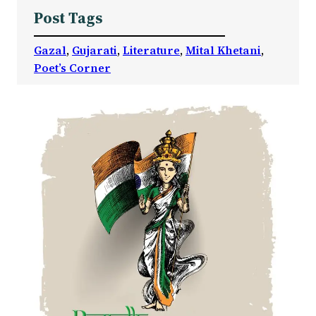
Post Tags
Gazal
, 
Gujarati
, 
Literature
, 
Mital Khetani
, 
Poet’s Corner