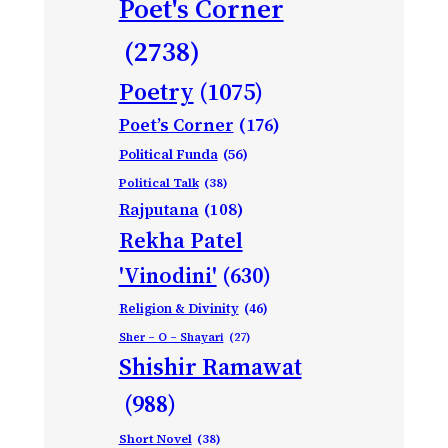
Poet's Corner
(2738)
Poetry
(1075)
Poet’s Corner
(176)
Political Funda
(56)
Political Talk
(38)
Rajputana
(108)
Rekha Patel
'Vinodini'
(630)
Religion & Divinity
(46)
Sher – O – Shayari
(27)
Shishir Ramawat
(988)
Short Novel
(38)