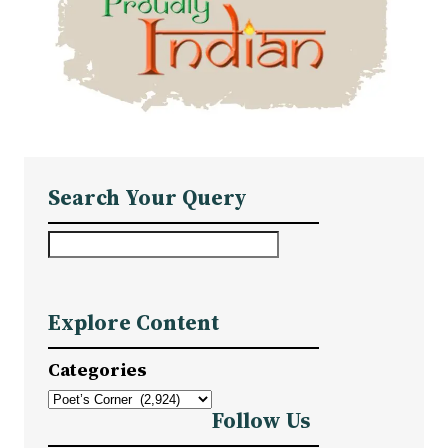
Search Your Query
S
e
a
Explore Content
r
c
Categories
h
Follow Us