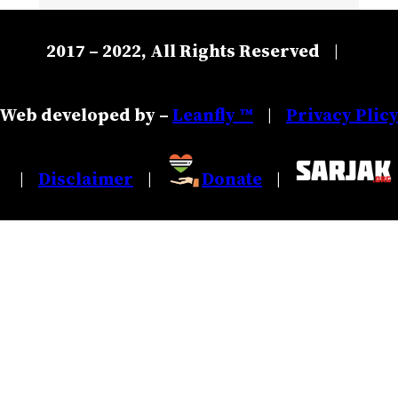
2017 – 2022, All Rights Reserved
|
Web developed by –
Leanfly ™
Privacy Plic
|
Disclaimer
Donate
|
|
|