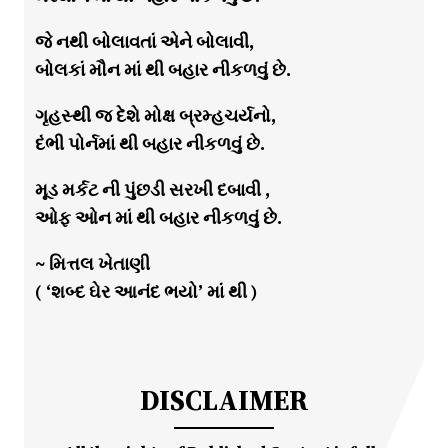
જે નથી બોલાવતાં એને બોલાવી,
બોલકાં મૌન માં થી બહાર નીકળવું છે.
ગૃહસ્થી જ દેશે મોક્ષ બ્રમ્હચર્યનો,
દંભી પોર્નમાં થી બહાર નીકળવું છે.
મૂડ મર્કટ ની પુંછડી સરખી દબાવી ,
ઓફ ઓન માં થી બહાર નીકળવું છે.
~ મિત્તલ ખેતાણી
( ‘શબ્દ ઘેર આનંદ ભયો’ માં થી )
DISCLAIMER