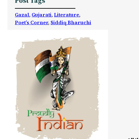
Post Tags
Gazal
, 
Gujarati
, 
Literature
, 
Poet’s Corner
, 
Siddiq Bharuchi