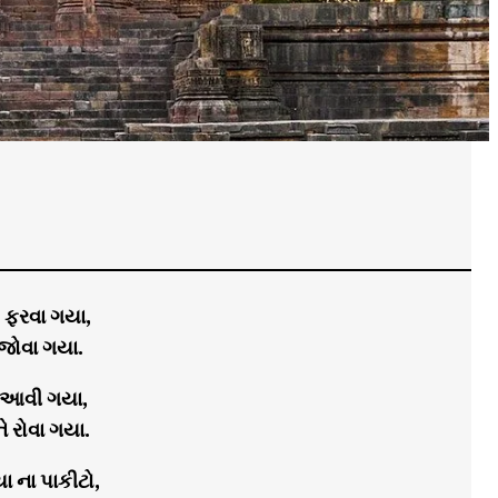
 ફરવા ગયા,
 જોવા ગયા.
ી આવી ગયા,
ે રોવા ગયા.
ા ના પાકીટો,