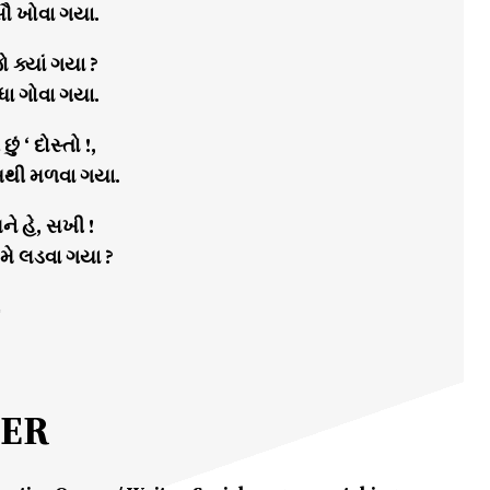
સૌ ખોવા ગયા.
ો ક્યાં ગયા ?
ધા ગોવા ગયા.
છું ‘ દોસ્તો !,
ોખથી મળવા ગયા.
ણને હે, સખી !
મે લડવા ગયા ?
MER