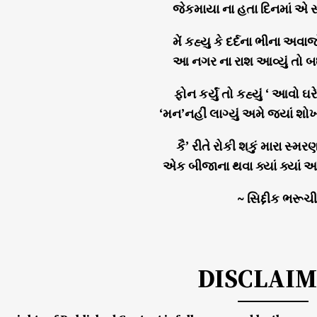
જેકમાયા ના હતા દિનમાં એ 
મેં કહ્યુ કે દર્દના ભીના અવાજ
આ નગર ના રાશ આવ્યું તો બ
ફોન કર્યું તો કહ્યું ‘ આવો ઘરે 
‘મન’નહીં લાગ્યું અમે જ્યાં શ
કૈ’ રીતે રોકી શકું મારા સ્મર
એક બીજાના થવા ક્યાં ક્યાં અ
~ સિદ્દીક ભરૂચી
DISCLAI