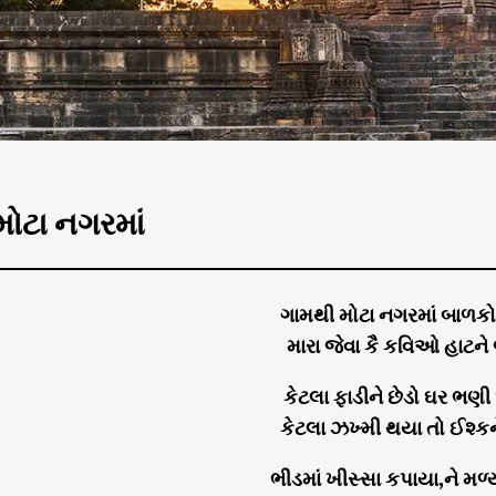
મોટા નગરમાં
ગામથી મોટા નગરમાં બાળકો
મારા જેવા કૈ કવિઓ હાટને
કેટલા ફાડીને છેડો ઘર ભણ
કેટલા ઝખ્મી થયા તો ઈશ્કન
ભીડમાં ખીસ્સા કપાયા,ને મળ્ય