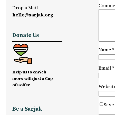
Comme
Drop a Mail
hello@sarjak.org
Donate Us
Name
*
Email
*
Help us to enrich
more with just a Cup
of Coffee
Websit
Save 
Be a Sarjak