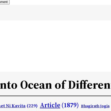
Into Ocean of Differen
Article
(1879)
et Ni Kavita
(229)
Bhagirath Jogia