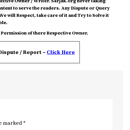
spective Owner / Writer. Sarjak.org never taking
ontent to serve the readers. Any Dispute or Query
e will Respect, take care of it and Try to Solve it
ble.
 Permission of there Respective Owner.
Dispute / Report –
Click
Here
re marked
*