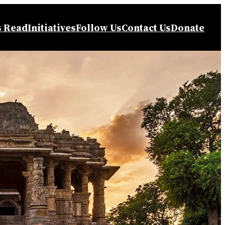
s Read
Initiatives
Follow Us
Contact Us
Donate