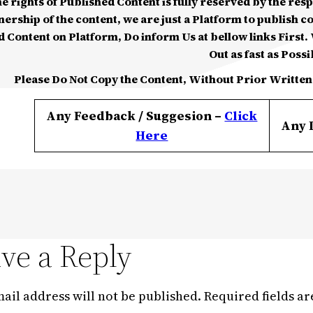
he rights of Published Content is fully reserved by the re
nership of the content, we are just a Platform to publish c
d Content on Platform, Do inform Us at bellow links First. W
Out as fast as Possi
Please Do Not Copy the Content, Without Prior Written
Any Feedback / Suggesion –
Click
Any 
Here
ve a Reply
ail address will not be published.
Required fields a