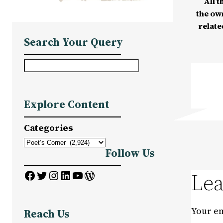
All t
the ow
relate
Search Your Query
S
e
a
Explore Content
r
c
Categories
h
Follow Us
Facebook
Twitter
Instagram
LinkedIn
YouTube
WordPress
Lea
Your em
Reach Us