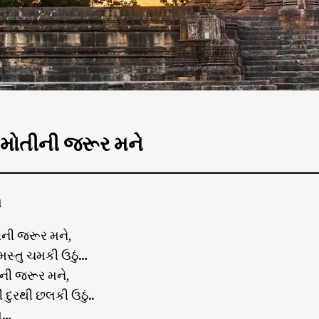
 મોતીની જરૂર મને
ણ
ીની જરૂર મને,
સ્તુ ચમકી ઉઠું…
ાની જરૂર મને,
દુરથી છલકી ઉઠું..
ણ…