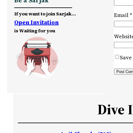
Be a Sarjak
If you want to join Sarjak…
Email
*
Open Invitation
is Waiting for you
Websit
Save 
Dive 