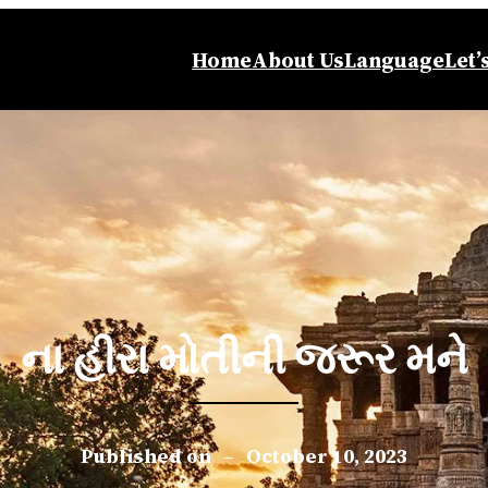
Home
About Us
Language
Let’
ના હીરા મોતીની જરૂર મને
Published on
–
October 10, 2023