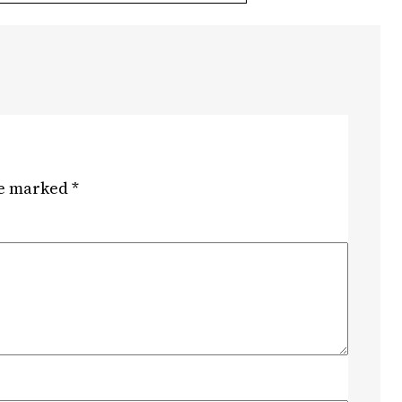
re marked
*