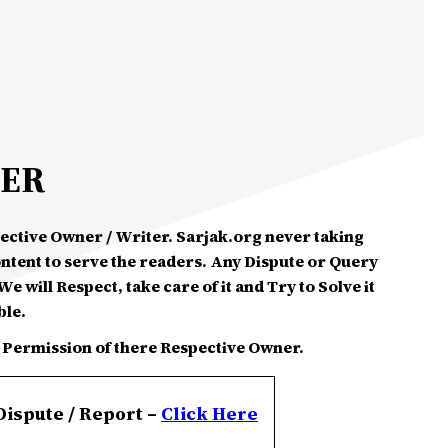
MER
spective Owner / Writer. Sarjak.org never taking
ontent to serve the readers. Any Dispute or Query
e will Respect, take care of it and Try to Solve it
ble.
 Permission of there Respective Owner.
Dispute / Report –
Click
Here