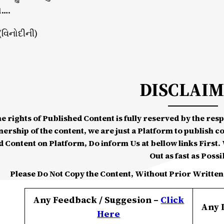
ણ….
 (વિનોદીની)
DISCLAI
he rights of Published Content is fully reserved by the re
nership of the content, we are just a Platform to publish c
d Content on Platform, Do inform Us at bellow links First. W
Out as fast as Possi
Please Do Not Copy the Content, Without Prior Written
Any Feedback / Suggesion –
Click
Any 
Here