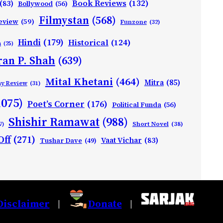
Book Reviews
(132)
(83)
Bollywood
(56)
Filmystan
(568)
eview
(59)
Funzone
(32)
Hindi
(179)
Historical
(124)
h
(25)
ran P. Shah
(639)
Mital Khetani
(464)
Mitra
(85)
ay Review
(31)
1075)
Poet’s Corner
(176)
Political Funda
(56)
Shishir Ramawat
(988)
Short Novel
(38)
7)
Off
(271)
Vaat Vichar
(83)
Tushar Dave
(49)
Disclaimer
Donate
|
|