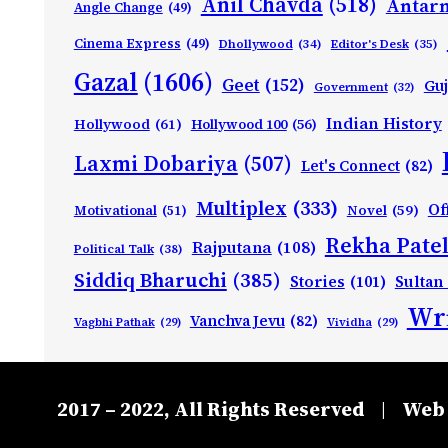
Anil Chavda
(518)
Antarn
Angle Change
(49)
Cinema Express
(49)
Dhollywood
(34)
Editor's Desk
(35)
Gazal
(1606)
Geet
(152)
Guj
Government
(32)
Indian History
Hollywood
(61)
Hollywood 100
(56)
Laxmi Dobariya
(507)
Let's Connect
(82)
Multiplex
(333)
Of
Motivational
(51)
Novel
(59)
Rekha Patel
Rajputana
(108)
Political Talk
(38)
Siddiq Bharuchi
(385)
Stories
(101)
Sultan
Wri
Vanchva Jevu
(82)
Vagbhi Pathak
(29)
Vividha
(29)
2017 – 2022, All Rights Reserved
Web 
|