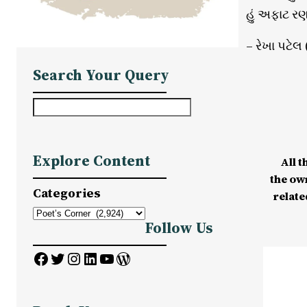
હું અફાટ ર
– રેખા પટેલ
Search Your Query
S
e
a
Explore Content
All t
r
the ow
c
Categories
relate
h
Follow Us
Facebook
Twitter
Instagram
LinkedIn
YouTube
WordPress