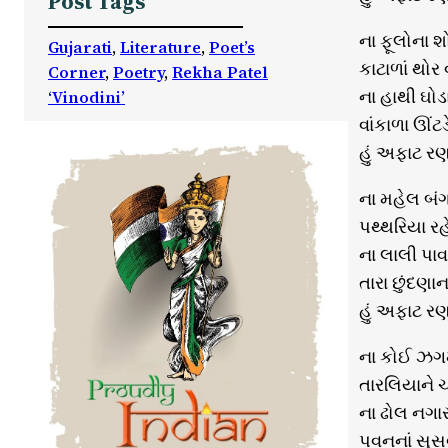
Post Tags
ના ફૂલોના 
Gujarati
, 
Literature
, 
Poet’s
કાટાળાં થોર 
Corner
, 
Poetry
, 
Rekha Patel
ના હાથી ઘોડ
‘Vinodini’
વાંકાળા ઊંટડ
હું અફાટ ર
ના મહેલ બં
પથ્થરિયા રહેઠ
ના લાલી પા
તારા છુંદણાન
હું અફાટ ર
ના કોઈ ઝગ
તારલિયાને ચમ
ના ઢોલ નગાર
પવનનાં સુસવા