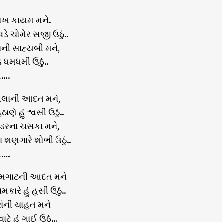
શોખ કાયમ મને.
વડે ચોમેર સજી ઉઠું..
ાની સાહ્યબી મને,
ે ધમધમી ઉઠું..
ણ….
ગલાની આદત મને,
ાણે હું શ્વસી ઉઠું..
વડરના ચસકા મને,
ા શણગારે શોભી ઉઠું..
ણ….
મગાટની આદત મને
કારે હું હસી ઉઠું..
ાંની ચાહત મને
ટે હું ગાઈ ઉઠું…