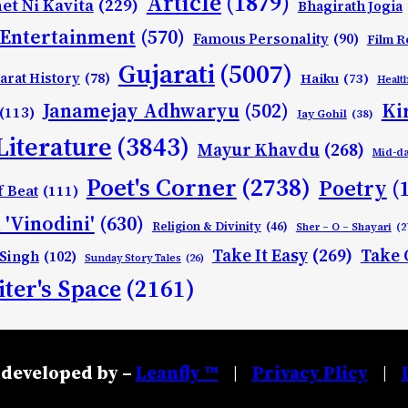
Article
(1879)
et Ni Kavita
(229)
Bhagirath Jogia
Entertainment
(570)
Famous Personality
(90)
Film R
Gujarati
(5007)
arat History
(78)
Haiku
(73)
Healt
Ki
Janamejay Adhwaryu
(502)
(113)
Jay Gohil
(38)
Literature
(3843)
Mayur Khavdu
(268)
Mid-d
Poet's Corner
(2738)
Poetry
(
f Beat
(111)
 'Vinodini'
(630)
Religion & Divinity
(46)
Sher – O – Shayari
(2
Take It Easy
(269)
Take 
 Singh
(102)
Sunday Story Tales
(26)
ter's Space
(2161)
developed by –
Leanfly ™
Privacy Plicy
|
|