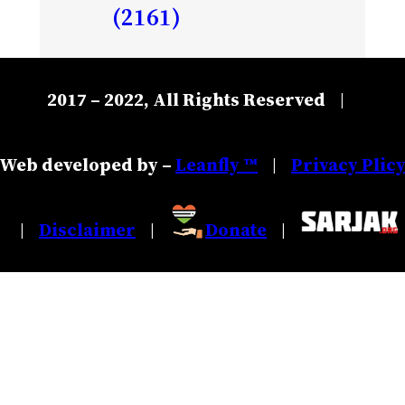
(2161)
2017 – 2022, All Rights Reserved
|
Web developed by –
Leanfly ™
Privacy Plic
|
Disclaimer
Donate
|
|
|