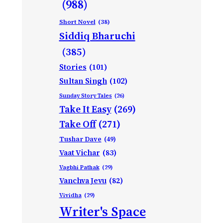
(988)
Short Novel
(38)
Siddiq Bharuchi
(385)
Stories
(101)
Sultan Singh
(102)
Sunday Story Tales
(26)
Take It Easy
(269)
Take Off
(271)
Tushar Dave
(49)
Vaat Vichar
(83)
Vagbhi Pathak
(29)
Vanchva Jevu
(82)
Vividha
(29)
Writer's Space