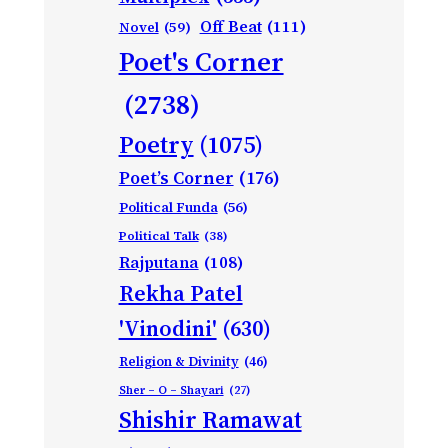
Off Beat
(111)
Novel
(59)
Poet's Corner
(2738)
Poetry
(1075)
Poet’s Corner
(176)
Political Funda
(56)
Political Talk
(38)
Rajputana
(108)
Rekha Patel
'Vinodini'
(630)
Religion & Divinity
(46)
Sher – O – Shayari
(27)
Shishir Ramawat