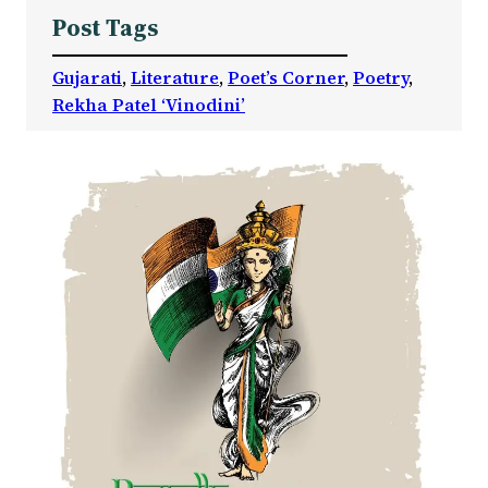
Post Tags
Gujarati
, 
Literature
, 
Poet’s Corner
, 
Poetry
, 
Rekha Patel ‘Vinodini’