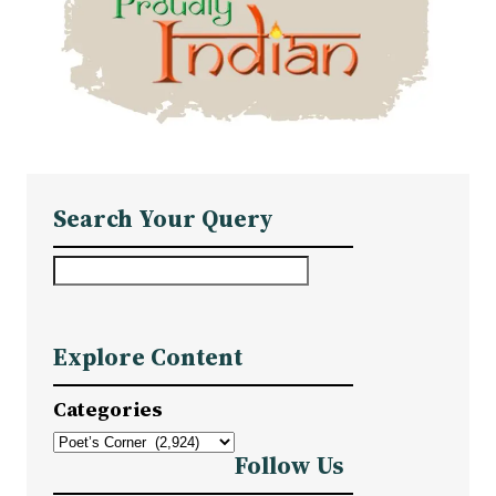
Search Your Query
S
e
a
Explore Content
r
c
Categories
h
Follow Us