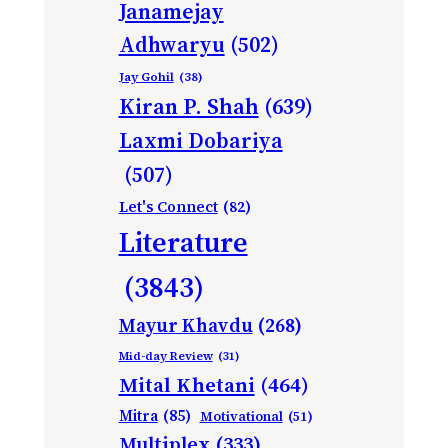
Janamejay
Adhwaryu
(502)
Jay Gohil
(38)
Kiran P. Shah
(639)
Laxmi Dobariya
(507)
Let's Connect
(82)
Literature
(3843)
Mayur Khavdu
(268)
Mid-day Review
(31)
Mital Khetani
(464)
Mitra
(85)
Motivational
(51)
Multiplex
(333)