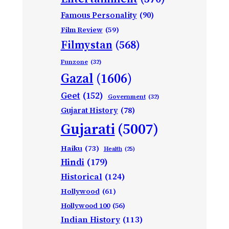
Famous Personality
(90)
Film Review
(59)
Filmystan
(568)
Funzone
(32)
Gazal
(1606)
Geet
(152)
Government
(32)
Gujarat History
(78)
Gujarati
(5007)
Haiku
(73)
Health
(25)
Hindi
(179)
Historical
(124)
Hollywood
(61)
Hollywood 100
(56)
Indian History
(113)