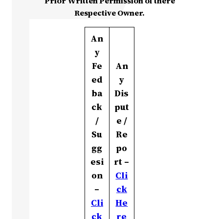
Prior Written Permission of there
Respective Owner.
An
y
Fe
An
ed
y
ba
Dis
ck
put
/
e /
Su
Re
gg
po
esi
rt –
on
Cli
–
ck
Cli
He
ck
re