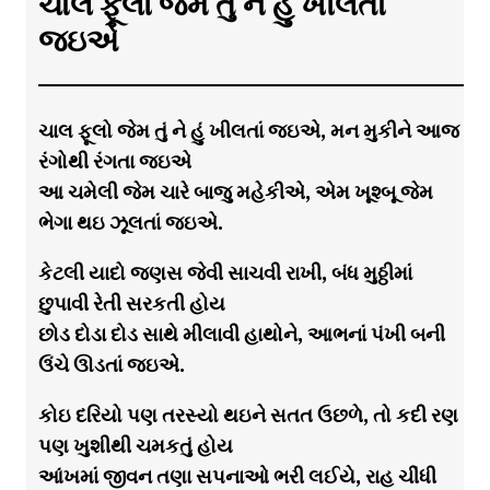
ચાલ ફૂલો જેમ તું ને હું ખીલતાં
જઇએ
ચાલ ફૂલો જેમ તું ને હું ખીલતાં જઇએ, મન મુકીને આજ
રંગોથી રંગતા જઇએ
આ ચમેલી જેમ ચારે બાજુ મહેકીએ, એમ ખૂશ્બૂ જેમ
ભેગા થઇ ઝૂલતાં જઇએ.
કેટલી યાદો જણસ જેવી સાચવી રાખી, બંધ મુઠ્ઠીમાં
છુપાવી રેતી સરકતી હોય
છોડ દોડા દોડ સાથે મીલાવી હાથોને, આભનાં પંખી બની
ઉંચે ઊડતાં જઇએ.
કોઇ દરિયો પણ તરસ્યો થઇને સતત ઉછળે, તો કદી રણ
પણ ખુશીથી ચમકતું હોય
આંખમાં જીવન તણા સપનાઓ ભરી લઈયે, રાહ ચીંધી