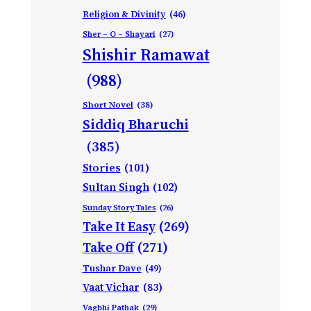
Religion & Divinity
(46)
Sher – O – Shayari
(27)
Shishir Ramawat
(988)
Short Novel
(38)
Siddiq Bharuchi
(385)
Stories
(101)
Sultan Singh
(102)
Sunday Story Tales
(26)
Take It Easy
(269)
Take Off
(271)
Tushar Dave
(49)
Vaat Vichar
(83)
Vagbhi Pathak
(29)