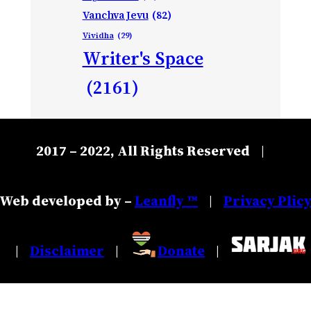
Vanchva Jevu
(82)
Vividha
(29)
Writer's Space
(2161)
2017 – 2022, All Rights Reserved
|
Web developed by –
Leanfly ™
Privacy Plic
|
Disclaimer
Donate
|
|
|