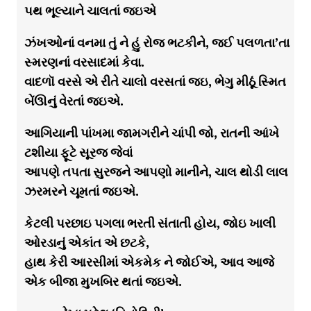
પથ ભૂલ્યાને ચાલતાં જઇએ
ઝંખઓનાં વનમા તું ને હું રોજ ભટકીને, જઈ પલળતા’તા
સ્મરણનાં વરસાદમાં કેવા.
વાદળૉ વરસે એ રીતે ચાલો વરસતાં જઇ, ભેગુ મીઠૂં સ્મિત
બેંઊનું વેરતાં જઇએ.
આગિયાની પાંખમા જામગરીને ચાંપી જો, રાતની આંખે
ટશીયા ફૂટે સૂરજ જેવાં
આપણે તપતા સુરજને આપણો માનીને, ચાલ થોડી લાલ
ઝરમરને ચૂમતાં જઇએ.
કેટલી પરછાઇ પગલા ભરતી સંતાતી હોય, જોઇ ખાલી
ઓરડાનું એકાંત એ છટકે,
હાથ કેરી આરસીમાં એકમેક ને જોઈએ, આવ આજે
એક બીજા મુખબિર થતાં જઇએ.