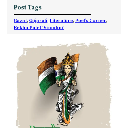
Post Tags
Gazal
, 
Gujarati
, 
Literature
, 
Poet’s Corner
, 
Rekha Patel ‘Vinodini’