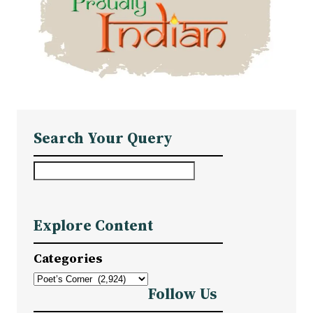
Search Your Query
S
e
a
Explore Content
r
c
Categories
h
Follow Us