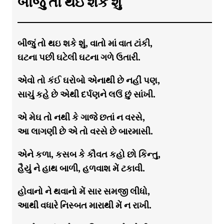
બીજું તો થઇ શકે શું
બીજું તો થઇ શકે શું, વાતો માં વાત ટાંકી,
ઘટના પછી ઘટેલી ઘટના ગળે ઉતારી.
એવો તો કંઈ ઘરોબો એનાથી છે નહીં પણ,
સાચું કહે છે એથી દર્પણને લઉં છું સાંખી.
એ મેઘ તો નથી કે ગાજે છતાં ન વરસે,
આ લાગણી છે એ તો વરસે છે બારમાસી.
એને કળા, કસબ કે કૌવત કહો છો કિન્તુ,
હૈયું ને હાથ બાળી, હળવાશ મેં ટકાવી.
હોવાનો ને થવાનો મેં સાર સમજી લીધો,
આથી વધારે નિસ્બત મારાથી મેં ન રાખી.