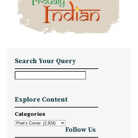
Search Your Query
S
e
a
Explore Content
r
c
Categories
h
Follow Us