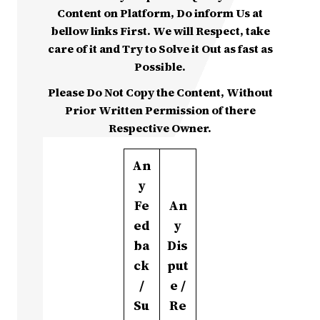
Content on Platform, Do inform Us at
bellow links First. We will Respect, take
care of it and Try to Solve it Out as fast as
Possible.
Please Do Not Copy the Content, Without
Prior Written Permission of there
Respective Owner.
An
y
Fe
An
ed
y
ba
Dis
ck
put
/
e /
Su
Re