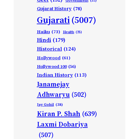
Government
(32)
Gujarat History
(78)
Gujarati
(5007)
Haiku
(73)
Health
(25)
Hindi
(179)
Historical
(124)
Hollywood
(61)
Hollywood 100
(56)
Indian History
(113)
Janamejay
Adhwaryu
(502)
Jay Gohil
(38)
Kiran P. Shah
(639)
Laxmi Dobariya
(507)