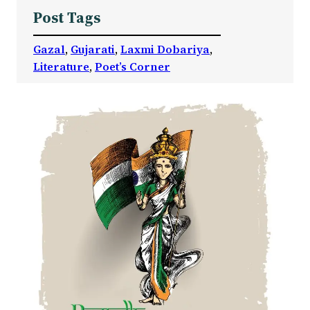
Post Tags
Gazal
, 
Gujarati
, 
Laxmi Dobariya
, 
Literature
, 
Poet’s Corner