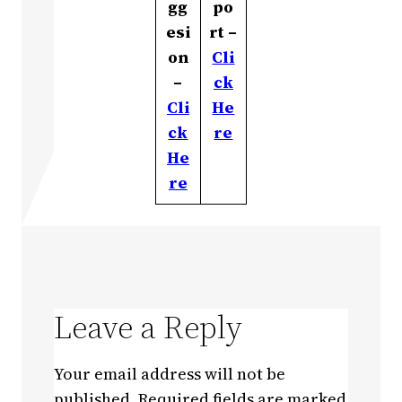
gg
po
esi
rt –
on
Cli
–
ck
Cli
He
ck
re
He
re
Leave a Reply
Your email address will not be
published.
Required fields are marked