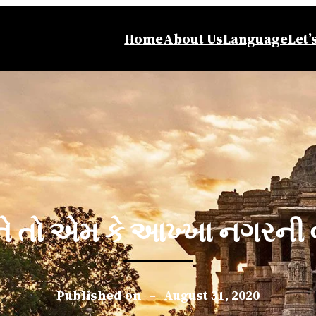
Home
About Us
Language
Let’
ને તો એમ કે આખ્ખા નગરની 
Published on
–
August 31, 2020