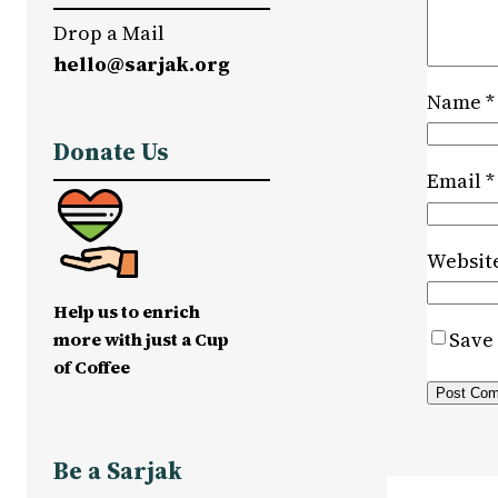
Drop a Mail
hello@sarjak.org
Name
*
Donate Us
Email
*
Websit
Help us to enrich
Save 
more with just a Cup
of Coffee
Be a Sarjak