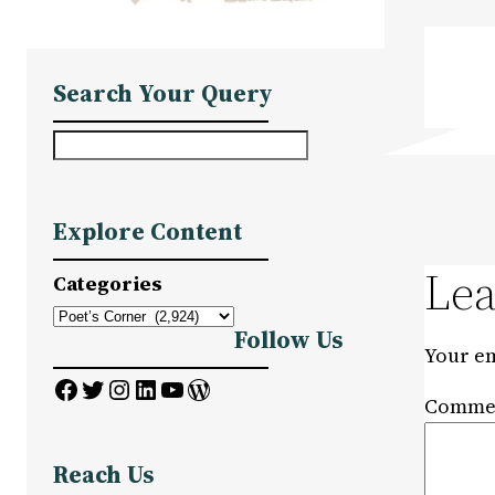
Search Your Query
S
e
a
Explore Content
r
c
Lea
Categories
h
Follow Us
Your em
Facebook
Twitter
Instagram
LinkedIn
YouTube
WordPress
Comme
Reach Us