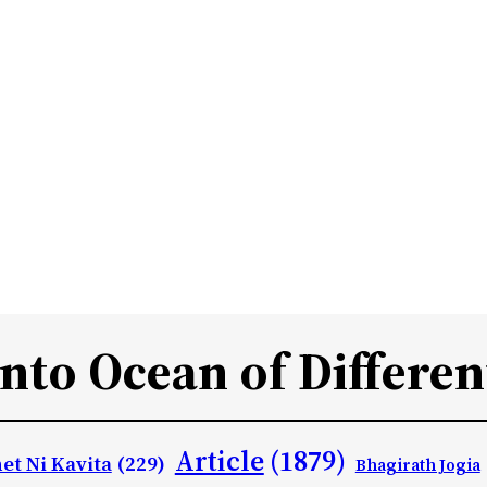
Into Ocean of Differen
Article
(1879)
et Ni Kavita
(229)
Bhagirath Jogia