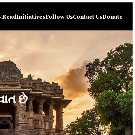
s Read
Initiatives
Follow Us
Contact Us
Donate
વાત છે