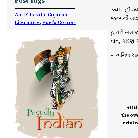
Post Tags
ક્યાં પહોંચ્
Anil Chavda
, 
Gujarati
, 
જન્મની સાથે
Literature
, 
Poet’s Corner
હું તને સમ
વાત, કારણ 
– અનિલ ચા
All t
the ow
relate