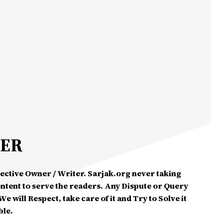
MER
spective Owner / Writer. Sarjak.org never taking
ontent to serve the readers. Any Dispute or Query
e will Respect, take care of it and Try to Solve it
ble.