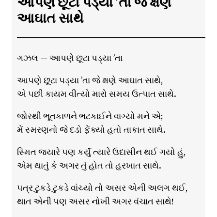
આપણે છૂટા પડ્યા ’તા જે ક્ષણે
આઘાત સાથે
ગઝલ — આપણે છૂટા પડ્યા ’તા
આપણે છૂટા પડ્યા ’તા જે ક્ષણે આઘાત સાથે,
એ પછી કાયમ વીત્યો મારો સમય ઉત્પાત સાથે.
જોરથી ભૂતકાળને ભટકાઈને વાગ્યો મને એ;
મેં સ્મરણનો જે દડો ફેંક્યો હતો તાકાત સાથે.
સ્મિત જ્યારે પણ કર્યું ત્યારે ઉદાસીન થઈ ગયો હું,
એમ થાતું કે અગર તું હોત તો હરખાત સાથે.
પત્ર ટુકડે ટુકડે વાંચ્યો તો અસર એની અલગ થઈ,
થાત એની પણ અસર નોખી અગર વંચાત સાથે!