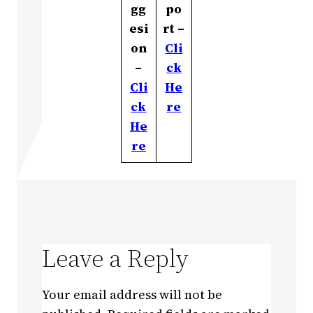
gg
po
esi
rt –
on
Cli
–
ck
Cli
He
ck
re
He
re
Leave a Reply
Your email address will not be