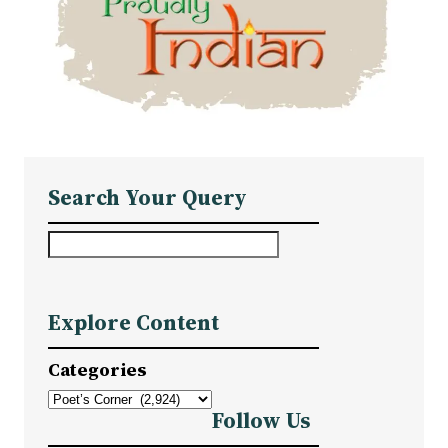
Search Your Query
S
e
a
Explore Content
r
c
Categories
h
Follow Us