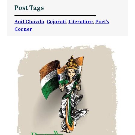
Post Tags
Anil Chavda
, 
Gujarati
, 
Literature
, 
Poet’s
Corner