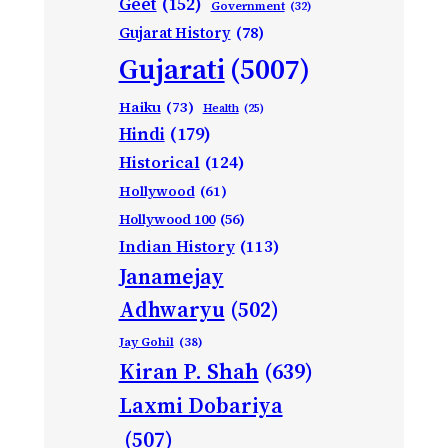
Geet
(152)
Government
(32)
Gujarat History
(78)
Gujarati
(5007)
Haiku
(73)
Health
(25)
Hindi
(179)
Historical
(124)
Hollywood
(61)
Hollywood 100
(56)
Indian History
(113)
Janamejay
Adhwaryu
(502)
Jay Gohil
(38)
Kiran P. Shah
(639)
Laxmi Dobariya
(507)