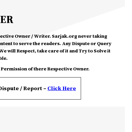
MER
spective Owner / Writer. Sarjak.org never taking
ontent to serve the readers. Any Dispute or Query
e will Respect, take care of it and Try to Solve it
ble.
 Permission of there Respective Owner.
Dispute / Report –
Click
Here