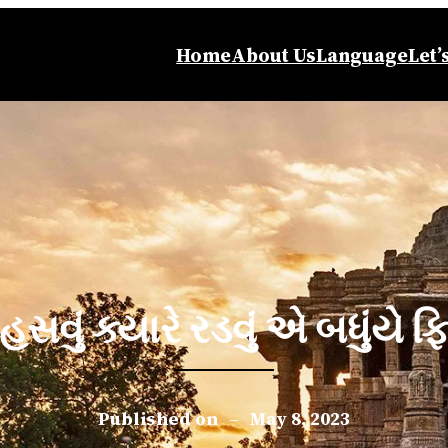
Home
About Us
Language
Let’
 હસવું ક્યારે રડવું એ બધુંયે ફ
Published on
–
May 8, 2023