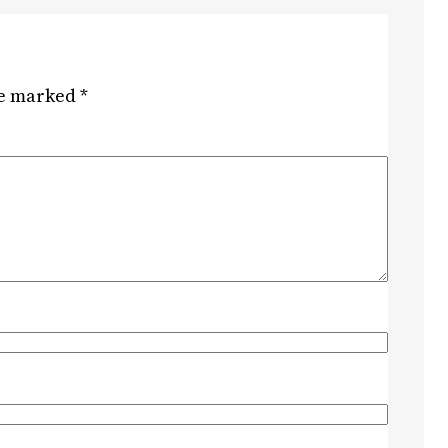
re marked
*