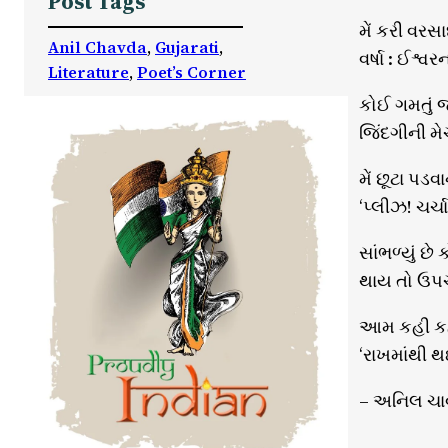
Post Tags
મેં કરી વરસા
Anil Chavda
, 
Gujarati
, 
વર્ષા : ઈશ્વર
Literature
, 
Poet’s Corner
કોઈ ગમતું જ
જિંદગીની મ
મેં છૂટા પડવ
‘પ્લીઝ! ચર્ચ
સાંભળ્યું છે
થાય તો ઉપચ
આમ કહી કહીન
‘રાખમાંથી થ
– અનિલ ચા