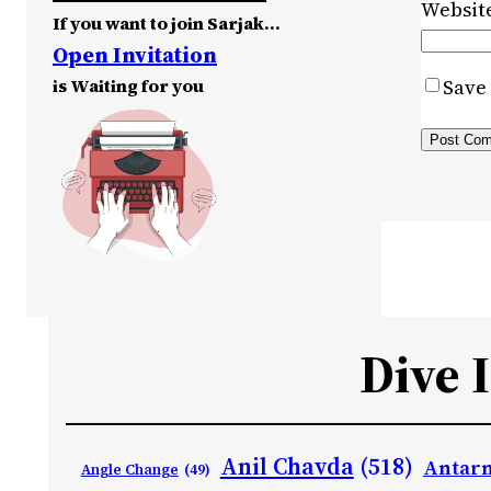
Websit
If you want to join Sarjak…
Open Invitation
is Waiting for you
Save 
Dive 
Anil Chavda
(518)
Antarn
Angle Change
(49)