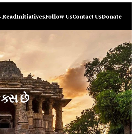
s Read
Initiatives
Follow Us
Contact Us
Donate
િક્સ છે