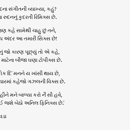
દના સંગીતની વ્યાખ્યા, કહું?
ના રુદનનું કુદરતી રિમિક્સ છે.
ણ કહે સામેથી ચાહુ છું તને,
ેચ અંદર આ તમારી સિક્સ છે!
ાનું જો કારણ પૂછ્યું તો એ કહે,
ા માટેના બીજા ઘણા ટોપીક્સ છે.
 કોક દિ’ મનને ય ખાંસી થાય છે,
ારમાં કહેજો ગઝલની વિક્સ છે.
ે મને બાળ્યા કરો નૈં સૌ હવે,
ઈ જશે બેઠો અનિલ ફિનિક્સ છે.’
વડા