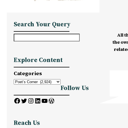
Search Your Query
All t
S
the ow
e
relate
a
Explore Content
r
c
Categories
h
Follow Us
Facebook
Twitter
Instagram
LinkedIn
YouTube
WordPress
Reach Us