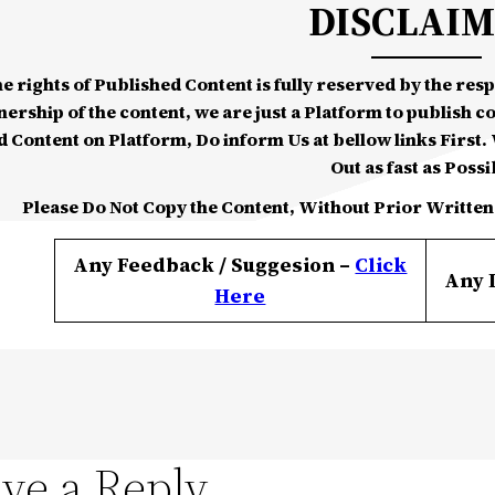
DISCLAI
he rights of Published Content is fully reserved by the re
nership of the content, we are just a Platform to publish c
d Content on Platform, Do inform Us at bellow links First. W
Out as fast as Possi
Please Do Not Copy the Content, Without Prior Written
Any Feedback / Suggesion –
Click
Any 
Here
ve a Reply