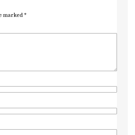
re marked
*