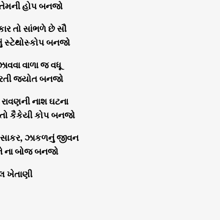
ય તેમની હોપ બનજો
કાર તો સાંભળે છે સૌ
ું સ્ટેથોસ્કોપ બનજો
ઝાવવા વાળા જ વધૂ
ારતી જ્યોત બનજો
ે રાવણની નાશ ઘટના
વતો કૈકેયી કોપ બનજો
, સાકર, ઝાકળનું જીવન
ને ના બોજ બનજો
તલ ખેતાણી