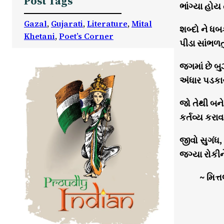
Post Tags
ભાંગ્યા હો
Gazal
, 
Gujarati
, 
Literature
, 
Mital
શબ્દો ને ધબ
Khetani
, 
Poet’s Corner
પીડા સાંભળત
જગમાં છે બુ
અંધાર પડક
જો તેથી બન
કર્તવ્ય કરા
જીવો સુગંધ
જગ્યા રોકી
~ મિત્