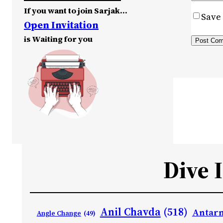
If you want to join Sarjak…
Save 
Open Invitation
is Waiting for you
Dive 
Anil Chavda
(518)
Antarn
Angle Change
(49)