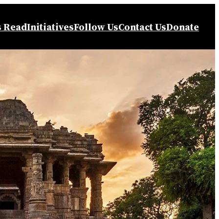
s Read
Initiatives
Follow Us
Contact Us
Donate