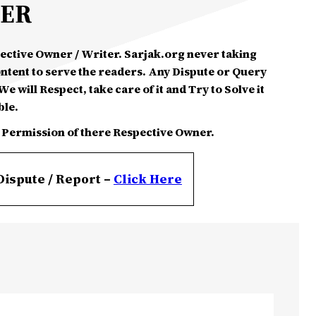
MER
spective Owner / Writer. Sarjak.org never taking
ontent to serve the readers. Any Dispute or Query
e will Respect, take care of it and Try to Solve it
ble.
 Permission of there Respective Owner.
Dispute / Report –
Click
Here