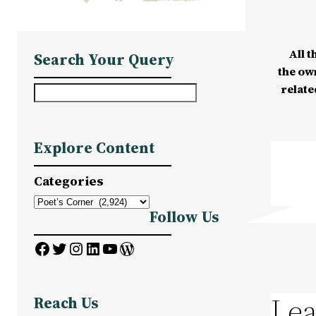
All t
Search Your Query
the ow
relate
S
e
a
Explore Content
r
c
Categories
h
Follow Us
Facebook
Twitter
Instagram
LinkedIn
YouTube
WordPress
Lea
Reach Us