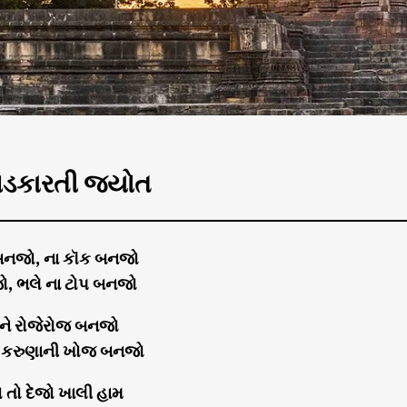
પડકારતી જ્યોત
 બનજો, ના કૉક બનજો
, ભલે ના ટોપ બનજો
 ને રોજેરોજ બનજો
મ, કરુણાની ખોજ બનજો
ો તો દેજો ખાલી હામ