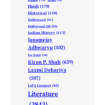
Health
(25)
Hindi
(179)
Historical
(124)
Hollywood
(61)
Hollywood 100
(56)
Indian History
(113)
Janamejay
Adhwaryu
(502)
Jay Gohil
(38)
Kiran P. Shah
(639)
Laxmi Dobariya
(507)
Let's Connect
(82)
Literature
(3843)