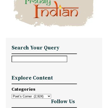
Search Your Query
S
e
a
Explore Content
r
c
Categories
h
Follow Us