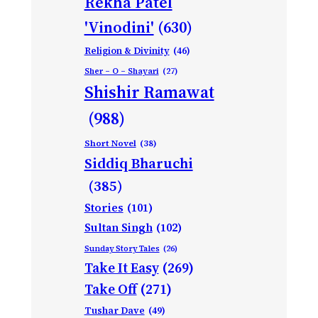
Rekha Patel
'Vinodini'
(630)
Religion & Divinity
(46)
Sher – O – Shayari
(27)
Shishir Ramawat
(988)
Short Novel
(38)
Siddiq Bharuchi
(385)
Stories
(101)
Sultan Singh
(102)
Sunday Story Tales
(26)
Take It Easy
(269)
Take Off
(271)
Tushar Dave
(49)