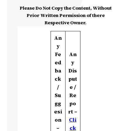
Please Do Not Copy the Content, Without
Prior Written Permission of there
Respective Owner.
An
y
Fe
An
ed
y
ba
Dis
ck
put
/
e /
Su
Re
gg
po
esi
rt –
on
Cli
–
ck