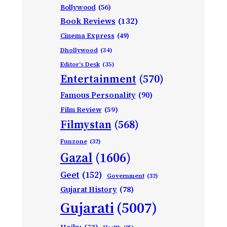
Bollywood
(56)
Book Reviews
(132)
Cinema Express
(49)
Dhollywood
(34)
Editor's Desk
(35)
Entertainment
(570)
Famous Personality
(90)
Film Review
(59)
Filmystan
(568)
Funzone
(32)
Gazal
(1606)
Geet
(152)
Government
(32)
Gujarat History
(78)
Gujarati
(5007)
Haiku
(73)