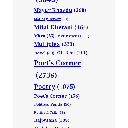
Mayur Khavdu
(268)
Mid-day Review
(31)
Mital Khetani
(464)
Mitra
(85)
Motivational
(51)
Multiplex
(333)
Off Beat
(111)
Novel
(59)
Poet's Corner
(2738)
Poetry
(1075)
Poet’s Corner
(176)
Political Funda
(56)
Political Talk
(38)
Rajputana
(108)