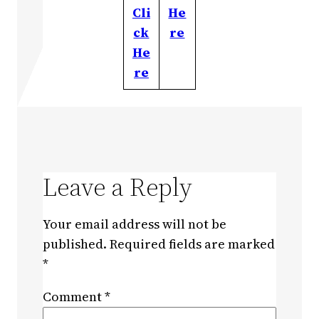
Cli
He
ck
re
He
re
Leave a Reply
Your email address will not be
published.
Required fields are marked
*
Comment
*