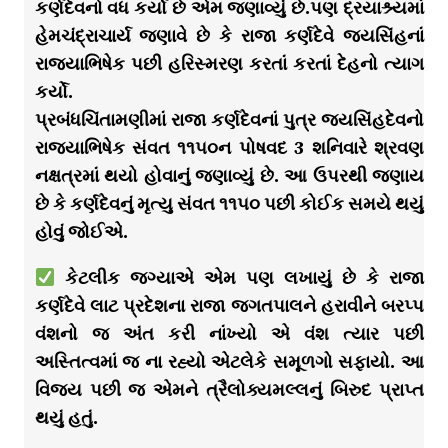
કર્ણદેવનો વધ કર્યો છે એમ જણાવ્યું છે.પણ દ્રયાશ્ર્યમાં
હેમચંદ્રાચાર્ય જણાવે છે કે રાજા કર્ણદેવે જયસિંહનાં
રાજ્યાભિષેક પછી હરિસ્મરણ કરતાં કરતાં દેહનો ત્યાગ
કર્યો.
પ્રબંધચિંતામણીમાં રાજા કર્ણદેવનાં પુત્ર જયસિંહદેવનો
રાજ્યાભિષેક સંવત ૧૧૫૦ન પોષવદ 3 શનિવારે શ્રવણ
નક્ષત્રમાં થયો હોવાનું જણાવ્યું છે. આ ઉપરથી જણાય
છે કે કર્ણદેવનું મૃત્યુ સંવત ૧૧૫૦ પછી કોઈક સમયે થયું
હોવું જોઈએ.
કેટલીક જગ્યાએ એમ પણ લખાયું છે કે રાજા
કર્ણદેવે લાટ પ્રદેશના રાજા જગતપાલને હરાવીને બરપ્પ
વંશનો જ અંત કરી નાંખ્યો એ વંશ ત્યાર પછી
અસ્તિત્વમાં જ ના રહ્યો એટલેકે સમૂળગો સફાયો. આ
વિજય પછી જ એમને ત્રૈલોક્યમલ્લનું બિરુદ પ્રાપ્ત
થયું હતું.