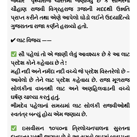
જ્યારે “પૃથ્વીરાજ ચરિતમાં જણાવ્યું છે કે સાંભરના
ચૌહાણ રાજવી વિગ્રહરાજ 3જાની મદદથી ઉન્નતિ
પ્રાપ્ત કરીને તથા એણે આપેલો ઘોડો લઈને ઉદયાદિત્યે
ગુજરાતના રાજા કર્ણને હરાવ્યો હતો.
✔ લાટ વિજય ——
સૌ પહેલાં તો એ જાણી લેવું આવશ્યક છે કે આ લાટ
પ્રદેશ કોને કહેવાય છે તે !
મહી નદી અને નર્મદા નદી વચ્ચે જે પ્રદેશ વિસ્તરેલો છે –
આવેલો છે તેને લાટ પ્રદેશ કહેવાય છે. રાજા મૂળરાજ
સોલંકીના વખતથી લાટ અને અણહિલવાડની વચ્ચે
ઘર્ષણ ચાલ્યા કરતું હતું.
ભીમદેવ પહેલાનાં સમયમાં લાટ સોલંકી રાજ્વીઓથી
સ્વતંત્ર બન્યું હોય એમ જણાય છે.
ઇસવીસન ૧૦૫૦ના ત્રિલોચનપાલના સુરતના
દાનપત્ર પરથી જણાય છે કે આ સમયે લાટમાં બારપ્પના