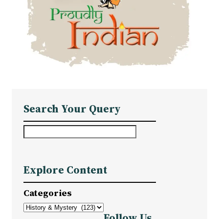
Search Your Query
S
e
a
Explore Content
r
c
Categories
h
Follow Us