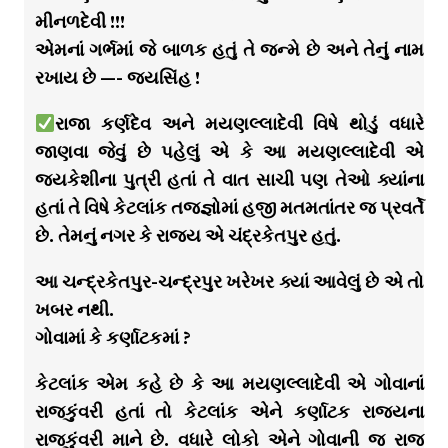
મીનળદેવી !!!
એમનાં ગર્ભમાં જે બાળક હતું તે જન્મે છે અને તેનું નામ
રખાય છે —- જયસિંહ !
રાજા કર્ણદેવ અને મયણલ્લાદેવી વિષે થોડું વધારે
જાણવા જેવું છે પહેલું એ કે આ મયણલ્લાદેવી એ
જયકેશીના પુત્રી હતાં તે વાત સાચી પણ તેઓ ક્યાંના
હતાં તે વિષે કેટલાંક તજજ્ઞોમાં હજી મતમતાંતર જ પ્રવર્તે
છે. તેમનું નગર કે રાજ્ય એ ચંદ્રકેતપુર હતું.
આ ચન્દ્રકેતપુર-ચન્દ્રપુર ખરેખર ક્યાં આવેલું છે એ તો
ખબર નથી.
ગોવામાં કે કર્ણાટકમાં ?
કેટલાંક એમ કહે છે કે આ મયણલ્લાદેવી એ ગોવાનાં
રાજકુંવરી હતાં તો કેટલાંક એને કર્ણાટક રાજ્યના
રાજકુંવરી માને છે. વધારે લોકો એને ગોવાની જ રાજ