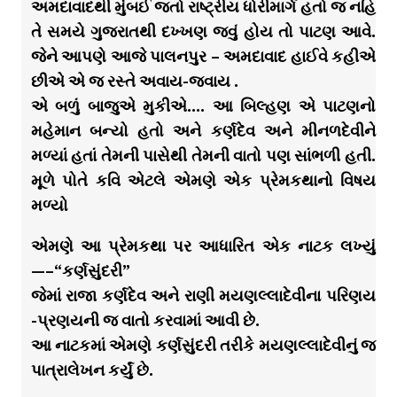
અમદાવાદથી મુંબઈ જતો રાષ્ટ્રીય ધોરીમાર્ગ હતો જ નહિ
તે સમયે ગુજરાતથી દખ્ખણ જવું હોય તો પાટણ આવે.
જેને આપણે આજે પાલનપુર – અમદાવાદ હાઈવે કહીએ
છીએ એ જ રસ્તે અવાય-જવાય .
એ બળું બાજુએ મુકીએ…. આ બિલ્હણ એ પાટણનો
મહેમાન બન્યો હતો અને કર્ણદેવ અને મીનળદેવીને
મળ્યાં હતાં તેમની પાસેથી તેમની વાતો પણ સાંભળી હતી.
મૂળે પોતે કવિ એટલે એમણે એક પ્રેમકથાનો વિષય
મળ્યો
એમણે આ પ્રેમકથા પર આધારિત એક નાટક લખ્યું
—–“કર્ણસુંદરી”
જેમાં રાજા કર્ણદેવ અને રાણી મયણલ્લાદેવીના પરિણય
-પ્રણયની જ વાતો કરવામાં આવી છે.
આ નાટકમાં એમણે કર્ણસુંદરી તરીકે મયણલ્લાદેવીનું જ
પાત્રાલેખન કર્યું છે.