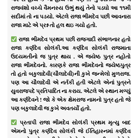
રાજવંશો વચ્ચે વૈમનસ્ય ઉભું થયું તેનો પડઘો આ ૧૧મી
સદીમાં તો ના પડયો. એટલે રાજા ભીમદેવ પછી આવનારા
રાજા માટે એ પ્રશ્ન તો હલ થઇ ગયો હતો.
રાજા ભીમદેવ પ્રથમ પછી રાજગાદી સંભાળનાર હતો
રાજા કર્ણદેવ સોલંકી.આ કર્ણદેવ સોલંકી રાજમાતા
ઉદયમતીનો જ પુત્ર થાય . એ જયેષ્ઠ પુત્ર નહોતો
રાજા ભીમદેવનો. કારણકે રાજા ભીમદેવનો જ્યેષ્ઠપુત્ર
તો હતો બકુલાદેવી(ચૌલાદેવી)ની કુખે જન્મેલો મુળરાજ.
પણ આ ચૌલાદેવી એ નર્તકી હતી એટલે એનાં પુત્રને
યુવરાજપદે પ્રતિપાદિત ના કરાય. એટલે એ સ્થાન મળ્યું
આ કર્ણદેવને ! જો કે એક ક્ષેમરાજ નામનો પુત્ર હતો જે
પણ બકુલાદેવી જ કુખે અવતર્યો હતો.
પ્રતાપી રાજા ભીમદેવ સોલંકી પ્રથમ મૃત્યુ બાદ
એમનો પુત્ર કર્ણદેવ સોલંકી જે ઈતિહાસ્નમાં કર્ણદેવ