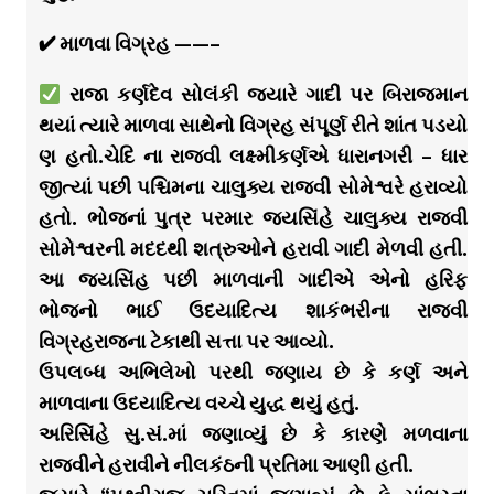
✔ માળવા વિગ્રહ ——–
રાજા કર્ણદેવ સોલંકી જયારે ગાદી પર બિરાજમાન
થયાં ત્યારે માળવા સાથેનો વિગ્રહ સંપૂર્ણ રીતે શાંત પડયો
ણ હતો.ચેદિ ના રાજવી લક્ષ્મીકર્ણએ ધારાનગરી – ધાર
જીત્યાં પછી પશ્ચિમના ચાલુક્ય રાજવી સોમેશ્વરે હરાવ્યો
હતો. ભોજનાં પુત્ર પરમાર જયસિંહે ચાલુક્ય રાજવી
સોમેશ્વરની મદદથી શત્રુઓને હરાવી ગાદી મેળવી હતી.
આ જયસિંહ પછી માળવાની ગાદીએ એનો હરિફ
ભોજનો ભાઈ ઉદયાદિત્ય શાકંભરીના રાજવી
વિગ્રહરાજના ટેકાથી સત્તા પર આવ્યો.
ઉપલબ્ધ અભિલેખો પરથી જણાય છે કે કર્ણ અને
માળવાના ઉદયાદિત્ય વચ્ચે યુદ્ધ થયું હતું.
અરિસિંહે સુ.સં.માં જણાવ્યું છે કે કારણે મળવાના
રાજવીને હરાવીને નીલકંઠની પ્રતિમા આણી હતી.