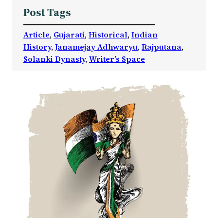
Post Tags
Article
, 
Gujarati
, 
Historical
, 
Indian
History
, 
Janamejay Adhwaryu
, 
Rajputana
, 
Solanki Dynasty
, 
Writer’s Space