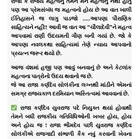
રાજા કે રાજ્ય મહત્વનું તેમને મન મહત્વનું નથી હોતું
પણ આ પ્રેમસંબંધ જ મહત્વનો હોય છે આ વાત ખાલી
ઈતિહાસને જ લાગુ પાડજો …..આપણા પૌરાણિક
સાહિત્યને નહીં!! આવી જ વાત આ “ચૌલાદેવી”ને મહત્વ
આપવામાં રાણી ઉદયમતી ગૌણ બની ગયાં છે. જો કે
આપણા નવલકથા સાહિત્યમાં તેણે ન્યાય આપવાનો
પ્રયત્ન જરૂર થયો છે.
આજ વંશમાં હજી પણ આવું બનવાનું છે અને કેટલાંક
મહત્વના પાત્રોનો ઉદય થવાનો જ છે.
જે આ રાજા કર્ણદેવ સોલંકીના લગ્નથી માંડીને એમનાં
સમગ્ર રાજ્યકાળ દરમિયાન અસ્તિત્વમાં આવવાનાં છે.
રાજા કર્ણદેવ યુવરાજ પદે નિયુક્ત થયાં હોવાથી
તેમને બધી રાજકીય ગતિવિધિઓની ખબર હોય, હોય
અને હોય જ ! રાજા ભીમદેવ પછી યુવરાજ કર્ણદેવ
સોલંકીએ રાજગાદી સંભાળી
કૈક નવું કરવાની ખેવના