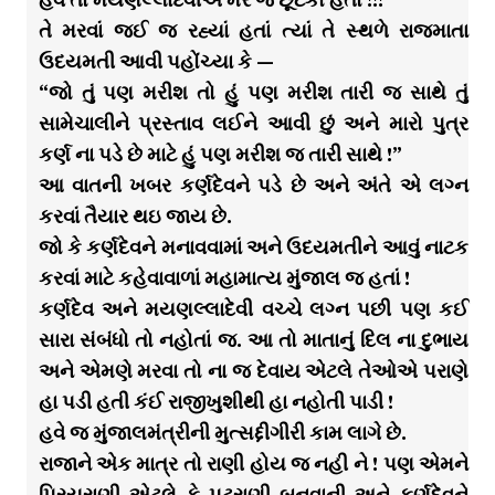
તે મરવાં જઈ જ રહ્યાં હતાં ત્યાં તે સ્થળે રાજમાતા
ઉદયમતી આવી પહોંચ્યા કે —
“જો તું પણ મરીશ તો હું પણ મરીશ તારી જ સાથે તું
સામેચાલીને પ્રસ્તાવ લઈને આવી છું અને મારો પુત્ર
કર્ણ ના પડે છે માટે હું પણ મરીશ જ તારી સાથે !”
આ વાતની ખબર કર્ણદેવને પડે છે અને અંતે એ લગ્ન
કરવાં તૈયાર થઇ જાય છે.
જો કે કર્ણદેવને મનાવવામાં અને ઉદયમતીને આવું નાટક
કરવાં માટે કહેવાવાળાં મહામાત્ય મુંજાલ જ હતાં !
કર્ણદેવ અને મયણલ્લાદેવી વચ્ચે લગ્ન પછી પણ કઈ
સારા સંબંધો તો નહોતાં જ. આ તો માતાનું દિલ ના દુભાય
અને એમણે મરવા તો ના જ દેવાય એટલે તેઓએ પરાણે
હા પડી હતી કંઈ રાજીખુશીથી હા નહોતી પાડી !
હવે જ મુંજાલમંત્રીની મુત્સદ્દીગીરી કામ લાગે છે.
રાજાને એક માત્ર તો રાણી હોય જ નહી ને ! પણ એમને
પ્રિયરાણી એટલે કે પટરાણી બનવાની અને કર્ણદેવને