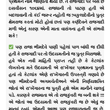
પ્રથમને નામે જાણીતો થયો છે. તે રાજગાદી પર બેસે છે
ઇસવીસન ૧૦૬૪માં. રાજધાની તો પાટણ હતી એ
બદલાવાની તો કંઈ જરૂર નહોતી જ !બકુલાદેવીનો પુત્ર
ક્ષેમરાજ કરતાં મોટો હોવાં છતાં પણ કર્ણદેવને રાજગાદી
મળી એનું કારણ એની માતા વારાંગના હતી એ સંભવી
શકે !
પણ રાજા ભીમદેવે પાણી પહેલાં પાળ બાંધી જ દીધી
હતી કે રાજગાદી પર તો ઉદયમતીનો જ પુત્ર બિરાજશે.
હવે એક નવી માહિતી પ્રાપ્ત તહી છે કે કેટલાંક
લેખકોના મતે ઉદયમતી એ રા’ખેંગાર પ્રથમના પુત્રી
હતાં તો કેટલાંક એણે રા’ખેંગારની ઉપસ્ત્રી ગણાવે છે
પણ ભીમદેવની અગમચેતીઅને એની નિર્ણયશક્તિ
જોતાં એ રા’ખેંગારના જ પુત્રી હશે એમ માનીને ચાલવું
પડે. કારણકે રાજમાતા એ તો રાજકુંવરી જ બની શકે !!!
એ જોતાં આ ઉદયમતી એ રાજકુંવરી જ છે એવું જ
માનવું રહ્યું. એમની આભા પણ રાજઘરાનાની જ છે.