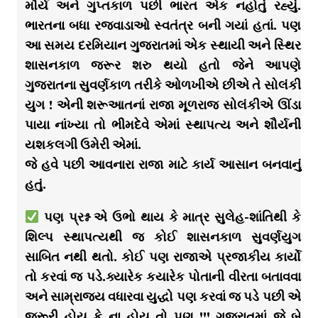
મૌર્ય અને ગુપ્તકાળ પછી ભારત એક નહોતું રહ્યું.
ભારતના બધા રજવાડાઓ સ્વતંત્ર બની ગયાં હતાં. પણ
આ સમય દરમિયાન ગુજરાતમાં એક સ્થાયી અને સ્થિર
શાસનકાળ જરૂર શરુ થયો હતો જેને આપણે
ગુજરાતના સુવર્ણકાળ તરીકે ઓળખીએ છીએ તે સોલંકી
યુગ ! એની શરૂઆતનાં રાજા મૂળરાજ સોલંકીએ ઊંડા
પાયા નાંખ્યા તો ભીમદેવે એમાં સ્થાપત્ય અને શૌર્યની
યશકલગી ઉમેરી એમાં.
જે હવે પછી આવનારા રાજા માટે કાર્ય આસાન બનવાનું
હતું.
પણ પ્રશ્ન એ ઉભો થાય કે માત્ર સુલેહ-શાંતિથી કે
શિલ્પ સ્થાપત્યથી જ કોઈ શાસનકાળ સુવર્ણયુગ
સાબિત નથી થતો. કોઈ પણ રાજાએ પ્રજાકીય કાર્યો
તો કરવાં જ પડે.ક્યારેક કયારેક પોતાની વીરતા બતાવવા
અને સામ્રાજ્ય વધારવા યુદ્ધો પણ કરવાં જ પડે પછી એ
જરૂરી હોય કે ના હોય તો પણ !!! ગુજરાતમાં જે બે