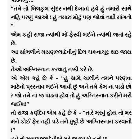
“તમે તો બિલકુલ સુંદર નથી દેખાતાં હવે હું તમારી સાથે
નહિ પરણું જાઓ ! હું તમારું મોઢું પણ જોવાં નથી માંગતો
“
એમ કહી રાજા ત્યાંથી મોં ફેરવી લઈને ત્યાંથી જતાં રહે
છે.
આ સાંભળીને મયણલ્લાદેવીનું દિલ ચકનાચૂર થઇ જાય
છે.
તેઓ અગ્નિસ્નાન કરવાનું નક્કી કરે છે.
એ એમ કહે છે કે – “હું સામે ચાલીને તમને પરણવા
માટેનો પ્રસ્તાવ લઈને આવી છું અને તમે કેમ ના પાડો છો
? જો તમે ના જ પાડતા હોવ તો હું અગ્નિસ્નાન કરીને મરી
જઈશ!”
તો રાજા કર્ણદેવ એમ કહે છે કે – “તારે મરવું હોય તો મર
મને કોઈ ફેર નહીં પડે તને છુટ્ટી છે અગ્નિસ્નાન કરવાની
!”
હવે તો મયણલ્લાદેવીએ મરે જ છૂટકો હતો !!!