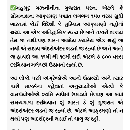
મહમૂદ ગઝનીનીના ગુજરાત પરના એટલે કે
સોમનાથના આક્રમણ પશ્ચાત લગભગ ૧૫૦ વરસ સુધી
ભારતમાં કોઈ વિદેશી કે મુસ્લિમ આક્રમણો નહોતાં
થયાં. આ એક અતિહાસિક સત્ય છે જને નકારી શકાય
તેમ જ નથી.પણ ભારત આમેય ક્યારેય એક થયું જ
નથી એ સદાય અંદરોઅંદર લડતાં જ રહ્યાં છે અને અનો
જ ફાયદો આ ૧૧મી થી ૧૯મી સદી એટલે કે ૮૦૦ વરસ
દરમિયાન મલેચ્છો ઉઠાવતાં રહ્યાં છે.
આ લોકો પછી અંગ્રેજોએ આનો ઉઠાવ્યો અને ત્યાર
પછી માર્ક્સના કહેવાતાં અનુયાયીઓ એટલે કે
વામપંથીઓએ ૨૦મિ સદીમાં ઉઠાવ્યો છે.પણ આ બધાં
સમયગાળા દરમિયાન શું ભારત કે શું ગુજરાત એ
અંદરોઅંદર લડતાં જ રહ્યાં છે. એટલે આક્રમણો તો ન
થયાં પણ અંદરોંદ્રની લડાઈ તો ચાલુ જ રહી.