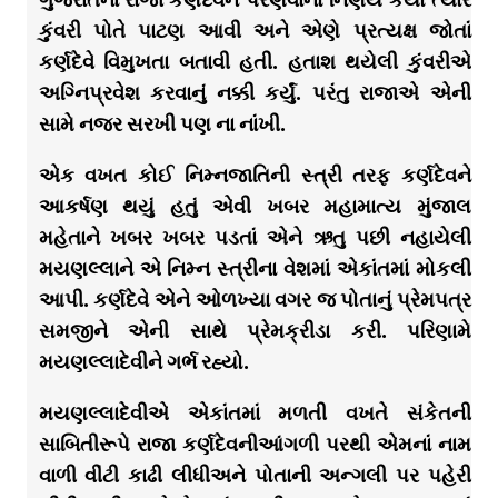
કુંવરી પોતે પાટણ આવી અને એણે પ્રત્યક્ષ જોતાં
કર્ણદેવે વિમુખતા બતાવી હતી. હતાશ થયેલી કુંવરીએ
અગ્નિપ્રવેશ કરવાનું નક્કી કર્યું. પરંતુ રાજાએ એની
સામે નજર સરખી પણ ના નાંખી.
એક વખત કોઈ નિમ્નજાતિની સ્ત્રી તરફ કર્ણદેવને
આકર્ષણ થયું હતું એવી ખબર મહામાત્ય મુંજાલ
મહેતાને ખબર ખબર પડતાં એને ઋતુ પછી નહાયેલી
મયણલ્લાને એ નિમ્ન સ્ત્રીના વેશમાં એકાંતમાં મોકલી
આપી. કર્ણદેવે એને ઓળખ્યા વગર જ પોતાનું પ્રેમપત્ર
સમજીને એની સાથે પ્રેમક્રીડા કરી. પરિણામે
મયણલ્લાદેવીને ગર્ભ રહ્યો.
મયણલ્લાદેવીએ એકાંતમાં મળતી વખતે સંકેતની
સાબિતીરૂપે રાજા કર્ણદેવનીઆંગળી પરથી એમનાં નામ
વાળી વીંટી કાઢી લીધીઅને પોતાની અન્ગલી પર પહેરી