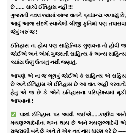
છે …… સાચો ઈતિહાસ નહીં !!!
ગુજરાતી નવલકથામાં આજ વાતને પ્રાધાન્ય અપાયું છે,
આવું આજ સંદર્ભે રચાયેલી બીજી કૃતિમાં પણ તપાસવા
જેવું ખરું જ !
ઈતિહાસ ના હોય પણ સાહિત્યિક ગુણવત્તા તો હોવી જ
જોઈએ અને એમાં ગુજરાતી સાહિત્ય કે અન્ય સાહિત્ય
ક્યાંય ઉણું ઉતરતું નથી જણાતું.
આપણે એ ના જ ભૂલવું જોઈએ કે સાહિત્ય એ સહિય
છે અને ઈતિહાસ એ ઈતિહાસ છે આ વાત અહી કરવાનો
હેતુ એ જ છે કે એને ઇતિહાસના પરિપ્રેક્ષ્યમાં મૂકી
આપવાનો !
પાછાં ઈતિહાસ પર આવી જઈએ…..કર્ણદેવ અને
મયણલ્લાદેવીના લગ્ન થાય છે અને મયણલ્લાદેવી એ
રાજરાણી બને છે અને તે એક નવું નામ ધારણ કરે છે —–