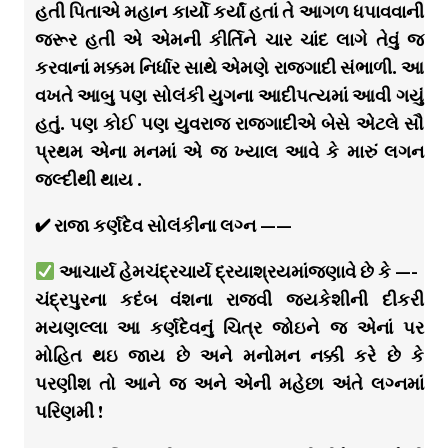
હતી પિતાએ મહાન કાર્યો કર્યાં હતાં તે આગળ ધપાવવાની
જરૂર હતી એ એમની કીર્તિને ચાર ચાંદ લાગે તેવું જ
કરવાનાં મક્કમ નિર્ધાર સાથે એમણે રાજગાદી સંભાળી. આ
વખતે આબુ પણ સોલંકી યુગના આદીપત્યમાં આવી ગયું
હતું. પણ કોઈ પણ યુવરાજ રાજગાદીએ બેસે એટલે સૌ
પ્રથમ એના મનમાં એ જ ખ્યાલ આવે કે મારું લગન
જલ્દીથી થાય .
✔ રાજા કર્ણદેવ સોલંકીના લગ્ન ——
આચાર્ય હેમચંદ્રચાર્ય દ્રયાશ્રયમાંજણાવે છે કે —-
ચંદ્રપુરના કદંબ વંશના રાજવી જયકેશીની દીકરી
મયણલ્લા આ કર્ણદેવનું ચિત્ર જોઇને જ એનાં પર
મોહિત થઇ જાય છે અને મનોમન નક્કી કરે છે કે
પરણીશ તો આને જ અને એની મહેછા અંતે લગ્નમાં
પરિણમી !