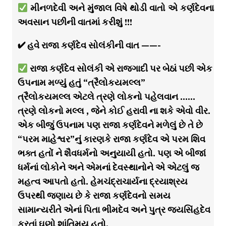
મીનળદેવી અને મુંજાલ વિષે થોડી વાતો એ કર્ણદેવના
અવસાન પછીની વાતમાં કરીશું !!!
✔ હવે રાજા કર્ણદેવ સોલંકીની વાત ——-
રાજા કર્ણદેવ સોલંકી એ રાજગાદી પર બેઠાં પછી એક
ઉપનામ મળ્યું હતું “ત્રૈલોકયમલ્લ”
ત્રૈલોકયમલ્લ એટલે ત્રણે લોકનો પહેલવાન ……
ત્રણે લોકનો મલ્લ , જેને કોઈ હરાવી ના શકે એવો વીર.
એક બીજું ઉપનામ પણ રાજા કર્ણદેવને મળેલું છે તે છે
“પરમ માહેશ્વર”નું કારણકે રાજા કર્ણદેવ એ પરમ શિવ
ભક્ત હતોં ને શૈવધર્મનો અનુયાયી હતો. પણ એ બીજાં
ધર્મનાં લોકોને અને એમનાં દેવસ્થાનોને એ એટલું જ
મહત્વ આપતો હતો. હેમચંદ્રાચાર્યના દ્રયાશ્રય
ઉપરથી જણાય છે કે રાજા કર્ણદેવનો સમય
સામાન્યરીતે એનાં પિતા ભીમદેવ અને પુત્ર જયસિંહદેવ
કરતાં ઘણો શાંતિમય હતો.