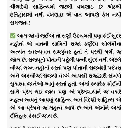
ચૌલાદેવી સાહિત્યમાં જેટલી વખણાઇ છે એટલી
ઇતિહાસમાં નથી વખણાઇ એ વાત આપણે કેમ નથી
સમજતા !
આમ જોવાં જઈએ તો રાણી ઉદયમતી પણ કંઈ સુંદર
નહોતાં એ વાતની સાબિતી રાજા કર્ણદેવ સોલંકીના
અત્યંત સ્વરૂપવાન રાજકુંવર હતાં તે પરથી મળી જ
જાય છે. રાજપૂતો પોતાની પહેલી પત્ની સુંદર નથી એટલે
બીજાં લગ્ન નહોતાં કરતાં પણ પોતાની રાજવંશી પરંપરા
અને એકબીજાં રાજ્યો વચ્ચે આપસી રાજદ્વારી સંબંધો
સુધારવા જ તેઓ આવું કરતાં હતાં. એમાં ક્યારેક કોઈની
સાથે પ્રેમ થઇ જાય પણ એ પ્રેમગાથાને જ વધારે
મહત્વ આપતું આપણું સાહિત્ય અને વિદેશી સાહિત્ય એ
એ આ પ્રેમને જ મહત્વ આપે છે અને એમાંને એમાં
ઈતિહાસ ઢંકાઈ જાય છે.