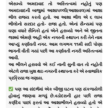
એસમ્યે અમદાવાદ તો અસ્તિત્વમાં નહોતું પણ
અમદાવાદની બાજુમાં આશાપલ્લી(આશાવલ)માં આશા
ભીલ રાજ્ય કરતો હતો. આ આશા ભીલ એ ૬ લાખ
ભીલોનો સરદાર હતો- રાજા હતો. એનાં સૈન્યમાં પણ
ઘણા વધારે સૈનિકો હતાં એને હરાવ્યો અને એ જીતના
જશ્નમાં એમણે અહી એક નગરની સ્થાપન કરી તેને નામ
આપ્યું કર્ણાવતી નગર. આમ લગભગ ૧૧મી સદી પોણા
ભાગની વીતી ગયાં પછી આ કર્ણાવતી નગરી અસ્તિત્વમાં
આવી.
આ ભીલને હરાવવો એ કઈ નાની સુની વાત તો નહોતી
એટલે રાજા ખુશ થઇ નગરની સ્થાપના કરે એ સ્વાભાવિક
પ્રક્રિયા જ ગણાય.
પણ આ સંદર્ભમાં એક બીજી ઘટના પણ સંકળાયેલી
હોવાનું જાણવા મળ્યું છે.વડોદરાની હાર પછી રાજા
કર્ણદેવ પાછાં ફરતાં આ આશાભીલને હરાવ્યો હતો એ