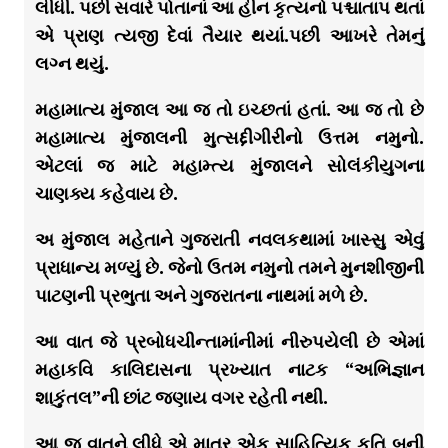
લીધી. પછી સવારે પોતાનાં આ હીન કૃત્યનો પશ્ચાતાપ થતાં
એ પ્રાણ ત્યજી દેવાં તૈયાર થયાં.પછી આખરે તેમનું
લગ્ન થયું.
મહામાત્ય મુંજાલ આ જ તો ઇચ્છતાં હતાં. આ જ તો છે
મહામાત્ય મુંજાલની મુત્સદ્દીગીરીનો ઉત્તમ નમુનો.
એટલાં જ માટે મહામ્ત્ય મુંજાલને સોલંકીયુગના
ચાણક્ય કહેવાય છે.
અ મુંજાલ મહેતાને ગુજરાતી નવલકથામાં ખાસ્સુ એવું
પ્રાધાન્ય મળ્યું છે. જેનો ઉતમ નમુનો તમને મુનશીજીની
પાટણની પ્રભુતા અને ગુજરાતના નાથમાં મળે છે.
આ વાત જે પ્રબોધચીન્તામાંનીમાં નીરુપયેલી છે એમાં
મહાકવિ કાલિદાસના પ્રખ્યાત નાટક “અભિજ્ઞાન
શાકુંતલ”ની છાંટ જણાય વગર રહેતી નથી.
આ જ વાતને લીધે એ માત્ર એક સાહિત્યિક કૃતિ બની