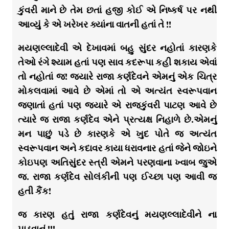
કુંવરી માને છે તેમ છતાં હજી કોઈ એ નિષ્કર્ષ પર નથી
આવ્યું કે એ ખરેખર ક્યાંના વાતની હતાં તે !!
મયણલ્લાદેવી એ દેખાવમાં બહુ સુંદર નહોતાં કારણકે
તેઓ રંગે શ્યામ હતાં પણ સાવ કદરૂપા કહી શકાય એવાં
તો નહોતાં જ! જ્યારે રાજા કર્ણદેવને એમનું એક ચિત્ર
મોકલવામાં આવે છે એમાં તો એ અત્યંત સ્વરૂપવાન
જણાતાં હતાં પણ જ્યારે એ રાજકુંવરી પાટણ આવે છે
ત્યારે જ રાજા કર્ણદેવ એને પ્રત્યક્ષ નિહાળે છે.એમનું
મન પાછું પડે છે કારણકે એ ખુદ પોતે જ અત્યંત
સ્વરૂપવાન અને કદાવર કાયા ધરાવનાર હતાં જેને જોઇને
કોઇપણ અતિસુંદર સ્ત્રી એમને પરણવાના ખ્વાબ જુએ
જ. રાજા કર્ણદેવ સોલંકીની પણ ઈચ્છા પણ આવી જ
હતી કૈંક!
જ કારણ હતું રાજા કર્ણદેવનું મયણલ્લાદેવીને ના
પાડવાનું !!!