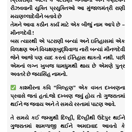
રીઝવવાની યુક્તિ પ્રયુક્તિઓ આ મુંજાલમંત્રી રાણી
મયણલ્લાદેવીને બતાવે છે
તેમને આવા કઠીન કાર્ય માટે એક બીજું નામ આપે છે –
મીનળદેવી !
બસ ત્યારથી એ પટરાણી બન્યાં અને ઇતિહાસમાં એક
વિલક્ષણ અને વિચક્ષણબુદ્ધિવાળા નારી બન્યાં મીનળદેવી
જેને આજે પણ યાદ કરતાં ઈતિહાસ થાકતો નથી. પછી
એમનાં લગ્ન ખુબજ ધામધુમથી થાય છે એમણે પુત્ર
અવતરે છે જયસિંહ નામનો.
કાશ્મીરના કવિ “બિલ્હણ” એક વખત દખ્ખણના
પ્રવાસે જતાં હતાં.જો દખ્ખણ જવું હોય તો ગુજરાતમાં
થઈને જ જવાય અને તે સમયે રસ્તામાં પાટણ આવે.
તે સમયે કઈ જમ્મુથી દિલ્હી, દિલ્હીથી ઉદેપુર થઈને
ગુજરાતમાં શામળાજી થઈને અમદાવાદ આવતો કે