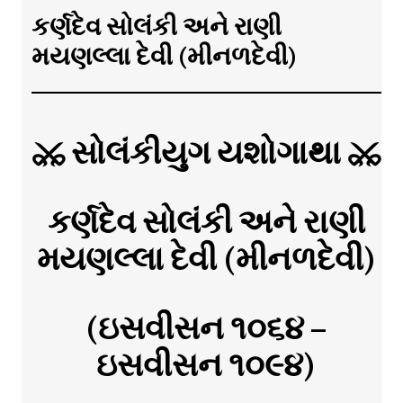
કર્ણદેવ સોલંકી અને રાણી
મયણલ્લા દેવી (મીનળદેવી)
⚔ સોલંકીયુગ યશોગાથા ⚔
કર્ણદેવ સોલંકી અને રાણી
મયણલ્લા દેવી (મીનળદેવી)
(ઇસવીસન ૧૦૬૪ –
ઇસવીસન ૧૦૯૪)