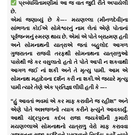
પ્રબંધચિંતામણીમાં આ જ વાત જુદી રીતે અપાયેલી
છે.
એમાં જણાવ્યું છે કે—- મયણલ્લા (મીનળદેવી}ના
સાંભળતા કોઈએ સોમેશ્વરનું નામ લેતાં એણે પોતાનાં
પૂર્વજન્મનું સ્મરણ થાય છે. એમાં એ પોતે બ્રાહ્મણ હતી
અને સોમનાથની યાત્રાએ જતાં બહુલોદ આગળ
ગુજરાતના રાજવી તરફથી સોમનાથના યાત્રાળુઓ
પાસેથી જે કર વસુલાતો હતો તે પોતે આપી ન શકવાથી
આગળ જઈ નાં શકી અને તે મૃત્યુ પામી. આમ એ
સોમનાથ મહાદેવના દર્શન કરી ના શકી.એ જયારે મૃત્યુ
પામી ત્યારે તેણે એક પ્રતિજ્ઞા લીધી હતી કે —-
“હું આવતાં ભવમાં એ કર માફ કરાવીને જ રહીશ” અને
એણે પોતે અન્નજળનો ત્યાગ કરીને મ્ર્ત્યુંને આવકાર્યું.
આથી ચંદ્રપુરના કદંબ રાજા જયકેશીની કુમારી
મયણલ્લાએ સોમનાથનો યાત્રાળુ વેરો માફ કરાવવા
ગુજરાતના રાજા કર્ણદેવને પરણવાનો નિર્ણય કર્યો ત્યારે