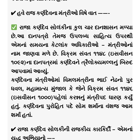
✔ હવે રાજ કર્ણદેવના મંત્રીઓ વિષે વાત ——-
રાજા કર્ણદેવ સોલંકીના કુલ ચાર દાનશાસન મળ્યા
છે.આ દાનપત્રો તેમજ ઉપલબ્ધ સાહિત્ય ઉપરથી
એમનાં સમયના કેટલાંક અધિકારીઓ – મંત્રીઓનાં
નામ જાણવા મળે છે. વિક્રમ સંવત ૧૧૪૮ (ઇસવીસન
૧૦૯૨)ના દાનપત્રમાં કર્ણદેવને ત્રૈલોક્યમલ્લનું બિરુદ
આપવામાં આવ્યું.
કર્ણદેવના મંત્રીઓમાં વિમલમંત્રીના ભાઈ નેઢનો પુર
ધવલ, મહામાત્ય મુંજાલ કે જેને વિક્રમ સંવત ૧૧૪૬
(ઇસવીસન ૧૦૦૦)પહેલાં કરન્નનું મંત્રીપદ ધારણ કર્યું
હતું. કર્ણદેવના પુરોહિત પદે સોમ શર્માના વંશજ આમ
શર્મા હતાં.
✔ રાજા કર્ણદેવ સોલકીની રાજકીય કારકિર્દી – એમનાં
યુદ્ધ અભિયાનો —–