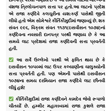
વંશજ ત્રિલોચનપાળ સત્તા પર હતો.આ લાટનો પ્રદેશ
એ રાજા કર્ણદેવે કલચુરીના યશ:કર્ણ પાસેથી જીતી
લીધો હતો એમ સોમેશ્વરે કીર્તિકૌમુદીમાં જણાવ્યું છે. શક
સંવત ૯૯૬, વિક્રમ સંવત ૧૧૩૧(ઇસવીસન ૧૦૭૪)નાં
કર્ણદેવના નવસારી દાનપત્ર પરથી જણાય છે કે આ
સમયે લાટ પ્રદેશમાં રાજા કર્ણદેવની સત્તા પ્રવર્તતી
હતી.
આ સર્વે ઉલ્લેખો પરથી એ ફલિત થાય છે કે
ઇસવીસન ૧૦૫૦માં લાટ ઉપર કલ્યાણીના ચાલુક્યોની
સત્તા પ્રવર્તતી હતી. પણ એમની પાસેથી ઇસવીસન
૧૦૭૪ના સમય દરમિયાન રાજા કર્ણદેવે લાટ છીનવી
લીધું હશે!
કીર્તિકૌમુદીમાં રાજા કર્ણદેવને કામદેવ જેવો રૂપાળો
ચીતર્યો છે. હમ્મીર મહાકાવ્યમાં રાજા કુશલે રાજા