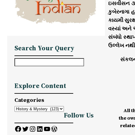
ઇસવીસન ૩૭૫ 
કુબેરનાગા 
કાયમી સુરક
વસ્યાં અને 
સંબંધો સ્થા
ઉલ્લેખ નથી
Search Your Query
સંકલન
S
e
a
Explore Content
r
c
Categories
h
All t
Follow Us
the ow
relate
Facebook
Twitter
Instagram
LinkedIn
YouTube
WordPress