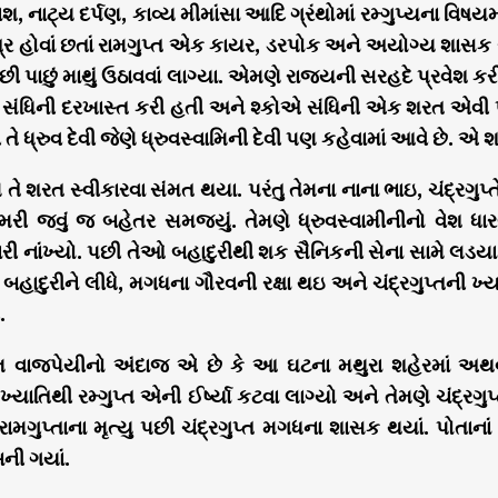
કાશ, નાટ્ય દર્પણ, કાવ્ય મીમાંસા આદિ ગ્રંથોમાં રમ્ગુપ્યના વિષય
ર હોવાં છતાં રામગુપ્ત એક કાયર, ડરપોક અને અયોગ્ય શાસક સાબ
પછી પાછું માથું ઉઠાવવાં લાગ્યા. એમણે રાજ્યની સરહદે પ્રવેશ ક
એ સંધિની દરખાસ્ત કરી હતી અને શ્કોએ સંધિની એક શરત એવી 
ે ધ્રુવ દેવી જેણે ધ્રુવસ્વામિની દેવી પણ કહેવામાં આવે છે. એ શક
 તે શરત સ્વીકારવા સંમત થયા. પરંતુ તેમના નાના ભાઇ, ચંદ્ર
ે મરી જવું જ બહેતર સમજ્યું. તેમણે ધ્રુવસ્વામીનીનો વેશ
ી નાંખ્યો. પછી તેઓ બહાદુરીથી શક સૈનિકની સેના સામે લડયા 
ના બહાદુરીને લીધે, મગધના ગૌરવની રક્ષા થઇ અને ચંદ્રગુપ્તની ખ
.
દત્ત વાજપેયીનો અંદાજ એ છે કે આ ઘટના મથુરા શહેરમાં અથ
 ખ્યાતિથી રમ્ગુપ્ત એની ઈર્ષ્યા કટવા લાગ્યો અને તેમણે ચંદ્રગુપ્તન
 રામગુપ્તાના મૃત્યુ પછી ચંદ્રગુપ્ત મગધના શાસક થયાં. પોતાના
ની ગયાં.