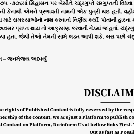
-૩૭૬માં સિંહાસન પર બેસીને ચંદ્રગુપ્તે રામ્ગુપ્તની વિધવા 
હતી કેનાથી એમને પ્રભાવતી નામની એક પુત્રી થઇ હતી. વહીવટ 
્ષા માટે સમસ્યાઓનો નાશ કરવાનો નિર્ણય કર્યો. પોતાની હારન
અવસર પ્રાપ્ત થાય તો આક્રમણ કરવાની ગેડમાં જ હતાં. ચંદ્રગ
પ્યા હતા. જેથી તેઓ તેમની સામે લડત આપી શકે. બસ પછી ચંદ્રગ
 – જનમેજય અધ્વર્યુ
DISCLAI
he rights of Published Content is fully reserved by the re
nership of the content, we are just a Platform to publish c
d Content on Platform, Do inform Us at bellow links First. W
Out as fast as Possi