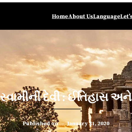
Home
About Us
Language
Let’
વસ્વામીની દેવી : ઈતિહાસ અને વ
Published on
–
January 31, 2020