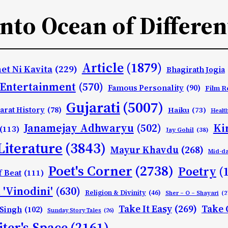
Into Ocean of Differen
Article
(1879)
et Ni Kavita
(229)
Bhagirath Jogia
Entertainment
(570)
Famous Personality
(90)
Film R
Gujarati
(5007)
arat History
(78)
Haiku
(73)
Healt
Ki
Janamejay Adhwaryu
(502)
(113)
Jay Gohil
(38)
Literature
(3843)
Mayur Khavdu
(268)
Mid-d
Poet's Corner
(2738)
Poetry
(
f Beat
(111)
 'Vinodini'
(630)
Religion & Divinity
(46)
Sher – O – Shayari
(2
Take It Easy
(269)
Take 
 Singh
(102)
Sunday Story Tales
(26)
ter's Space
(2161)