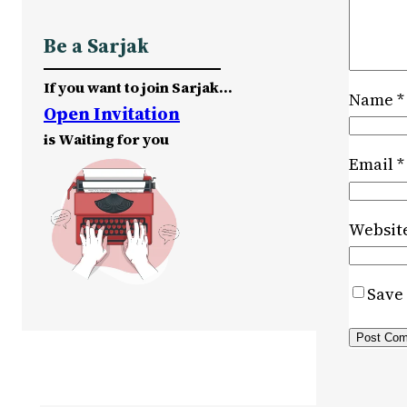
Be a Sarjak
If you want to join Sarjak…
Name
*
Open Invitation
is Waiting for you
Email
*
Websit
Save 