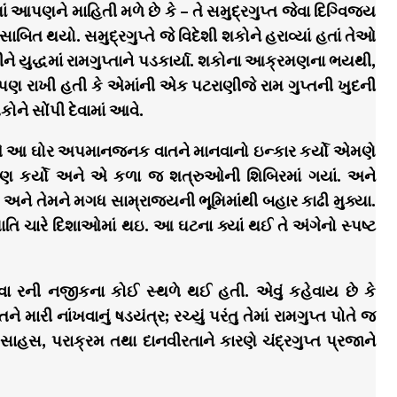
માં આપણને માહિતી મળે છે કે – તે સમુદ્રગુપ્ત જેવા દિગ્વિજય
િત થયો. સમુદ્રગુપ્તે જે વિદેશી શકોને હરાવ્યાં હતાં તેઓ
રીને યુદ્ધમાં રામગુપ્તાને પડકાર્યા. શકોના આક્રમણના ભયથી,
પણ રાખી હતી કે એમાંની એક પટરાણીજે રામ ગુપ્તની ખુદની
ોને સોંપી દેવામાં આવે.
ગુપ્તે આ ઘોર અપમાનજનક વાતને માનવાનો ઇન્કાર કર્યો એમણે
 ધારણ કર્યો અને એ કળા જ શત્રુઓની શિબિરમાં ગયાં. અને
અને તેમને મગધ સામ્રાજ્યની ભૂમિમાંથી બહાર કાઢી મુક્યા.
્યાતિ ચારે દિશાઓમાં થઇ. આ ઘટના ક્યાં થઈ તે અંગેનો સ્પષ્ટ
વા રની નજીકના કોઈ સ્થળે થઈ હતી. એવું કહેવાય છે કે
ે મારી નાંખવાનું ષડયંત્ર; રચ્યું પરંતુ તેમાં રામગુપ્ત પોતે જ
ં સાહસ, પરાક્રમ તથા દાનવીરતાને કારણે ચંદ્રગુપ્ત પ્રજાને