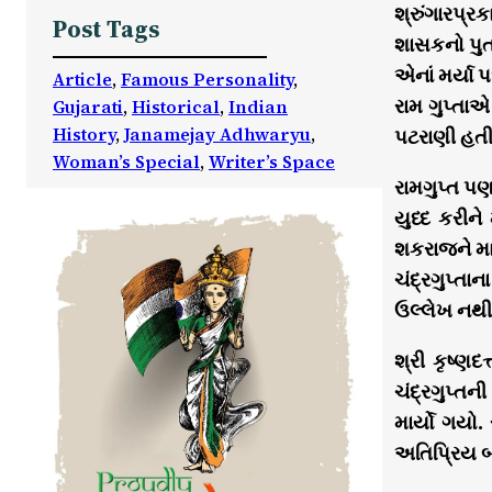
શ્રુંગારપ્ર
Post Tags
શાસકનો પુત્
એનાં મર્યા 
Article
, 
Famous Personality
, 
રામ ગુપ્તા
Gujarati
, 
Historical
, 
Indian
History
, 
Janamejay Adhwaryu
, 
પટરાણી હતી ત
Woman’s Special
, 
Writer’s Space
રામગુપ્ત પણ
યુધ્દ કરીન
શકરાજને માર
ચંદ્રગુપ્તા
ઉલ્લેખ નથી
શ્રી કૃષ્ણ
ચંદ્રગુપ્તની
માર્યો ગયો.
અતિપ્રિય બ