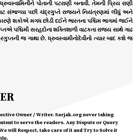
ધ્રુવસ્વામિનીને પોતાની પટરાણી બનાવી. તેમની પ્રિય રાણી
સંભાળ્યા પછી ચંદ્રગુપ્તે રાજયને નિયંત્રણમાં લીધું અને
ા કારણે શકોએ મગધ છોડી દઈને ભારતના પશ્ચિમ ભાગમાં જઈને
ુપ્તએ પશ્ચિમી સરહદોના શક્તિશાળી વાટકતા રાજ્ય સાથે ગાઢ
ુપ્તની જ ગાથા છે. ધ્રુવસ્વામીનોદેવીનો ત્યાર બાદ કશે જ
MER
spective Owner / Writer. Sarjak.org never taking
ontent to serve the readers. Any Dispute or Query
e will Respect, take care of it and Try to Solve it
ble.