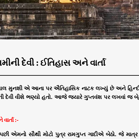
વામીની દેવી : ઈતિહાસ અને વાર્તા
લાલ મુનશી એ આના પર ઐતિહાસિક નાટક લખ્યું છે અને હિન્દીમા
ી દેવી વીશે ભણ્યો હતો. આજે જયારે ગુપ્તવંશ પર લખવાં જ બેઠું
વાર્તા :-
 પછી એમનો સૌથી મોટો પુત્ર રામગુપ્ત ગાદીએ બેઠો. જે માત્ર