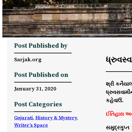
Post Published by
ધ્રુવસ્
Sarjak.org
Post Published on
શ્રી કનૈયા
January 31, 2020
ધ્રુવસવામીન
કહેવાઉં.
Post Categories
ઈતિહાસ અને 
Gujarati
, 
History & Mystery
, 
Writer’s Space
સમુદ્રગુપ્ત