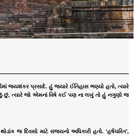
ં જયશંકર પ્રસાદે. હું જયારે ઈતિહાસ ભણ્યો હતો, ત્યારે
 છું, ત્યારે જો એમનાં વિષે કઈ પણ ના લખું તો હું નગુણો જ
 થોડાંક જ દિવસો માટે રાજ્યનો અધિકારી હતો. ‘હર્ષચરિત’,