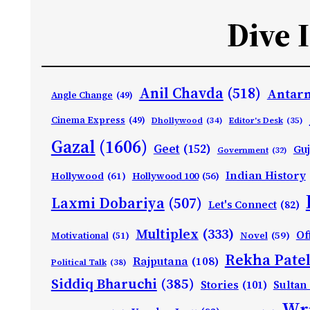
Dive 
Anil Chavda
(518)
Antarn
Angle Change
(49)
Cinema Express
(49)
Dhollywood
(34)
Editor's Desk
(35)
Gazal
(1606)
Geet
(152)
Guj
Government
(32)
Indian History
Hollywood
(61)
Hollywood 100
(56)
Laxmi Dobariya
(507)
Let's Connect
(82)
Multiplex
(333)
Of
Motivational
(51)
Novel
(59)
Rekha Patel
Rajputana
(108)
Political Talk
(38)
Siddiq Bharuchi
(385)
Stories
(101)
Sultan
Wri