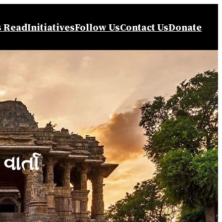
s Read
Initiatives
Follow Us
Contact Us
Donate
ાર્તા