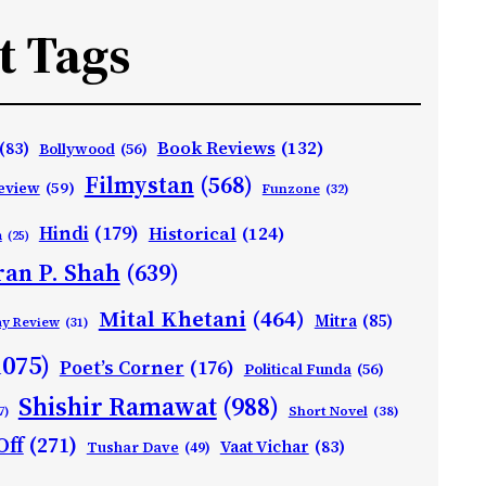
t Tags
Book Reviews
(132)
(83)
Bollywood
(56)
Filmystan
(568)
eview
(59)
Funzone
(32)
Hindi
(179)
Historical
(124)
h
(25)
ran P. Shah
(639)
Mital Khetani
(464)
Mitra
(85)
ay Review
(31)
1075)
Poet’s Corner
(176)
Political Funda
(56)
Shishir Ramawat
(988)
Short Novel
(38)
7)
Off
(271)
Vaat Vichar
(83)
Tushar Dave
(49)