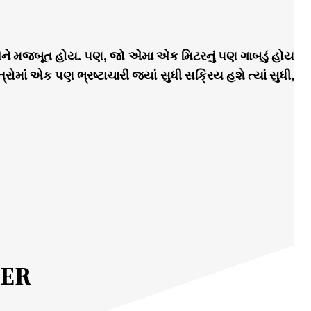
ંબી અને મજબૂત હોય. પણ, જો એમા એક મિટરનું પણ ગાબડું હોય
ત્રોમાં એક પણ ભ્રષ્ટાચારી જ્યાં સુધી સક્રિય હશે ત્યાં સુધી,
MER