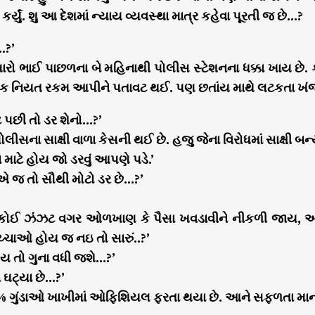
 કર્યું. શુ આ દેશમાં ન્યાય વ્યવસ્થા માત્ર કહેવા પૂરતી જ છે…?
…?’
મારો ભાઈ પાછળના બે મહિનાથી પોલીસ સ્ટેશનના ધક્કા ખાય છે.
ુક નિયત રકમ આપીને પતાવટ થઈ. પણ છતાંય માથે લટકતા ખંજ
 પછી તો ડર શેનો…?’
ોલીસના સાક્ષી વાળા કેસની થઈ છે. હજુ જેના વિરોધમાં સાક્ષી 
 માટે હોય જો ડરવું આપણે પડે.’
 એ જ તો સૌથી મોટો ડર છે…?’
ો કોઈ ઝંઝટ વગર ઓળખાણ કે પૈસા ખવડાવીને નીકળી જાય, અને
ચ્ચાઓ હોય જ નઇ તો સારું..?’
ય તો ગુના વધી જશે…?’
 ઘટ્યા છે…?’
૦% ગુંડાઓ ખાખીમાં ઓફિશિયલ ફરતા થયા છે. આને સફળતા માન