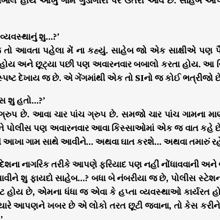
ાલ હોય આખું ગામ ગુંડાગીરી પર ઉતરી આવે છે. સાહેબ આપણે
વ્યવસ્થાનું શુ…?’
 તો આવતા પહેલા મેં ના કહ્યું. સાહેબ જો એક સાક્ષીએ પણ પૈ
હોય અને છૂટ્યા પછી પણ અવારનવાર બબાલો કરતા હોય. આ સ્થિ
્પષ્ટ દેખાય જ છે. એ ગેંગમાંથી એક તો SIનો જ કોઈ ભત્રીજો છે
સ શુ હતો…?’
્રુપ છે. આવા ચાર પાંચ ગ્રુપ છે. સમજો ચાર પાંચ ગામના 
અને પોલીસ પણ અવારનવાર આવા કિસ્સાઓમાં એક જ વાત કહે છે, 
 આખા ગામ સાથે આવીને… અથવા ઘાત કરશે… અથવા તમારું રહેવું
ેશના નાગરિક તરીકે આપણે ફરિયાદ પણ નહીં નોંધાવવાની અને બધ
ધાવીને શુ ફાયદો સાહેબ…? બધા બે નંબરીયા જ છે, પોલીસ સ્ટે
ેકટ હોય છે, એમના ધંધા જ એવા કે હપ્તા વ્યવસ્થાઓ કાર્યરત
જ્યારે આપણને ખબર છે એ લોકો તરત છૂટી જવાના, તો કેસ કરીને
’