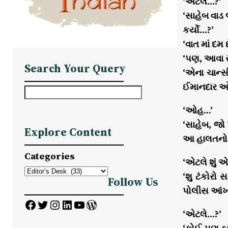
‘એટલે…?’
‘સાહેબ વાડ
કર્યો…?’
‘વાત માં દમ 
‘પણ, આવા સ
Search Your Query
‘એના ચાન્સ
ઈમાનદાર ઓફ
S
e
‘ઓહ…’
a
‘સાહેબ, જો
Explore Content
r
આ હાલતનો ગ
c
Categories
‘એટલે શું 
h
‘શુ ટંકોરો
Follow Us
પોલીસ આંખ 
Facebook
Twitter
Instagram
LinkedIn
YouTube
WordPress
‘એટલે…?’