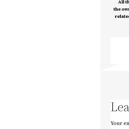
All t
the ow
relate
Lea
Your em