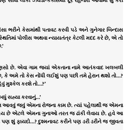
 સીધા લોકો ઝઘડા-કંકાસથી દૂર રહેનારા આવામાં શુ કરી
સા ભરીને કેસમાંથી પતાવટ કરવી પડે અને ગુનેગાર બિન્દાસ
તિમાં પોલીસ અથવા ન્યાયતંત્ર કેટલી મદદ કરે છે, એ તો
.’
માણસો છે. એવા ગામ જ્યાં એકતાના નામે આતંકવાદ ખલબલી
કે અમે તો કેસ નોંધી લઈશું પણ પછી તમે હેરાન થશો તો…?
 મુશ્કેલ કરશે તો…?’
ું સહ્યા કરવાનું…’
શન આવવું જવું એમના રોજના કામ છે. ત્યાં પહેલાથી જ એમના
 હોય છે એટલે એમના ગુનાઓ તરત જ ઢાંકી લેવાય છે. હવે આ
 પણ શું ફાયદો…? દુશ્મનાવટ કરીને પણ ડરી ડરીને જ જીવતા