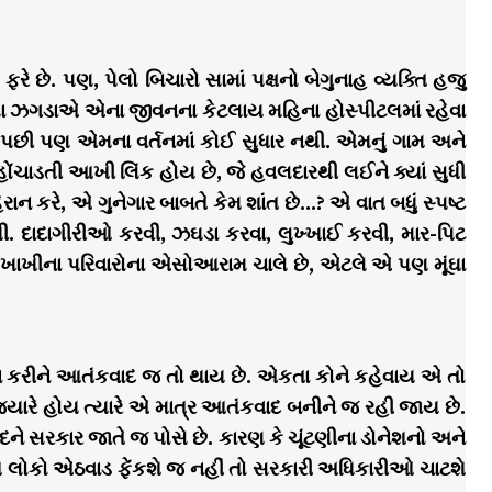
 છે. પણ, પેલો બિચારો સામાં પક્ષનો બેગુનાહ વ્યક્તિ હજુ
ેલા ઝગડાએ એના જીવનના કેટલાય મહિના હોસ્પીટલમાં રહેવા
પછી પણ એમના વર્તનમાં કોઈ સુધાર નથી. એમનું ગામ અને
હોંચાડતી આખી લિંક હોય છે, જે હવલદારથી લઈને ક્યાં સુધી
ન કરે, એ ગુનેગાર બાબતે કેમ શાંત છે…? એ વાત બધું સ્પષ્ટ
ી. દાદાગીરીઓ કરવી, ઝઘડા કરવા, લુખ્ખાઈ કરવી, માર-પિટ
માં ખાખીના પરિવારોના એસોઆરામ ચાલે છે, એટલે એ પણ મૂંઘા
 કરીને આતંકવાદ જ તો થાય છે. એકતા કોને કહેવાય એ તો
્યારે હોય ત્યારે એ માત્ર આતંકવાદ બનીને જ રહી જાય છે.
રકાર જાતે જ પોસે છે. કારણ કે ચૂંટણીના ડોનેશનો અને
ોકો એઠવાડ ફેંકશે જ નહીં તો સરકારી અધિકારીઓ ચાટશે